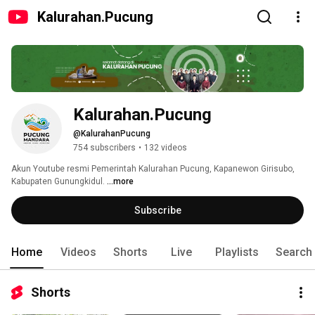
Kalurahan.Pucung
Kalurahan.Pucung
@KalurahanPucung
754 subscribers
•
132 videos
Akun Youtube resmi Pemerintah Kalurahan Pucung, Kapanewon Girisubo, 
Kabupaten Gunungkidul. 
...more
Subscribe
Home
Videos
Shorts
Live
Playlists
Search
Shorts