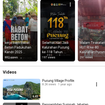
kerja bakti Rabat 
Selamat Hari Jadi 
Malam Tirakatan 
Beton Padukuhan 
Kalurahan Pucung 
HUT RI ke-80 
Kandri 2025 
ke-118 Tahun. 
Kalurahan Pucung
#pucung 
#harijadikalurahanp
#tirakatan #17an
882 views
197 views
291 views
#pucungmandara 
ucung118 #pucung
#hutri80indones
#rabat
Videos
Pucung Village Profile.
8.2K views
1 year ago
6:45
Pengambilan Sumpah Jabatan