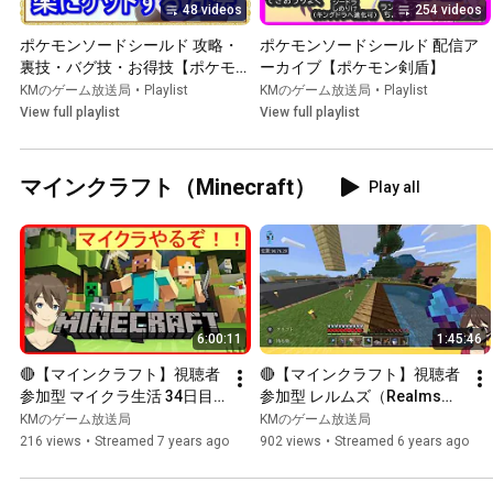
48 videos
254 videos
ポケモンソードシールド 攻略・
ポケモンソードシールド 配信ア
裏技・バグ技・お得技【ポケモン
ーカイブ【ポケモン剣盾】
剣盾】
KMのゲーム放送局
•
Playlist
KMのゲーム放送局
•
Playlist
View full playlist
View full playlist
マインクラフト（Minecraft）
Play all
6:00:11
1:45:46
🔴【マインクラフト】視聴者
🔴【マインクラフト】視聴者
参加型 マイクラ生活 34日目 
参加型 レルムズ（Realms）
またワールド破損で再出発
まったりマイクラ生活
KMのゲーム放送局
KMのゲーム放送局
【Minecraft】
_20191104【Minecraft】
216 views
•
Streamed 7 years ago
902 views
•
Streamed 6 years ago