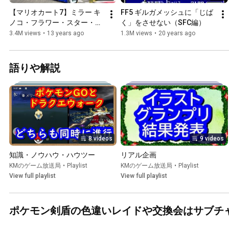
【マリオカート7】ミラー キ
FF5 ギルガメッシュに「じば
ノコ・フラワー・スター・ス
く」をさせない（SFC編）
ペシャルカップ【mario kart 
3.4M views
•
13 years ago
1.3M views
•
20 years ago
7】
語りや解説
8 videos
9 videos
知識・ノウハウ・ハウツー
リアル企画
KMのゲーム放送局
•
Playlist
KMのゲーム放送局
•
Playlist
View full playlist
View full playlist
ポケモン剣盾の色違いレイドや交換会はサブチ