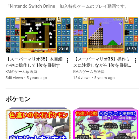
「Nintendo Switch Online」加入特典ゲームのプレイ動画です。
23:18
15:59
【スーパーマリオ35】木目細
【スーパーマリオ35】操作ミ
かやに操作して1位を目指す
スに注意しながら1位を目指
す
KMのゲーム放送局
KMのゲーム放送局
548 views
•
5 years ago
184 views
•
5 years ago
ポケモン