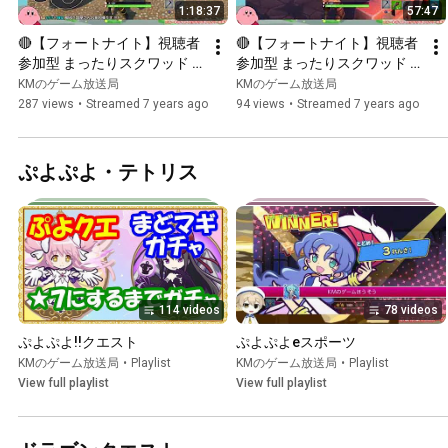
1:18:37
57:47
🔴【フォートナイト】視聴者
🔴【フォートナイト】視聴者
参加型 まったりスクワッド 
参加型 まったりスクワッド 
20190728【Fortnite】その4
20190728【Fortnite】その3
KMのゲーム放送局
KMのゲーム放送局
287 views
•
Streamed 7 years ago
94 views
•
Streamed 7 years ago
ぷよぷよ・テトリス
114 videos
78 videos
ぷよぷよ!!クエスト
ぷよぷよeスポーツ
KMのゲーム放送局
•
Playlist
KMのゲーム放送局
•
Playlist
View full playlist
View full playlist