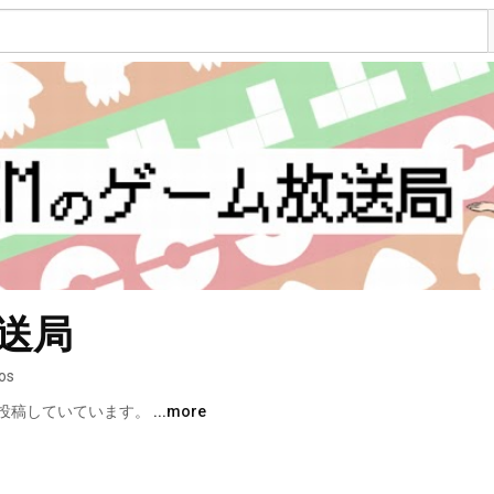
送局
eos
投稿していています。 
...more