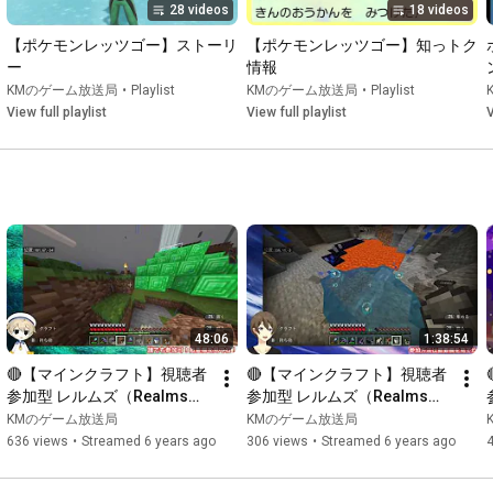
28 videos
18 videos
【ポケモンレッツゴー】ストーリ
【ポケモンレッツゴー】知っトク
ー
情報
KMのゲーム放送局
•
Playlist
KMのゲーム放送局
•
Playlist
View full playlist
View full playlist
V
48:06
1:38:54
🔴【マインクラフト】視聴者
🔴【マインクラフト】視聴者
参加型 レルムズ（Realms）
参加型 レルムズ（Realms）
でまったりマイクラ生活
でまったりマイクラ生活
KMのゲーム放送局
KMのゲーム放送局
_20190907【Minecraft】
_20190904【Minecraft】
636 views
•
Streamed 6 years ago
306 views
•
Streamed 6 years ago