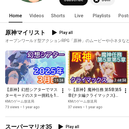
Home
Videos
Shorts
Live
Playlists
Post
原神マイリスト
Play all
オープンワールド型アクションRPG「原神」のムービーや小ネタな
15:24
3:48:34
【原神】幻想シアターでマス
✨【原神】魔神任務 第5章第5
ターモードのスター挑戦を10
章(ナタ編クライマックス)
幕コンプリート (2025年3月
「灼烈の反魂の詩」
KMのゲーム放送局
KMのゲーム放送局
度)【Genshin】
【Genshin】
73 views
•
1 year ago
37 views
•
1 year ago
スーパーマリオ35
Play all