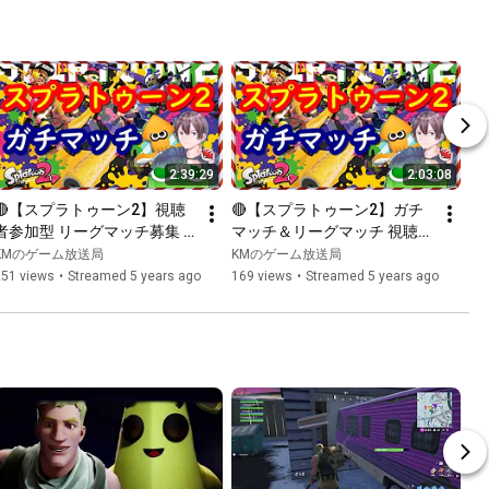
2:39:29
2:03:08
🔴【スプラトゥーン2】視聴
🔴【スプラトゥーン2】ガチ
者参加型 リーグマッチ募集 
マッチ＆リーグマッチ 視聴者
2020年9月27日 昼の部
参加型  2020年9月26日 夜の
KMのゲーム放送局
KMのゲーム放送局
部
251 views
•
Streamed 5 years ago
169 views
•
Streamed 5 years ago