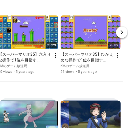
21:29
20:09
【スーパーマリオ35】念入り
【スーパーマリオ35】ひかえ
な操作で1位を目指す
めな操作で1位を目指す
【SUPER MARIO BROS 35】
【SUPER MARIO BROS 35】
KMのゲーム放送局
KMのゲーム放送局
80 views
•
5 years ago
96 views
•
5 years ago