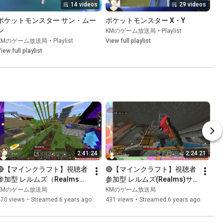
14 videos
29 videos
ポケットモンスター サン・ムー
ポケットモンスター X・Y
ン
KMのゲーム放送局
•
Playlist
KMのゲーム放送局
•
Playlist
View full playlist
iew full playlist
2:41:24
2:24:21
🔴【マインクラフト】視聴者
🔴【マインクラフト】視聴者
参加型 レルムズ（Realms）
参加型 レルムズ(Realms)サ
でまったりマイクラ生活
ーバーでまったりマイクラ生
KMのゲーム放送局
KMのゲーム放送局
_20190825【Minecraft】
活_20190818【Minecraft】
470 views
•
Streamed 6 years ago
431 views
•
Streamed 6 years ago