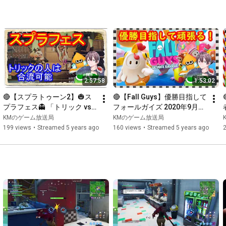
2:57:58
1:53:02
🔴【スプラトゥーン2】🎃ス
🔴【Fall Guys】優勝目指して
プラフェス👻 「トリック vs 
フォールガイズ 2020年9月27
トリート」 視聴者参加型
日 夜の部
KMのゲーム放送局
KMのゲーム放送局
199 views
•
Streamed 5 years ago
160 views
•
Streamed 5 years ago