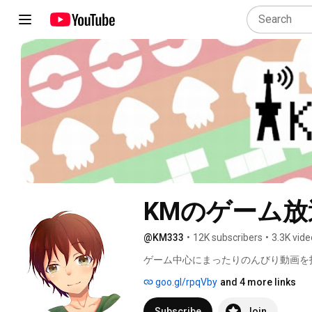
KMのゲーム放
@KM333
•
12K subscribers
•
3.3K vid
ゲーム中心にまったりのんびり動画を
goo.gl/rpqVby
and 4 more links
Subscribe
Join