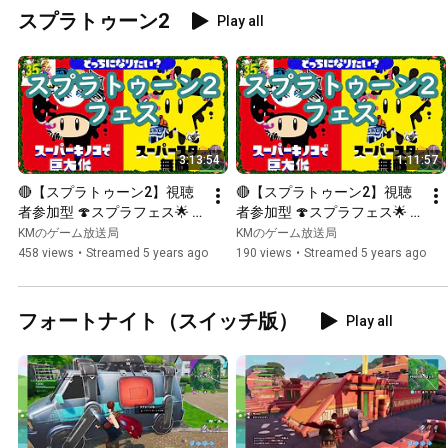
スプラトゥーン2
Play all
3:13:54
1:11:57
🔴【スプラトゥーン2】視聴
🔴【スプラトゥーン2】視聴
者参加型 🍄スプラフェス🌟 
者参加型 🍄スプラフェス🌟 
「キノコ vs スター」続き
「キノコ vs スター」
KMのゲーム放送局
KMのゲーム放送局
458 views
•
Streamed 5 years ago
190 views
•
Streamed 5 years ago
フォートナイト（スイッチ版）
Play all