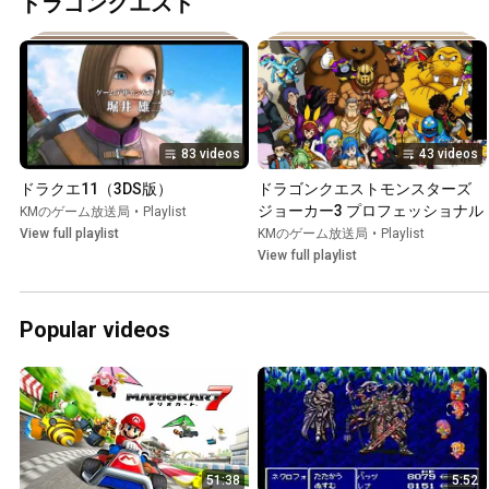
ドラゴンクエスト
83 videos
43 videos
ドラクエ11（3DS版）
ドラゴンクエストモンスターズ 
ジョーカー3 プロフェッショナル
KMのゲーム放送局
•
Playlist
View full playlist
KMのゲーム放送局
•
Playlist
View full playlist
Popular videos
51:38
5:52