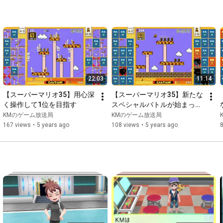
22:03
11:14
【スーパーマリオ35】用心深
【スーパーマリオ35】新たな
く操作して1位を目指す
スペシャルバトルが始まった
ので1位を目指す
KMのゲーム放送局
KMのゲーム放送局
167 views
•
5 years ago
108 views
•
5 years ago