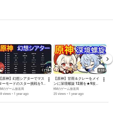
17:16
8:59
【原神】幻想シアターでマス
【原神】甘雨＆クレーをメイ
ターモードのスター挑戦を10
ンに深境螺旋 12層を★9攻略 
幕コンプリート (2025年2月
(2024年1月度)【Genshin】
KMのゲーム放送局
KMのゲーム放送局
度)【Genshin】
28 views
•
1 year ago
25 views
•
1 year ago