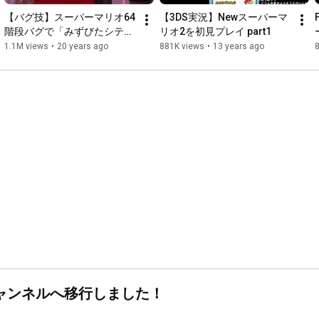
【バグ技】スーパーマリオ64 
【3DS実況】Newスーパーマ
階段バグで「みずびたシテ
リオ2を初見プレイ part1
ィ」突入【小ネタ】
1.1M views
•
20 years ago
881K views
•
13 years ago
ャンネルへ移行しました！