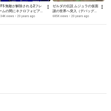
FF5 無敵が解除される2フレ
ゼルダの伝説 ムジュラの仮面 
ームの間にネクロフォビアの
謎の世界へ突入（デバッグル
み撃破
ーム）
834K views
•
20 years ago
685K views
•
20 years ago