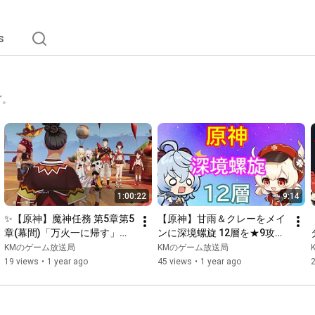
s
ど。
1:00:22
9:14
✨【原神】魔神任務 第5章第5
【原神】甘雨＆クレーをメイ
章(幕間)「万火一に帰す」
ンに深境螺旋 12層を★9攻略 
【Genshin】
(2024年2月度)【Genshin】
KMのゲーム放送局
KMのゲーム放送局
19 views
•
1 year ago
45 views
•
1 year ago