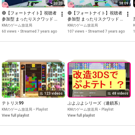
20:20
38:09
🔴【フォートナイト】視聴者
🔴【フォートナイト】視聴者
参加型 まったりスクワッド 
参加型 まったりスクワッド 
20190728【Fortnite】その2
20190728【Fortnite】
KMのゲーム放送局
KMのゲーム放送局
60 views
•
Streamed 7 years ago
107 views
•
Streamed 7 years ago
123 videos
48 videos
テトリス99
ぷよぷよシリーズ（連鎖系）
KMのゲーム放送局
•
Playlist
KMのゲーム放送局
•
Playlist
View full playlist
View full playlist