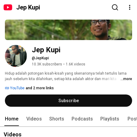
Jep Kupi
Jep Kupi
@JepKupi
10.3K subscribers
•
1.6K videos
Hidup adalah potongan kisah-kisah yang skenarionya telah tertulis lama 
jauh sebelum kita dilahirkan, setiap kita adalah aktor dan mari kita 
...more
berakting sebaik-baik mungkin dan tentunya terus memberi mamfaat 
YouTube
and 2 more links
kepada satu dan lainnya. Salam dari @JepKupi. 
Subscribe
Home
Videos
Shorts
Podcasts
Playlists
Pos
Videos