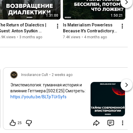
1:31:00
1:50:21
he Return of Dialectics | 
Is Materialism Powerless 
Guest: Anton Syutkin 
Because It's Contradictory? 
[S02:E21]
| Guests: Taras Tarasenko 
.9K views
•
3 months ago
7.4K views
•
4 months ago
and Ivan Devyatko ...
Insolarance Cult
•
2 weeks ago
Эпистемология: туманная история и
влияние Геттиера [S02:E25] Смотреть:
https://youtu.be/BLTpTUrSyfs
25