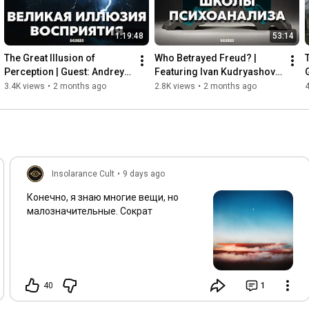
1:19:48
53:14
The Great Illusion of 
Who Betrayed Freud? | 
T
Perception | Guest: Andrey 
Featuring Ivan Kudryashov 
Kochenkov [S02:E23]
[S02:E22]
3.4K views
•
2 months ago
2.8K views
•
2 months ago
4
Insolarance Cult
•
9 days ago
Конечно, я знаю многие вещи, но
малозначительные. Сократ
40
1