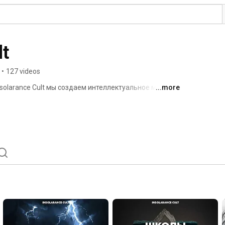
lt
•
127 videos
nsolarance Cult мы создаем интеллектуальное медиа 
...more
 дабы раскрывать те неочевидные связи, которые 
. 