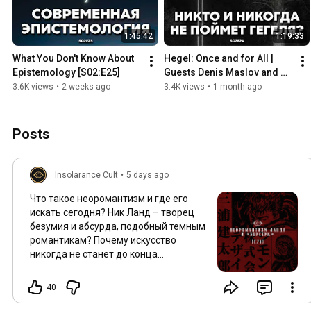
1:45:42
1:19:33
What You Don't Know About 
Hegel: Once and for All | 
Epistemology [S02:E25]
Guests Denis Maslov and 
Ivan Kudryashov [S02:E24]
3.6K views
•
2 weeks ago
3.4K views
•
1 month ago
Posts
Insolarance Cult
•
5 days ago
Что такое неоромантизм и где его
искать сегодня? Ник Ланд – творец
безумия и абсурда, подобный темным
романтикам? Почему искусство
никогда не станет до конца
современным? Как японская
культура повлияла на европейскую
40
живопись и анимацию, создав
особый вид непонятного искусства?