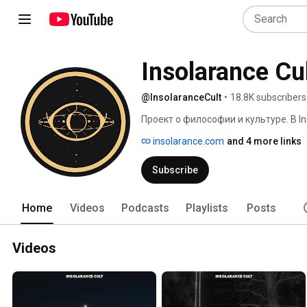
Insolarance Cu
@InsolaranceCult
•
18.8K subscribers
Проект о философии и культуре. В I
на русском языке. Дробим культуру,
insolarance.com
and 4 more links
образуют феномены современности
Subscribe
Home
Videos
Podcasts
Playlists
Posts
Videos