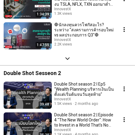
งบ TSLA, NFLX, TXN ออกมาต่ำ
กว่าคาด! เพราะอะไร?
InnovestX
1.3K views
1:34:39
Streamed 9 months ago
🛑นักลงทุนควรโฟกัสอะไร?
ระหว่าง "สงครามการค้ารอบใหม่
vs ผลประกอบการ Q3"🛑
InnovestX
2.2K views
1:47:55
Streamed 9 months ago
Double Shot Sesseon 2
Double Shot season 2 l Ep5
“Wealth Planning บริหารเงินเป็น
ตั้งแต่เริ่มต้นจนวันสุดท้าย"
InnovestX
1.5K views
2 months ago
39:48
Double Shot season 2 | Episode
4 "The New World Order": How
to Invest in a World That's No
Longer...
InnovestX
1.1K views
4 months ago
35:20