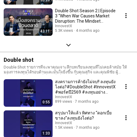
Double Shot Season 2 | Episode
3 “When War Causes Market
Disruption: The Mindset
Investors Need”
InnovestX
5.3K views
4 months ago
43:11
Double shot
Double Shot รายการที่จะพาคุณเจาะลึกบทเรียนลงทุนที่ไม่เคยล้าสมัย ให้
มองการลงทุนได้รอบด้านและมั่นใจยิ่งขึ้น กับคุณสุกิจ และคุณพิชัย ผู้
เชี่ยวชาญผู้คร่ำหวอด ที่เชื่อว่าสิ่งที่เคยเกิดขึ้น มีร่องรอยของโอกาสซ่อนอยู่
สงครามการค้ายังไม่จบ!! ลงทุนยัง
เสมอ ... ถอดรหัสอดีต มองปัจจุบัน สร้างอนาคต กับสองนักวิเคราะห์มาก
ประสบการณ์ เสาร์เว้นเสาร์ เวลา 18.00 น. ทาง Youtube , Facebook
ไงต่อ?#DoubleShot #InnovestX
InnovestX
#พอร์ตปี2569 #ลงทุนอย่าง
เข้าใจ
InnovestX
899 views
7 months ago
0:55
สรุปมาให้แล้ว ทิศทาง “ดอกเบี้ย
ขาลง”ลงทุนยังไงต่อ?
InnovestX
1.5K views
7 months ago
1:33