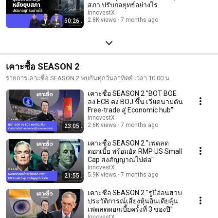
สภา ปรับกลยุทธ์อย่างไร
InnovestX
2.8K views
7 months ago
50:26
เคาะซื้อ SEASON 2
รายการเคาะซื้อ SEASON 2 พบกันทุกวันอาทิตย์ เวลา 10.00 น.
เคาะซื้อ SEASON 2 "BOT BOE
ลง ECB คง BOJ ขึ้น เวียดนามดัน
Free-trade สู่ Economic hub"
InnovestX
2.6K views
7 months ago
23:05
เคาะซื้อ SEASON 2 "เฟดลด
ดอกเบี้ย พร้อมอัด RMP US Small
Cap ส่งสัญญาณไปต่อ"
InnovestX
5.9K views
7 months ago
21:55
เคาะซื้อ SEASON 2 "รูปีอ่อนฮวบ
ประวัติการณ์เสี่ยงหุ้นอินเดียลุ้น
เฟดลดดอกเบี้ยครั้งที่ 3 ของปี"
InnovestX