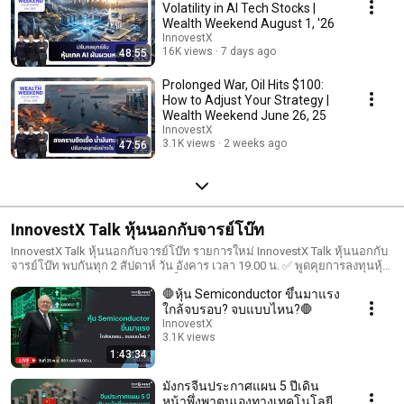
Volatility in AI Tech Stocks |
Wealth Weekend August 1, '26
InnovestX
16K views
7 days ago
48:55
Prolonged War, Oil Hits $100:
How to Adjust Your Strategy |
Wealth Weekend June 26, 25
InnovestX
3.1K views
2 weeks ago
47:56
InnovestX Talk หุ้นนอกกับจารย์โบ๊ท
InnovestX Talk หุ้นนอกกับจารย์โบ๊ท รายการใหม่ InnovestX Talk หุ้นนอกกับ
จารย์โบ๊ท พบกันทุก 2 สัปดาห์ วัน อังคาร เวลา 19.00 น. ✅ พูดคุยการลงทุนหุ้น
นอกแบบฟันธง ✅ ถามตอบอย่างเป็นกันเองกับอาจารย์โบ๊ท เตรียมคิวดูรายการ
🛑หุ้น Semiconductor ขึ้นมาแรง
เตรียมคำถามมาพูดคุย เตรียมบัญชี InnovestX ให้พร้อมเทรด
ใกล้จบรอบ? จบแบบไหน?🛑
InnovestX
3.1K views
1:43:34
Streamed 8 months ago
มังกรจีนประกาศแผน 5 ปีเดิน
หน้าพึ่งพาตนเองทางเทคโนโลยี