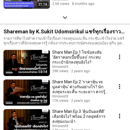
2.6K views
8 months ago
21:16
Shareman by K.Sukit Udomsirikul แชร์ทุกเรื่องราวที่
นักลงทุนควรรู้ กลั่นจากประสบการณ์ตรงของคุณป๋อง สุ
รายการที่พาไปทำความเข้าใจเรื่องการลงทุนแบบ สั้น กระชับ เข้าใจง่าย แชร์
ทุกเรื่องราวที่นักลงทุนควรรู้ กลั่นจากประสบการณ์ตรงของคุณป๋อง สุกิจ อุดม
กิจ อุดมศิริกุล
ศิริกุล กรรมการผู้จัดการ สายงานวิจัย บริษัทหลักทรัพย์ อินโนเวสท์ เอกซ์
Share Man Ep.1 ไขข้อสงสัย
จำกัด (InnovestX) ผู้คร่ำหวอดในวงการลงทุนตลาดหุ้นไทย มากว่า 20 ปี
’อัตราดอกเบี้ยขึ้นลง’ กระทบ
กระเป๋านักลงทุนยังไง?
InnovestX
29K views
2 years ago
10:14
Share Man Ep.2 ’ราคาหุ้น vs
มูลค่าหุ้น’ ต่างกันอย่างไร? นัก
ลงทุนระยะสั้น-ระยะยาว ควรรู้
ข้อไหน?
InnovestX
17K views
2 years ago
9:28
Share Man Ep.3 ‘หุ้นปันผลที่ดี‘
เลือกยังไง? พร้อม 2 กลยุทธ์การ
ลงทุนแนะนำ
InnovestX