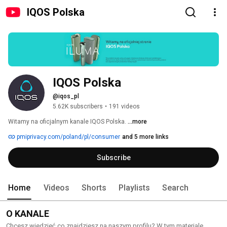
IQOS Polska
IQOS Polska
@iqos_pl
5.62K subscribers
•
191 videos
Witamy na oficjalnym kanale IQOS Polska. 
...more
pmiprivacy.com/poland/pl/consumer
and 5 more links
Subscribe
Home
Videos
Shorts
Playlists
Search
O KANALE
Chcesz wiedzieć co znajdziesz na naszym profilu? W tym materiale