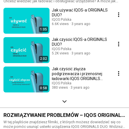
Chcesz wiedzieć jak ładować i obsługiwać urządzenie? A może jak
zaktualizować IQOS-a lub jak wykonać reset? Między innymi te treści
Jak używać IQOS-a ORIGINALS
znajdziesz w tej playliście.
DUO?
IQOS Polska
6.6K views
3 years ago
1:05
Jak czyścić IQOS-a ORIGINALS
DUO?
IQOS Polska
5.2K views
3 years ago
2:02
Jak czyścić złącza
podgrzewacza i przenośnej
ładowarki IQOS ORIGINALS
DUO?
IQOS Polska
380 views
3 years ago
0:58
ROZWIĄZYWANIE PROBLEMÓW – IQOS ORIGINALS
DUO
W tej playliście znajdziesz filmiki, z których możesz dowiedzieć się co
może pomóc usunąć usterki urządzenia IQOS ORIGINALS DUO. Widzisz