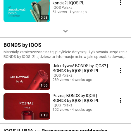
koncie? | IQOS PL
IQOS Polska
51 views
1 year ago
0:58
BONDS by IQOS
Materiały zamieszczone na tej playliście dotyczą użytkowania urządzenia
BONDS by IQOS. Znajdziesz tu informacje m.in. w jaki sposób ładować,
resetować i obsługiwać urządzenie BONDS by IQOS.
Jak używać BONDS by IQOS? |
BONDS by IQOS | IQOS PL
IQOS Polska
289 views
4 weeks ago
1:06
Poznaj BONDS by IQOS |
BONDS by IQOS | IQOS PL
IQOS Polska
102 views
4 weeks ago
1:18
IQOS ILUMA i – Rozwiązywanie problemów.