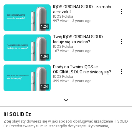
na swoim urządzeniu czerwoną migającą diodę? A może dioda miga na
IQOS ORIGINALS DUO - za mało
biało lub w ogóle nie włącza się? Wybierz odpowiedni filmik I sprawdź,
co może pomóc.
aerozolu?
IQOS Polska
997 views
3 years ago
1:24
Twój IQOS ORIGINALS DUO
ładuje się za wolno?
IQOS Polska
167 views
3 years ago
1:04
Diody na Twoim IQOS-ie
ORIGINALS DUO nie świecą się?
IQOS Polska
399 views
3 years ago
1:24
lil SOLID Ez
Z tej playlisty dowiesz się w jaki sposób obsługiwać urządzenie lil SOLID
Ez. Przedstawiamy tu m.in. szczegóły dotyczące użytkowania,
czyszczenia i resetowania lil SOLID Ez.