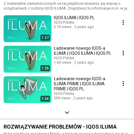
Z materiałów zamieszczonych na tej playliście dowiesz się więcej o
urządzeniach z rodziny IQOS ILUMA. Znajdziesz tu informacje m.in. w jaki
sposób ładować, resetować i obsługiwać urządzenie IQOS ILUMA, IQOS
IQOS ILUMA | IQOS PL
ILUMA ONE oraz IQOS ILUMA PRIME.
IQOS Polska
5.7K views
2 years ago
1:27
Ładowanie nowego IQOS-a
ILUMA | | IQOS ILUMA | IQOS PL
IQOS Polska
1.6K views
2 years ago
1:26
Ładowanie nowego IQOS-a
ILUMA PRIME | IQOS ILUMA
PRIME | IQOS PL
IQOS Polska
308 views
2 years ago
1:24
ROZWIĄZYWANIE PROBLEMÓW - IQOS ILUMA
W tej playliście znajdziesz filmiki, z których możesz dowiedzieć się m.in