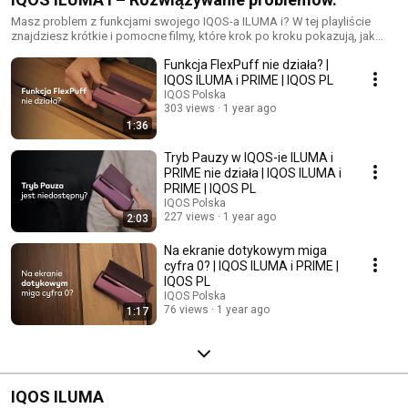
Masz problem z funkcjami swojego IQOS-a ILUMA i? W tej playliście
znajdziesz krótkie i pomocne filmy, które krok po kroku pokazują, jak
rozwiązać najczęstsze problemy – od nieaktywnej funkcji FlexPuff, przez
Funkcja FlexPuff nie działa? |
niedziałające diody, migające "0" na ekranie, aż po Tryb Pauzy. Sprawdź,
jak szybko przywrócić pełną funkcjonalność swojego urządzenia!
IQOS ILUMA i PRIME | IQOS PL
IQOS Polska
303 views
1 year ago
1:36
Tryb Pauzy w IQOS-ie ILUMA i
PRIME nie działa | IQOS ILUMA i
PRIME | IQOS PL
IQOS Polska
227 views
1 year ago
2:03
Na ekranie dotykowym miga
cyfra 0? | IQOS ILUMA i PRIME |
IQOS PL
IQOS Polska
76 views
1 year ago
1:17
IQOS ILUMA