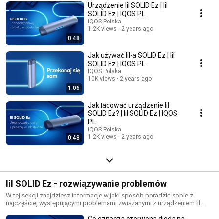
Urządzenie lil SOLID Ez | lil
SOLID Ez | IQOS PL
IQOS Polska
1.2K views
2 years ago
0:48
Jak używać lil-a SOLID Ez | lil
SOLID Ez | IQOS PL
IQOS Polska
10K views
2 years ago
1:06
Jak ładować urządzenie lil
SOLID Ez? | lil SOLID Ez | IQOS
PL
IQOS Polska
1.2K views
2 years ago
0:48
lil SOLID Ez - rozwiązywanie problemów
W tej sekcji znajdziesz informacje w jaki sposób poradzić sobie z
najczęściej występującymi problemami związanymi z urządzeniem lil
SOLID Ez.
Co oznacza czerwona dioda na