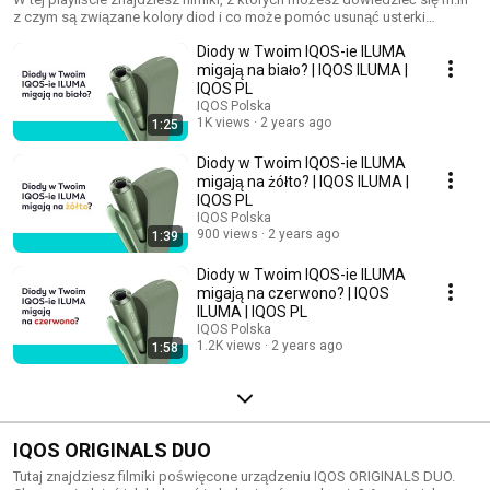
z czym są związane kolory diod i co może pomóc usunąć usterki
urządzeń z rodziny IQOS ILUMA. Widzisz na swoim urządzeniu czerwoną
Diody w Twoim IQOS-ie ILUMA
migającą diodę? A może dioda miga na biało lub w ogóle nie włącza
się? Wybierz odpowiedni filmik i sprawdź, co może pomóc.
migają na biało? | IQOS ILUMA |
IQOS PL
IQOS Polska
1K views
2 years ago
1:25
Diody w Twoim IQOS-ie ILUMA
migają na żółto? | IQOS ILUMA |
IQOS PL
IQOS Polska
900 views
2 years ago
1:39
Diody w Twoim IQOS-ie ILUMA
migają na czerwono? | IQOS
ILUMA | IQOS PL
IQOS Polska
1.2K views
2 years ago
1:58
IQOS ORIGINALS DUO
Tutaj znajdziesz filmiki poświęcone urządzeniu IQOS ORIGINALS DUO.