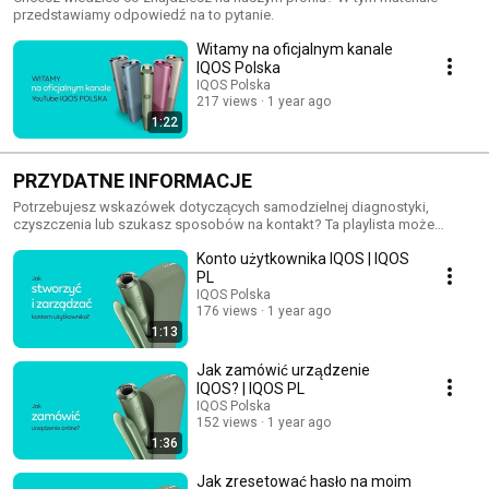
przedstawiamy odpowiedź na to pytanie.
Witamy na oficjalnym kanale
IQOS Polska
IQOS Polska
217 views
1 year ago
1:22
PRZYDATNE INFORMACJE
Potrzebujesz wskazówek dotyczących samodzielnej diagnostyki,
czyszczenia lub szukasz sposobów na kontakt? Ta playlista może
okazać się pomocna.
Konto użytkownika IQOS | IQOS
PL
IQOS Polska
176 views
1 year ago
1:13
Jak zamówić urządzenie
IQOS? | IQOS PL
IQOS Polska
152 views
1 year ago
1:36
Jak zresetować hasło na moim