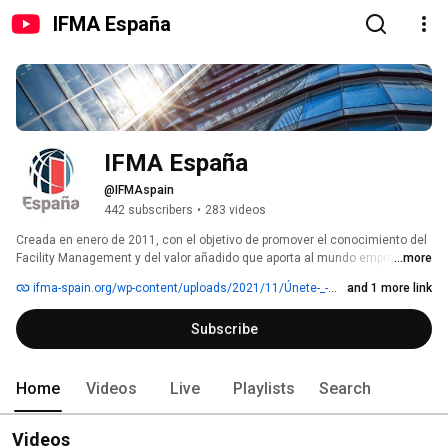
IFMA España
IFMA España
@IFMAspain
442 subscribers
•
283 videos
Creada en enero de 2011, con el objetivo de promover el conocimiento del 
Facility Management y del valor añadido que aporta al mundo empresarial 
...more
y a la sociedad esta disciplina. 
ifma-spain.org/wp-content/uploads/2021/11/Únete-_-Noviembre-21.pdf
and 1 more link
Subscribe
Home
Videos
Live
Playlists
Search
Videos