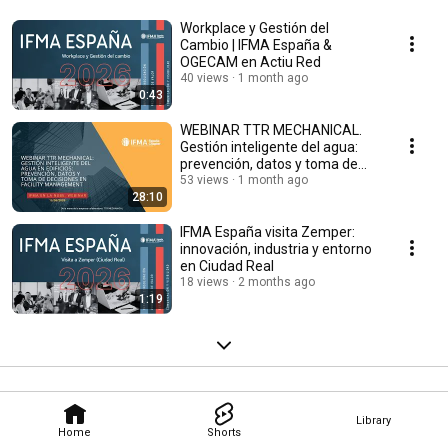
Workplace y Gestión del
Cambio | IFMA España &
OGECAM en Actiu Red
40 views
1 month ago
0:43
WEBINAR TTR MECHANICAL.
Gestión inteligente del agua:
prevención, datos y toma de
decisiones en FM
53 views
1 month ago
28:10
IFMA España visita Zemper:
innovación, industria y entorno
en Ciudad Real
18 views
2 months ago
1:19
Library
Home
Shorts