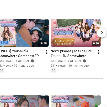
18:58
0:30
[UNCUT] รักปากแข็ง 
Next Episode | ตัวอย่าง EP.8 
Somewhere Somehow EP.8 
รักปากแข็ง Somewhere 
(5/5)
Somehow
IDOLFACTORY OFFICIAL
IDOLFACTORY OFFICIAL
1M views
•
10 months ago
231K views
•
10 months ago
CC
CC