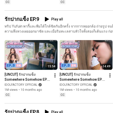
CC
CC
รักปากแข็ง EP.9
Play all
ทริป Yufuin พากี้และพีมได้ใกล้ชิดกันอีกครั้ง จากการหยอกล้อ ถ่ายรูป จ
ความหึงหวงเผยออกมาชัด และเมื่อริมทะเลสาบหัวใจทั้งสองก็เต้นแรง ก่อ
The Yufuin trip draws Kee and Peem closer through teasing, photos, 
moments. Jealousy slips through, and by the lakeside, their long-yearn
hearts back together. 由布院之旅让Kee和Peem再次靠近，从打趣、合影到甜蜜瞬间，心动不断。
醋意渐渐浮现，而在湖畔，两人终于迎来那场期待已久的吻。 A viagem para Yufuin aproxima Kee
e Peem mais uma vez entre provocações, fotos e momentos de puro
e à beira do lago, o tão esperado beijo finalmente une seus corações
15:54
14:49
[UNCUT] รักปากแข็ง 
[UNCUT] รักปากแข็ง 
Somewhere Somehow EP.9 
Somewhere Somehow EP.9 
(1/4)
(2/4)
IDOLFACTORY OFFICIAL
IDOLFACTORY OFFICIAL
1M views
•
10 months ago
1M views
•
10 months ago
CC
CC
รักปากแข็ง EP.8
Play all