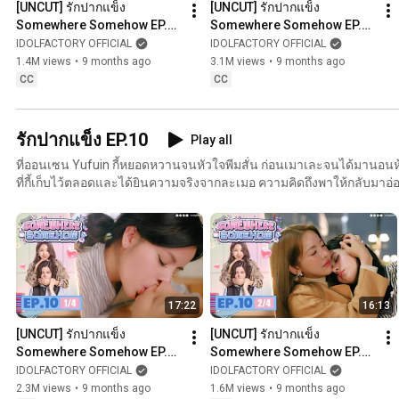
[UNCUT] รักปากแข็ง 
[UNCUT] รักปากแข็ง 
Somewhere Somehow EP.11 
Somewhere Somehow EP.11 
(1/5)
(2/5)
IDOLFACTORY OFFICIAL
IDOLFACTORY OFFICIAL
1.4M views
•
9 months ago
3.1M views
•
9 months ago
CC
CC
รักปากแข็ง EP.10
Play all
ที่ออนเซน Yufuin กี้หยอดหวานจนหัวใจพีมสั่น ก่อนเมาเละจนได้มานอนห้
ที่กี้เก็บไว้ตลอดและได้ยินความจริงจากละเมอ ความคิดถึงพาให้กลับมาอ่อนโ
ไฟหึงของพีมก็ลุกพรึ่บ ขณะที่แทนป๊อกมีโมเมนต์เขิน ๆ At the Yufuin onsen, Kee’s sweet teasing
makes Peem’s heart flutter. After a drunken night in the same room
Kee kept and hears the truth in her sleep-talk. Longing softens them
Peem’s jealousy, while Tan–Pock share shy, flirty moments. 在由布院温泉，Kee的甜蜜挑逗让
Peem心动。醉酒后一夜同住，Peem看见Kee一直戴着的项链，也
人回温；直到Yumi出现亲近Kee，点燃Peem的醋意，同时Tan与Pock也有小心动
17:22
16:13
de Yufuin, as provocações doces de Kee fazem o coração de Peem a
bêbada no mesmo quarto, Peem vê o colar que Kee guardou e ouve 
[UNCUT] รักปากแข็ง 
[UNCUT] รักปากแข็ง 
saudade amolece tudo até Yumi surgir e acender o ciúme; Tan e P
Somewhere Somehow EP.10 
Somewhere Somehow EP.10 
tímidos.
(1/4)
(2/4)
IDOLFACTORY OFFICIAL
IDOLFACTORY OFFICIAL
2.3M views
•
9 months ago
1.6M views
•
9 months ago