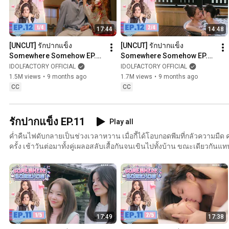
泉、相视而笑，无声胜有声。Tan与Pok的惊喜到访让日式庭园更添
崭新的人生篇章，满怀爱与骄傲，笑意恒久。 A viagem ao Japão termina envolta em ternura. Kee
17:44
14:48
e Peem trocam abraços, risos e olhares nas águas quentes, onde o 
Pok chegam de surpresa, enchendo o jardim de alegria. De volta à Ta
[UNCUT] รักปากแข็ง 
[UNCUT] รักปากแข็ง 
lado, vivendo um novo começo repleto de amor e orgulho.
Somewhere Somehow EP.12 
Somewhere Somehow EP.12 
(1/4)
(2/4)
IDOLFACTORY OFFICIAL
IDOLFACTORY OFFICIAL
1.5M views
•
9 months ago
1.7M views
•
9 months ago
CC
CC
รักปากแข็ง EP.11
Play all
ค่ำคืนไฟดับกลายเป็นช่วงเวลาหวาน เมื่อกี้ได้โอบกอดพีมที่กลัวความมืด
ครั้ง เช้าวันต่อมาทั้งคู่เผลอสลับเสื้อกันจนเขินไปทั้งบ้าน ขณะเดียวกันแท
จังหวะหัวใจเต้นแรงไม่แพ้กัน A sudden blackout turns into a night of sweetness as Kee tenderly
holds Peem close. The next morning, they accidentally swap shirts se
Meanwhile, Tan and Pok’s gentle chemistry begins to bloom, filling t
fluttering hearts. 突如其来的停电化作浪漫夜晚，Kee温柔拥着害怕黑暗的Peem，心跳再次重叠。
清晨两人穿错衣、笑意满满；同时，Tan与Pok的暧昧也渐渐升温，空气中
queda de energia se transforma em uma noite doce Kee abraça Peem com carinho e o amor
17:49
17:38
renasce. Na manhã seguinte, elas trocam as camisetas sem perceber
tímidos. Enquanto isso, Tan e Pok começam a se aproximar, num clim