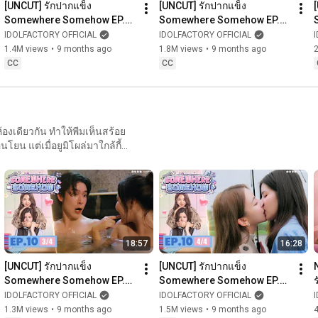
[UNCUT] รักปากแข็ง 
[UNCUT] รักปากแข็ง 
Somewhere Somehow EP.11 
Somewhere Somehow EP.11 
(3/5)
(4/5)
IDOLFACTORY OFFICIAL
IDOLFACTORY OFFICIAL
1.4M views
•
9 months ago
1.8M views
•
9 months ago
CC
CC
องเดียวกัน ทำให้พีมเห็นสร้อย
ยน แต่เมื่อยูมิโผล่มาใกล้กี้
, Peem notices the necklace
 until Yumi appears, sparking
听到她梦话里的真相。思念让两
时刻。 No onsen
18:57
16:28
celerar. Após uma noite
a verdade no soninho. A
[UNCUT] รักปากแข็ง 
[UNCUT] รักปากแข็ง 
ock têm momentos fofos e
Somewhere Somehow EP.10 
Somewhere Somehow EP.10 
(3/4)
(4/4)
IDOLFACTORY OFFICIAL
IDOLFACTORY OFFICIAL
1.3M views
•
9 months ago
1.5M views
•
9 months ago