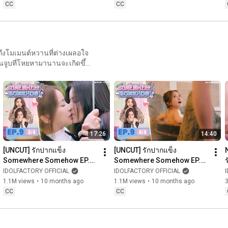
CC
CC
นถึงโมเมนต์หวานที่ต่างเผลอใจ
นจูบที่โหยหามานานจะเกิดขึ้น
and heart-fluttering
ed kiss finally brings their
 encanto. O ciúme se revela,
.
17:26
14:40
[UNCUT] รักปากแข็ง 
[UNCUT] รักปากแข็ง 
N
Somewhere Somehow EP.9 
Somewhere Somehow EP.9 
(3/4)
(4/4)
IDOLFACTORY OFFICIAL
IDOLFACTORY OFFICIAL
1.1M views
•
10 months ago
1.1M views
•
10 months ago
CC
CC