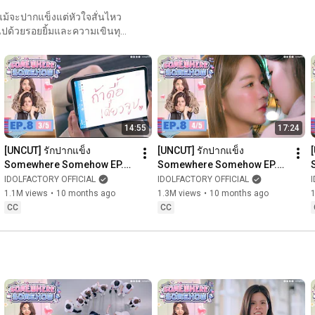
มแม้จะปากแข็งแต่หัวใจสั่นไหว
็มไปด้วยรอยยิ้มและความเขินทุก
sy and hidden feelings rise to
ee用尽办法黏着
断颤动。在日本，醋意与深情逐
m não para de acelerar. No
14:55
17:24
nstante cheio de sorrisos,
[UNCUT] รักปากแข็ง 
[UNCUT] รักปากแข็ง 
Somewhere Somehow EP.8 
Somewhere Somehow EP.8 
(3/5)
(4/5)
IDOLFACTORY OFFICIAL
IDOLFACTORY OFFICIAL
1.1M views
•
10 months ago
1.3M views
•
10 months ago
CC
CC