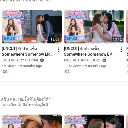
เบ้บ - ธนทัต พรรณวิริยะกุล รับบท แก้วตา

nds. From a ring of love to a
   - Instagram : 
https://www.instagram.com/babe.in/
reely—turning tough love into
   - Twitter : 
https://twitter.com/babe_in_
能大声说出的永恒之爱。
ติดต่อโฆษณา : sales@idolfactory.studio

las decidem viver juntas
12:03
13:42
samento assinado, o
no — dito em voz alta e com
[UNCUT] รักปากแข็ง 
[UNCUT] รักปากแข็ง 
https://www.youtube.com/channel/UC2Xc...
Somewhere Somehow EP.13 
Somewhere Somehow EP.13 
(3/4)
(4/4)
IDOLFACTORY OFFICIAL
IDOLFACTORY OFFICIAL
#อสงไขย
#interminableTH
#BillyBabe
1M views
•
9 months ago
1.1M views
•
9 months ago
CC
CC
เซ็น และรอยยิ้มที่ไม่ต้องมีคำ
เมื่อกลับถึงไทย ทั้งคู่ก็เดิน
der than words. Tan and
lk side by side into a new