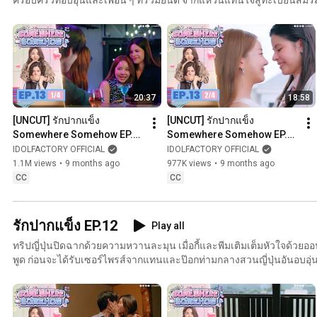
แข็ง กลายเป็นความรักนิรันดร์ที่พูดได้เต็มหัวใจ As Kee and Peem’s love story reaches its beautiful
finale, they finally begin a life together surrounded by family and frie
signed marriage certificate, their once-stubborn hearts now speak f
a forever kind of love. 当Kee与Peem的爱情走到圆满结局，她们终于携手共度人生。在家人和朋友
的祝福中，从定情戒指到婚姻登记，那段始于倔强的爱情，终于化作
Quando a história de amor de Kee e Peem chega ao seu final feliz, e
20:37
18:58
oficialmente, cercadas por família e amigos. Do anel de amor ao ca
sentimento que nasceu da teimosia se transforma em um amor eter
[UNCUT] รักปากแข็ง 
[UNCUT] รักปากแข็ง 
o coração.
Somewhere Somehow EP.13 
Somewhere Somehow EP.13 
(1/4)
(2/4)
IDOLFACTORY OFFICIAL
IDOLFACTORY OFFICIAL
1.1M views
•
9 months ago
977K views
•
9 months ago
CC
CC
รักปากแข็ง EP.12
Play all
ทริปญี่ปุ่นปิดฉากด้วยความหวานละมุน เมื่อกี้และพีมเติมเต็มหัวใจด้วยออน
พูด ก่อนจะได้รับเซอร์ไพรส์จากแทนและป๊อกท่ามกลางสวนญี่ปุ่นอันอบอุ่น และ
เคียงกันในชีวิตใหม่ ที่เต็มไปด้วยความรักและความภาคภูมิใจ Their journey in Japan ends in pure
warmth. Kee and Peem share a quiet onsen moments that speak lou
Pok’s surprise visit fills the garden with joy. Back in Thailand, they wa
chapter, filled with love, pride, and forever smiles. 日本之行在温柔中落幕。Kee与Peem相拥、泡温