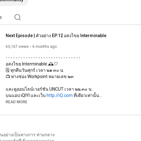
s
Next Episode | ตัวอย่าง EP.12 อสงไขย Interminable
63,167 views
6 months ago
- - - - - - - - - - - - - - - - - - - - - - - - - - - - - - 

อสงไขย Interminable 🕰️🤍

🗒️ ทุกคืนวันศุกร์ เวลา ๒๑.๓๐ น.

📺 ทางช่อง Workpoint หมายเลข ๒๓

และดูออนไลน์เวอร์ชัน UNCUT เวลา ๒๒.๓๐ น.

บนแอป iQIYI และเว็บ 
http://iQ.com
 ที่เดียวเท่านั้น

READ MORE
- - - - - - - - - - - - - - - - - - - - - - - - - - - - - - 

นักแสดงนำ (Main role)

บิลลี่ - ภัทรชนน อ่อนสอาด รับบท คุณพระนาย

   - Instagram : 
https://www.instagram.com/bbil1ypn/
มกันอย่างเป็นทางการ ท่ามกลาง
   - Twitter : 
https://twitter.com/bbil1ypn
ส ความรักที่เริ่มจากความปาก