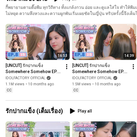
กี้พยายามตามตื๊อพีม ทุกวิถีทาง ทั้งแกล้งกวน อ่อย และดูแลใส่ใจ ทำให้พี
ไม่หยุด ความหึงหวงและความผูกพันเริ่มเผยชัดในญี่ปุ่น ทริปครั้งนี้จึงเต
วินาที Kee does everything to win Peem back—teasing, caring, and flirting in every way. Though
Peem stays stubborn, her heart can’t stop trembling. In Japan, jealou
the surface, turning every moment into smiles, blushes, and sweet tension. K
Peem，时而捉弄、时而体贴又暗暗撒娇。即使Peem嘴硬，心却不
渐浮现，每一刻都充满笑意与心动。 Kee faz de tudo para reconquistar Peem entre provocações,
cuidados e flertes irresistíveis. Mesmo orgulhosa, o coração de Pee
16:53
14:39
Japão, ciúmes e sentimentos guardados vêm à tona, tornando cada i
suspiros e tensão doce.
[UNCUT] รักปากแข็ง 
[UNCUT] รักปากแข็ง 
Somewhere Somehow EP.8 
Somewhere Somehow EP.8 
(1/5)
(2/5)
IDOLFACTORY OFFICIAL
IDOLFACTORY OFFICIAL
1.1M views
•
10 months ago
1.5M views
•
10 months ago
CC
CC
รักปากแข็ง (เต็มเรื่อง)
Play all