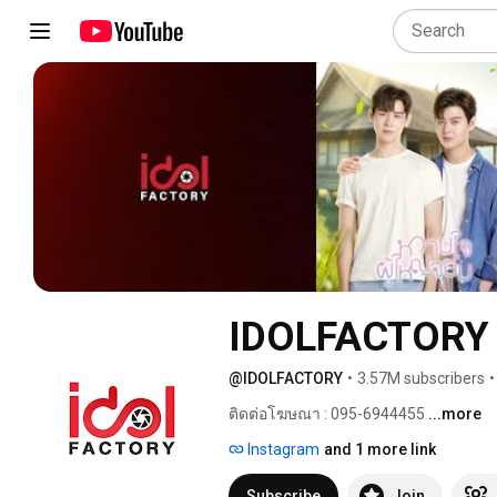
IDOLFACTORY 
@IDOLFACTORY
•
3.57M subscribers
•
ติดต่อโฆษณา : 095-6944455 
...more
Instagram
and 1 more link
Subscribe
Join