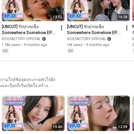
幸福。回到泰国，她们携手踏入
13:52
14:28
amor fala sem palavras. Tan e
ilândia, elas seguem lado a
[UNCUT] รักปากแข็ง 
[UNCUT] รักปากแข็ง 
Somewhere Somehow EP.12 
Somewhere Somehow EP.12 
(3/4)
(4/4)
IDOLFACTORY OFFICIAL
IDOLFACTORY OFFICIAL
1.3M views
•
9 months ago
1M views
•
9 months ago
CC
CC
 ความใกล้ชิดจุดประกายหัวใจอีก
นและป๊อกก็เริ่มเปิดใจ สร้าง
nding shy smiles all around.
he air with warmth and
弥漫着甜蜜与心动。 Uma
15:40
12:59
, entre risadas e olhares
a leve e cheio de encanto.