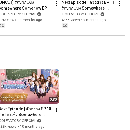
[UNCUT] รักปากแข็ง 
Next Episode | ตัวอย่าง EP.11 
Somewhere Somehow EP.11 
รักปากแข็ง Somewhere 
(5/5)
Somehow
IDOLFACTORY OFFICIAL
IDOLFACTORY OFFICIAL
2.2M views
•
9 months ago
486K views
•
9 months ago
CC
CC
0:30
Next Episode | ตัวอย่าง EP.10 
รักปากแข็ง Somewhere 
Somehow
IDOLFACTORY OFFICIAL
422K views
•
10 months ago