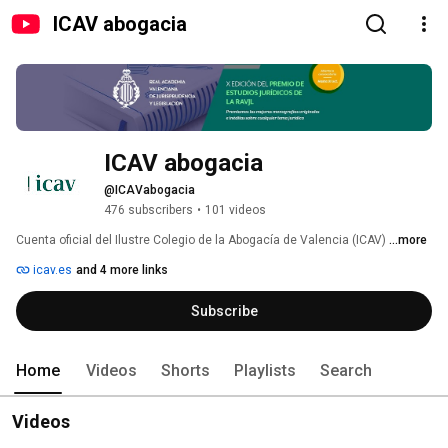
ICAV abogacia
ICAV abogacia
@ICAVabogacia
476 subscribers
•
101 videos
Cuenta oficial del Ilustre Colegio de la Abogacía de Valencia (ICAV) 
...more
icav.es
and 4 more links
Subscribe
Home
Videos
Shorts
Playlists
Search
Videos