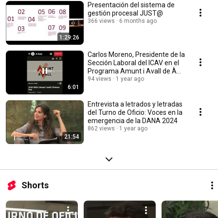
Presentación del sistema de
gestión procesal JUST@
366 views
6 months ago
1:29:26
Carlos Moreno, Presidente de la
Sección Laboral del ICAV en el
Programa Amunt i Avall de À
Punt
94 views
1 year ago
6:01
Entrevista a letrados y letradas
del Turno de Oficio: Voces en la
emergencia de la DANA 2024
862 views
1 year ago
21:54
Shorts