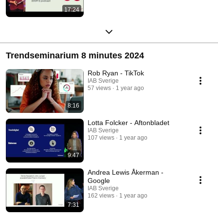
17:24
Trendseminarium 8 minutes 2024
Rob Ryan - TikTok
IAB Sverige
57 views
1 year ago
8:16
Lotta Folcker - Aftonbladet
IAB Sverige
107 views
1 year ago
9:47
Andrea Lewis Åkerman -
Google
IAB Sverige
162 views
1 year ago
7:31