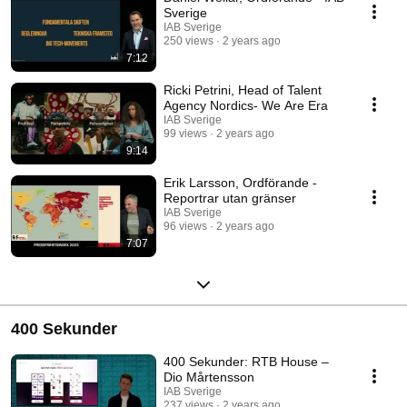
Sverige
IAB Sverige
250 views
2 years ago
7:12
Ricki Petrini, Head of Talent
Agency Nordics- We Are Era
IAB Sverige
99 views
2 years ago
9:14
Erik Larsson, Ordförande -
Reportrar utan gränser
IAB Sverige
96 views
2 years ago
7:07
400 Sekunder
400 Sekunder: RTB House –
Dio Mårtensson
IAB Sverige
237 views
2 years ago