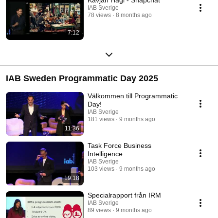
IAB Sverige
78 views
8 months ago
7:12
IAB Sweden Programmatic Day 2025
Välkommen till Programmatic
Day!
IAB Sverige
181 views
9 months ago
11:36
Task Force Business
Intelligence
IAB Sverige
103 views
9 months ago
19:18
Specialrapport från IRM
IAB Sverige
89 views
9 months ago