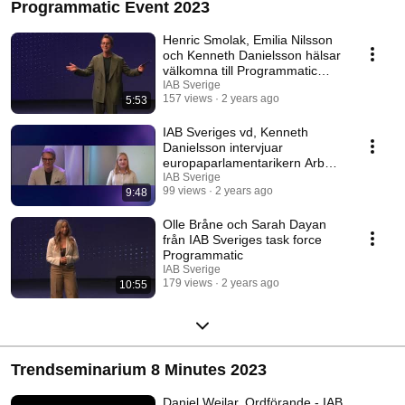
Programmatic Event 2023
Henric Smolak, Emilia Nilsson
och Kenneth Danielsson hälsar
välkomna till Programmatic
Event 2023!
IAB Sverige
157 views
2 years ago
5:53
IAB Sveriges vd, Kenneth
Danielsson intervjuar
europaparlamentarikern Arba
Kokalari
IAB Sverige
99 views
2 years ago
9:48
Olle Bråne och Sarah Dayan
från IAB Sveriges task force
Programmatic
IAB Sverige
179 views
2 years ago
10:55
Trendseminarium 8 Minutes 2023
Daniel Weilar, Ordförande - IAB