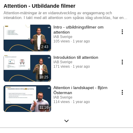
Attention - Utbildande filmer
Attention-mätningar är en vidareutveckling av engagemang och
interaktion. I takt med att attention som spåras idag utvecklas, har en
konstruktiv branschdebatt uppstått för att förfina och definiera vad
Intro - utbildningsfilmer om
attention är och hur den bör se ut. Många leverantörer utforskar olika
alternativ för att hitta sin plats och strategi i dess framväxt. Resultatet är
attention
en omfattande, komplex och fragmenterad arena där aktörer försvarar sin
IAB Sverige
position, sitt värdeerbjudande och sina data. Medieuppmärksamhet
105 views
1 year ago
kommer med olika användningsområden, förmågor, komponenter,
2:43
metoder och lösningar. Det är avgörande att förstå metoder och förmågor
för att förstå hur de olika lösningarna kan användas och jämföras. IAB
Introduktion till attention
Sveriges Task Force Insikt & Analys har under 2024 producerat
IAB Sverige
utbildande filmer om attention. Ta del av dem här:
171 views
1 year ago
18:25
Attention i landskapet - Björn
Österman
IAB Sverige
114 views
1 year ago
11:16