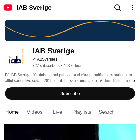
IAB Sverige
IAB Sverige
@IABSverige1
727 subscribers
•
423 videos
På IAB Sveriges Youtube-kanal publicerar vi våra populära seminarier som 
alltid sänds live sedan 2015 för att fler ska kunna ta del av dem. IABs 
...more
seminarier syftar till att öka kunskapen om digital marknadsföring i olika 
kanaler. 
Subscribe
Home
Videos
Live
Playlists
Search