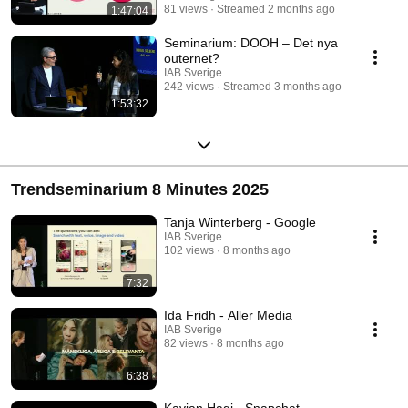
81 views
Streamed 2 months ago
1:47:04
Seminarium: DOOH – Det nya
outernet?
IAB Sverige
242 views
Streamed 3 months ago
1:53:32
Trendseminarium 8 Minutes 2025
Tanja Winterberg - Google
IAB Sverige
102 views
8 months ago
7:32
Ida Fridh - Aller Media
IAB Sverige
82 views
8 months ago
6:38
Kavjan Hagi - Snapchat