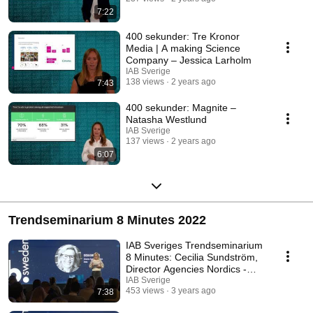
7:22
400 sekunder: Tre Kronor
Media | A making Science
Company – Jessica Larholm
IAB Sverige
138 views
2 years ago
7:43
400 sekunder: Magnite –
Natasha Westlund
IAB Sverige
137 views
2 years ago
6:07
Trendseminarium 8 Minutes 2022
IAB Sveriges Trendseminarium
8 Minutes: Cecilia Sundström,
Director Agencies Nordics -
Meta
IAB Sverige
453 views
3 years ago
7:38