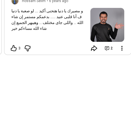
Hossam Selim
•
6 years ago
و مصيرك يا دنيا هتحنى أكيد .... لو صعبة يا دنيا
ف أنا قلبى عنيد ...... بدعمكم مستمر إن شاء
الله ... واللى جاى مختلف ... وهيبهر الجميع إن
شاء الله مساءكم خير
3
2