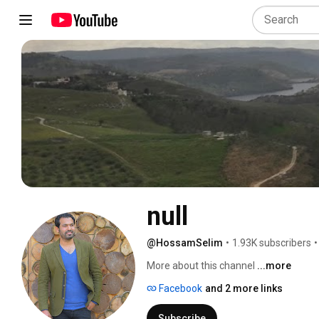
null
@HossamSelim
•
1.93K subscribers
•
More about this channel
...more
Facebook
and 2 more links
Subscribe