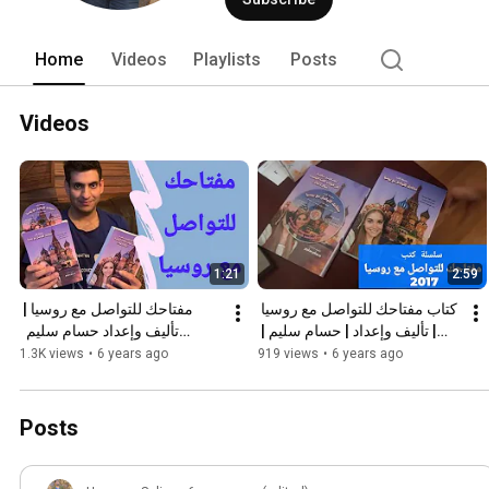
Home
Videos
Playlists
Posts
Videos
1:21
2:59
كتاب مفتاحك للتواصل مع روسيا 
مفتاحك للتواصل مع روسيا | 
| تأليف وإعداد | حسام سليم | 
تأليف وإعداد حسام سليم  
#مفتاحك_للتواصل_مع_روسيا
#مفتاحك_للتواصل_مع_روسيا | 
1.3K views
•
6 years ago
919 views
•
6 years ago
أداء صوتى | رحاب الخطيب
Posts