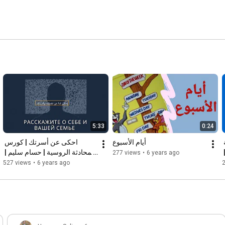
5:33
0:24
الأرقام | الأعداد | دروس اللغة 
أيام الأسبوع
احكى عن أسرتك | كورس 
الروسية | حسام سليم | 
المحادثة الروسية | حسام سليم | 
277 views
•
6 years ago
#مفتاحك_للتواصل_مع_روسيا
527 views
•
6 years ago