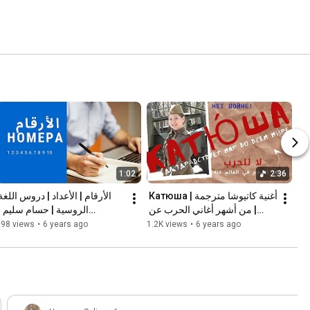
1:02
2:36
أغنية كاتيوشا مترجمة | Катюша 
| من أشهر أغاني الحرب عن 
الحب والوفاء | كورس المحادثة | 
#مفتاحك_للتواصل_مع_روسيا
298 views
•
6 years ago
1.2K views
•
6 years ago
حسام سليم