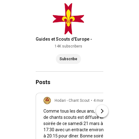
Guides et Scouts d'Europe -
France
14K subscribers
Subscribe
Posts
Hodari - Chant Scout
•
4 months ago (edited)
Comme tous les deux ans, le Concours
de chants scouts est diffusé en live la
soirée de ce samedi 21 mars à partir de
17:30
avec un entracte environ de
19:30
à
20:15
pour dîner. Bonne soirée de