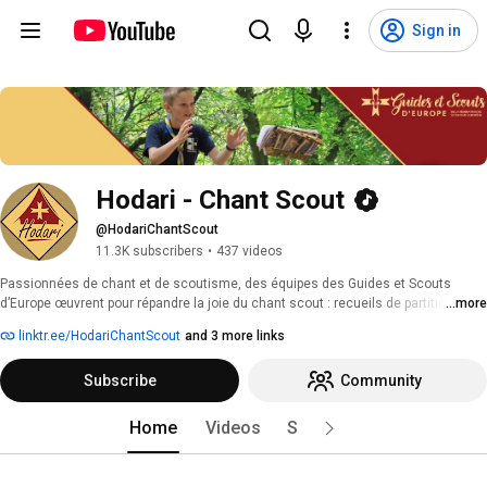
Sign in
Hodari - Chant Scout
@HodariChantScout
11.3K subscribers
•
437 videos
Passionnées de chant et de scoutisme, des équipes des Guides et Scouts 
d’Europe œuvrent pour répandre la joie du chant scout : recueils de partitions, 
...more
enregistrements, chorales, routes chantantes, concours de chants, veillées-
linktr.ee/HodariChantScout
and 3 more links
concerts, et jusqu’à cette chaîne. 
Subscribe
Community
Home
Videos
Shorts
Releases
Pl