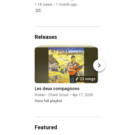
1.1K views
•
1 month ago
Hodari - Chant Scout
CC
1.7K views
•
2 mont
CC
Releases
23 songs
Les deux compagnons
Puisqu'il fait bon 
Hodari - Chant Scout
•
Apr 17, 2026
Hodari - Chant Scout
View full playlist
View full playlist
Featured