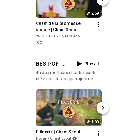
2:59
Chant de la promesse 
Canon de la paix |
scoute | Chant Scout
Scout
268K views
•
5 years ago
133K views
•
5 year
CC
CC
BEST-OF |
Play all
Chant Scout
4h des meilleurs chants scouts,
idéal pour les longs trajets de
départ en camp !
1:03
Flânerie | Chant Scout
Les Bleus sont là (
Chant Scout
Hodari - Chant Scout