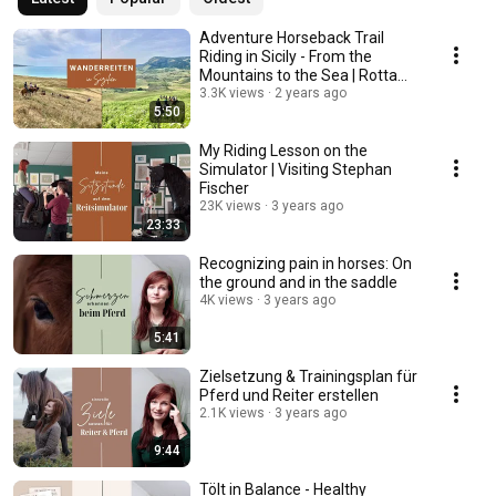
Adventure Horseback Trail
Riding in Sicily - From the
Mountains to the Sea | Rotta
Sikana - Sikan...
3.3K views
2 years ago
5:50
My Riding Lesson on the
Simulator | Visiting Stephan
Fischer
23K views
3 years ago
23:33
Recognizing pain in horses: On
the ground and in the saddle
4K views
3 years ago
5:41
Zielsetzung & Trainingsplan für
Pferd und Reiter erstellen
2.1K views
3 years ago
9:44
Tölt in Balance - Healthy