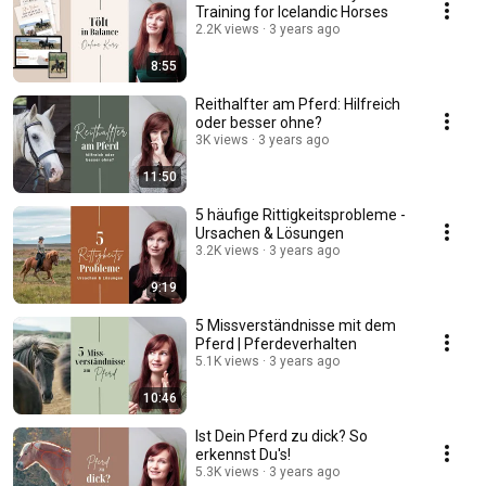
Training for Icelandic Horses
2.2K views
3 years ago
8:55
Reithalfter am Pferd: Hilfreich
oder besser ohne?
3K views
3 years ago
11:50
5 häufige Rittigkeitsprobleme -
Ursachen & Lösungen
3.2K views
3 years ago
9:19
5 Missverständnisse mit dem
Pferd | Pferdeverhalten
5.1K views
3 years ago
10:46
Ist Dein Pferd zu dick? So
erkennst Du's!
5.3K views
3 years ago