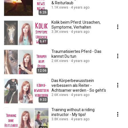
& Reiturlaub
1.1K views
4 years ago
6:26
Kolik beim Pferd: Ursachen,
Symptome, Verhalten
3.3K views
4 years ago
6:41
Traumatisiertes Pferd - Das
kannst Du tun
2.6K views
4 years ago
12:06
Das Körperbewusstsein
verbessern als Reiter -
Achtsamer werden - So geht's
2.6K views
4 years ago
9:33
Training without a riding
instructor - My tips!
3.8K views
4 years ago