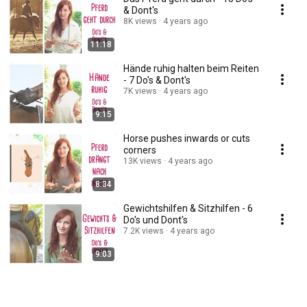
& Dont's
8K views
4 years ago
11:18
Hände ruhig halten beim Reiten
- 7 Do's & Dont's
7K views
4 years ago
9:15
Horse pushes inwards or cuts
corners
13K views
4 years ago
8:34
Gewichtshilfen & Sitzhilfen - 6
Do's und Dont's
7.2K views
4 years ago
9:03