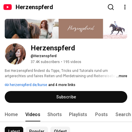
Herzenspferd
Herzenspferd
@Herzenspferd
37.4K subscribers
•
195 videos
Bei Herzenspferd findest du Tipps, Tricks und Tutorials rund um 
artgerechtes und faires Reiten und Pferdetraining und Reiterreiseberichte. 
...more
Ich teile mein Wissen und meine Erfahrungen aus mehr als 30 Jahren mit 
herzenspferd.de/kurse
and 4 more links
Pferden - einfach und verständlich erklärt, ohne Perfektionismus und 
Fachchinesisch! 
Subscribe
Home
Videos
Shorts
Playlists
Posts
Search
Latest
Popular
Oldest