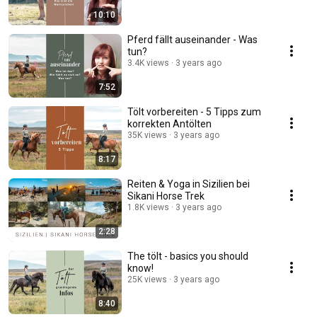
10:10
Pferd fällt auseinander - Was
tun?
3.4K views
3 years ago
7:52
Tölt vorbereiten - 5 Tipps zum
korrekten Antölten
35K views
3 years ago
8:17
Reiten & Yoga in Sizilien bei
Sikani Horse Trek
1.8K views
3 years ago
2:28
The tölt - basics you should
know!
25K views
3 years ago
8:40