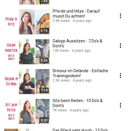
7:44
Pferde und Hitze - Darauf
musst Du achten!
2.9K views
4 years ago
6:16
Galopp Aussitzen - 7 Do's &
Dont's
13K views
4 years ago
5:24
Dressur im Gelände - Einfache
Trainingsideen!
2.5K views
4 years ago
7:19
Sitz beim Reiten - 10 Do's &
Dont's
7K views
4 years ago
9:20
Das Pferd geht durch - 13 Do's