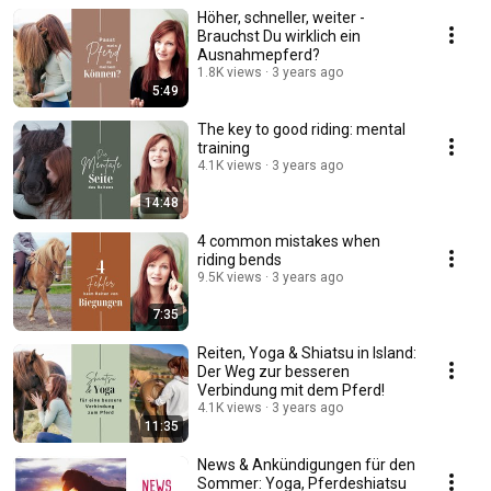
Höher, schneller, weiter -
Brauchst Du wirklich ein
Ausnahmepferd?
1.8K views
3 years ago
5:49
The key to good riding: mental
training
4.1K views
3 years ago
14:48
4 common mistakes when
riding bends
9.5K views
3 years ago
7:35
Reiten, Yoga & Shiatsu in Island:
Der Weg zur besseren
Verbindung mit dem Pferd!
4.1K views
3 years ago
11:35
News & Ankündigungen für den
Sommer: Yoga, Pferdeshiatsu