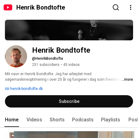
Henrik Bondtofte
Henrik Bondtofte
@HenrikBondtofte
251 subscribers
•
43 videos
Mit navn er Henrik Bondtofte. Jeg har arbejdet med 
søgemaskineoptimering i over 20 år og fungerer i dag som freelance SEO 
...more
specialist. Ønsker du mere synlighed i søgemaskiner og AI-modeller? Så er 
henrik-bondtofte.dk
det mig, du skal tage fat i. 
Subscribe
Home
Videos
Shorts
Podcasts
Playlists
Pos