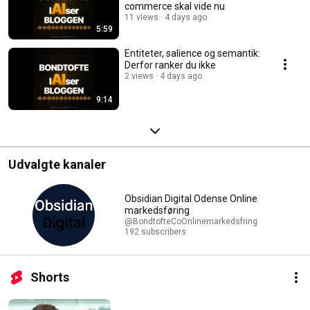
commerce skal vide nu
11 views
4 days ago
5:59
Entiteter, salience og semantik:
Derfor ranker du ikke
2 views
4 days ago
9:14
Udvalgte kanaler
Obsidian Digital Odense Online
markedsføring
@BondtofteCoOnlinemarkedsfring
192 subscribers
Shorts