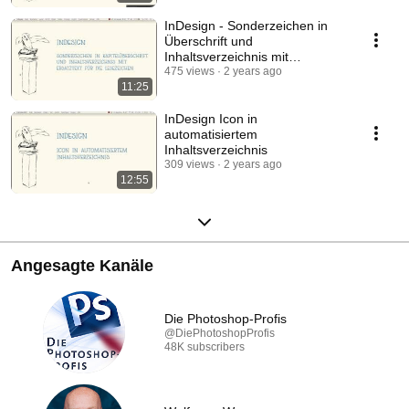
InDesign - Sonderzeichen in
Überschrift und
Inhaltsverzeichnis mit
Ersatztext für die Lesezeichen
475 views
2 years ago
11:25
InDesign Icon in
automatisiertem
Inhaltsverzeichnis
309 views
2 years ago
12:55
Angesagte Kanäle
Die Photoshop-Profis
@DiePhotoshopProfis
48K subscribers