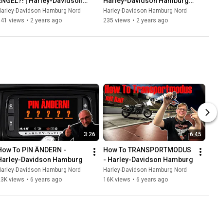
ENGEL?! | Harley-Davidson 
Harley-Davidson Hamburg | 
Hamburg | 
Gebrauchtfahrzeug
Harley-Davidson Hamburg Nord
Harley-Davidson Hamburg Nord
Gebrauchtfahrzeug
541 views
•
2 years ago
235 views
•
2 years ago
3:26
6:45
How To PIN ÄNDERN - 
How To TRANSPORTMODUS 
Harley-Davidson Hamburg
- Harley-Davidson Hamburg
Harley-Davidson Hamburg Nord
Harley-Davidson Hamburg Nord
23K views
•
6 years ago
16K views
•
6 years ago