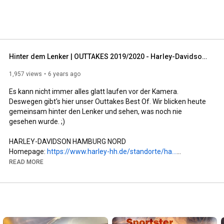
Hinter dem Lenker | OUTTAKES 2019/2020 - Harley-Davidson Hamburg Nord
1,957 views
6 years ago
Es kann nicht immer alles glatt laufen vor der Kamera. 
Deswegen gibt's hier unser Outtakes Best Of. Wir blicken heute 
gemeinsam hinter den Lenker und sehen, was noch nie 
gesehen wurde. ;)

HARLEY-DAVIDSON HAMBURG NORD

Homepage: 
https://www.harley-hh.de/standorte/ha...
Facebook: 
https://www.facebook.com/HarleyHH.de/
READ MORE
Instagram: 
https://www.instagram.com/harley.davi...
Mobile.de: 
https://home.mobile.de/HARLEYDAVIDSON...
MUSIC

Marty Gots a Plan Kevin MacLeod (incompetech.com)
