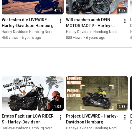
4:13
1:39
Wir testen die LIVEWIRE - 
WIR machen auch DEIN 
Harley-Davidson Hamburg 
MOTORRAD fit! - Harley-
Nord
Davidson Hamburg
Harley-Davidson Hamburg Nord
Harley-Davidson Hamburg Nord
468 views
•
6 years ago
588 views
•
6 years ago
1:02
2:33
Erstes Fazit zur LOW RIDER 
Project: LIVEWIRE - Harley-
S - Harley-Davidson 
Davidson Hamburg
Hamburg Nord
Harley-Davidson Hamburg Nord
Harley-Davidson Hamburg Nord