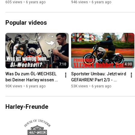
Nord
605 views
•
6 years ago
946 views
•
6 years ago
Popular videos
7:10
4:00
Was Du zum ÖL-WECHSEL 
Sportster Umbau: Jetzt wird 
bei Deiner Harley wissen 
GEFAHREN! Part 2/3 - 
musst - Harley-Davidson 
Harley-Davidson Hamburg 
90K views
•
6 years ago
53K views
•
6 years ago
Hamburg Süd
Nord
Harley-Freunde