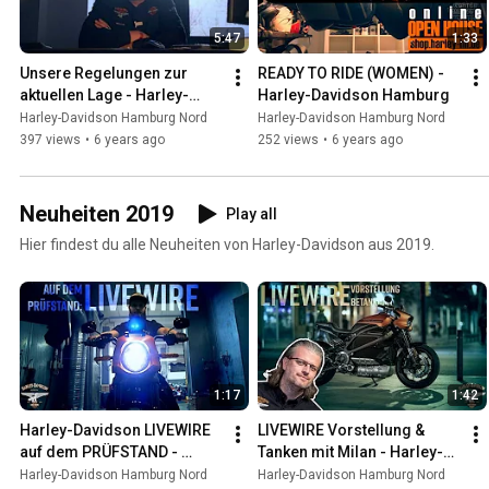
5:47
1:33
Unsere Regelungen zur 
READY TO RIDE (WOMEN) - 
aktuellen Lage - Harley-
Harley-Davidson Hamburg
Davidson Hamburg Nord
Harley-Davidson Hamburg Nord
Harley-Davidson Hamburg Nord
397 views
•
6 years ago
252 views
•
6 years ago
Neuheiten 2019
Play all
Hier findest du alle Neuheiten von Harley-Davidson aus 2019.
1:17
1:42
Harley-Davidson LIVEWIRE 
LIVEWIRE Vorstellung & 
auf dem PRÜFSTAND - 
Tanken mit Milan - Harley-
Harley-Davidson Hamburg 
Davidson Hamburg Nord
Harley-Davidson Hamburg Nord
Harley-Davidson Hamburg Nord