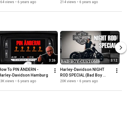
364 views
•
6 years ago
214 views
•
6 years ago
3:26
3:12
How To PIN ÄNDERN - 
Harley-Davidson NIGHT 
Harley-Davidson Hamburg
ROD SPECIAL (Bad Boy 
Customs) zu verkaufen - 
23K views
•
6 years ago
20K views
•
6 years ago
Harley-Davidson Hamburg 
Nord