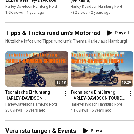
2024 mit Harley-Davidson
(verkauft!)
Harley-Davidson Hamburg Nord
Harley-Davidson Hamburg Nord
1.6K views
•
1 year ago
782 views
•
2 years ago
Tipps & Tricks rund um's Motorrad
Play all
Nützliche Infos und Tipps rund um's Thema Harley aus Hamburg!
15:18
19:29
Technische Einführung: 
Technische Einführung: 
HARLEY-DAVIDSON 
HARLEY-DAVIDSON TOURER 
SPORTSTER - Harley-
- Harley-Davidson Hamburg
Harley-Davidson Hamburg Nord
Harley-Davidson Hamburg Nord
Davidson Hamburg
23K views
•
5 years ago
4.1K views
•
5 years ago
Veranstaltungen & Events
Play all