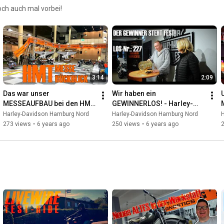
och auch mal vorbei!
3:14
2:09
Das war unser 
Wir haben ein 
MESSEAUFBAU bei den HMT 
GEWINNERLOS! - Harley-
- Harley-Davidson Hamburg
Davidson Hamburg Nord
Harley-Davidson Hamburg Nord
Harley-Davidson Hamburg Nord
273 views
•
6 years ago
250 views
•
6 years ago