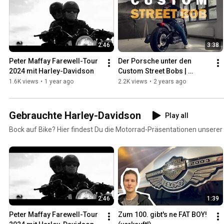
2:46
3:38
Peter Maffay Farewell-Tour 
Der Porsche unter den 
2024 mit Harley-Davidson
Custom Street Bobs | 
Harley-Davidson Hamburg 
1.6K views
•
1 year ago
2.2K views
•
2 years ago
Nord | Umbau
Gebrauchte Harley-Davidson
Play all
Bock auf Bike? Hier findest Du die Motorrad-Präsentationen unserer
2:46
1:39
Peter Maffay Farewell-Tour 
Zum 100. gibt's ne FAT BOY! 