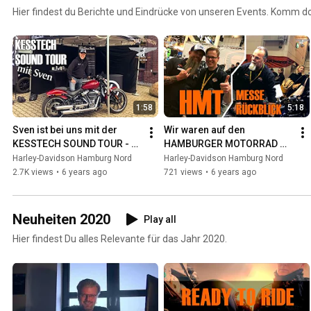
Hier findest du Berichte und Eindrücke von unseren Events. Komm d
1:58
5:18
Sven ist bei uns mit der 
Wir waren auf den 
KESSTECH SOUND TOUR - 
HAMBURGER MOTORRAD 
Harley-Davidson Hamburg 
TAGEN 2020 - Harley-
Harley-Davidson Hamburg Nord
Harley-Davidson Hamburg Nord
Nord
Davidson Hamburg
2.7K views
•
6 years ago
721 views
•
6 years ago
Neuheiten 2020
Play all
Hier findest Du alles Relevante für das Jahr 2020.