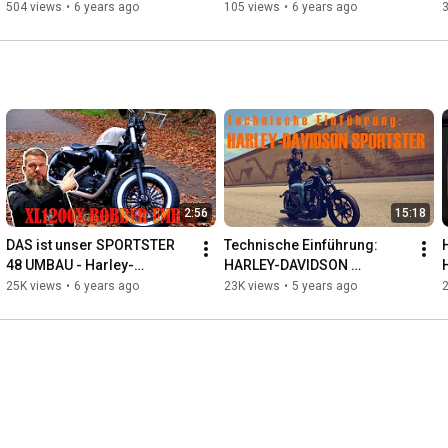
504 views
•
6 years ago
105 views
•
6 years ago
2:56
15:18
DAS ist unser SPORTSTER 
Technische Einführung: 
48 UMBAU - Harley-
HARLEY-DAVIDSON 
Davidson Hamburg Nord 
SPORTSTER - Harley-
25K views
•
6 years ago
23K views
•
5 years ago
Part 3/3
Davidson Hamburg