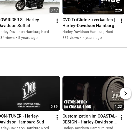
0:47
2:20
LOW RIDER S - Harley-
CVO TriGlide zu verkaufen | 
Davidson Softail
Harley-Davidson Hamburg 
Nord
Harley-Davidson Hamburg Nord
Harley-Davidson Hamburg Nord
634 views
•
5 years ago
837 views
•
4 years ago
0:39
1:22
DON-TUNER - Harley-
Customization im COASTAL-
Davidson Hamburg Süd
DESIGN - Harley-Davidson 
Hamburg
Harley-Davidson Hamburg Nord
Harley-Davidson Hamburg Nord