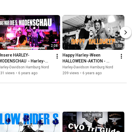
2:08
1:00
Unsere HARLEY-
Happy Harley-Ween 
MODENSCHAU  - Harley-
HALLOWEEN-AKTION - 
Davidson Hamburg Süd
Harley-Davidson Hamburg 
Harley-Davidson Hamburg Nord
Harley-Davidson Hamburg Nord
Nord
231 views
•
6 years ago
209 views
•
6 years ago