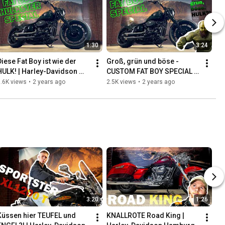
1:30
3:24
Diese Fat Boy ist wie der 
Groß, grün und böse - 
HULK! | Harley-Davidson 
CUSTOM FAT BOY SPECIAL | 
Hamburg Nord | Umbau
Harley-Davidson Hamburg 
.6K views
•
2 years ago
2.5K views
•
2 years ago
Nord | Umbau
3:20
1:26
Küssen hier TEUFEL und 
KNALLROTE Road King | 