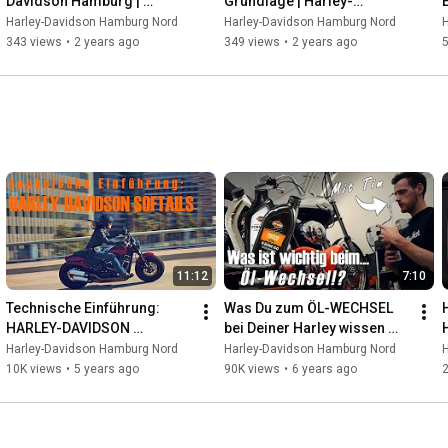
Davidson Hamburg | 
Grundlage | Harley-
Gebrauchtfahrzeug
Davidson Hamburg | 
Harley-Davidson Hamburg Nord
Harley-Davidson Hamburg Nord
Gebrauchtfahrzeug
343 views
•
2 years ago
349 views
•
2 years ago
11:12
7:10
Technische Einführung: 
Was Du zum ÖL-WECHSEL 
HARLEY-DAVIDSON 
bei Deiner Harley wissen 
SOFTAILS - Harley-Davidson 
musst - Harley-Davidson 
Harley-Davidson Hamburg Nord
Harley-Davidson Hamburg Nord
Hamburg
Hamburg Süd
10K views
•
5 years ago
90K views
•
6 years ago