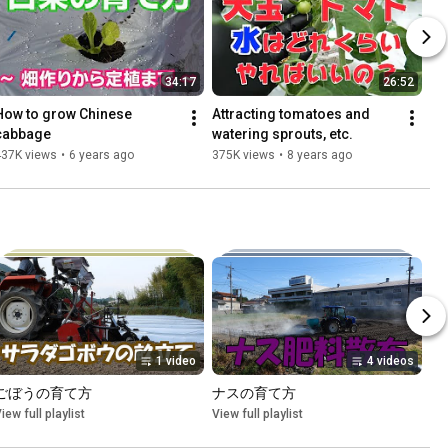
34:17
26:52
How to grow Chinese 
Attracting tomatoes and 
cabbage
watering sprouts, etc.
437K views
•
6 years ago
375K views
•
8 years ago
1 video
4 videos
ごぼうの育て方
ナスの育て方
iew full playlist
View full playlist