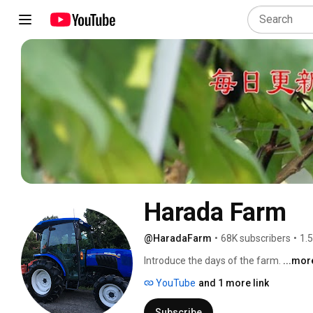
Harada Farm
@HaradaFarm
•
68K subscribers
•
1.
Introduce the days of the farm. 
...mor
YouTube
and 1 more link
Subscribe