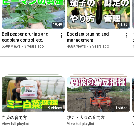
19:49
14:32
Bell pepper pruning and 
Eggplant pruning and 
eggplant control, etc.
management
550K views
•
8 years ago
468K views
•
9 years ago
9 videos
1 video
白菜の育て方
枝豆・大豆の育て方
View full playlist
View full playlist
V