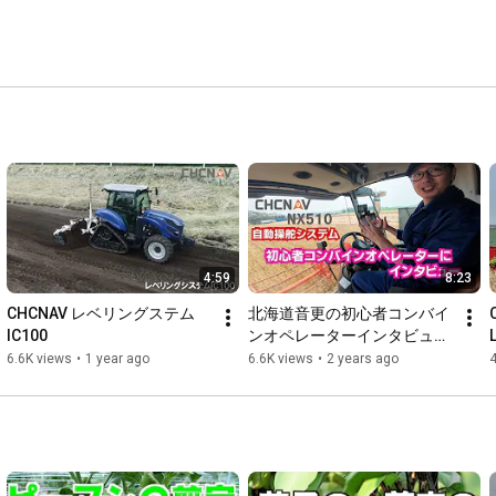
4:59
8:23
CHCNAV レベリングステム
北海道音更の初心者コンバイ
IC100
ンオペレーターインタビュー
2024.7.17＃1381
6.6K views
•
1 year ago
6.6K views
•
2 years ago