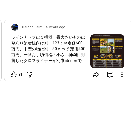
Harada Farm
•
5 years ago
ラインナップは３機種一番大きいものは
草刈り業者様向け刈巾123ｃｍ定価600
万円、中型の物は刈巾80ｃｍで 定価400
万円、一番お手頃価格の小さい神刈に対
抗したクロスライナーが刈巾65ｃｍで定
価300万円ものづくり補助金や経営継続
補助金を活用しての購入はいかがでしょ
31
うか？