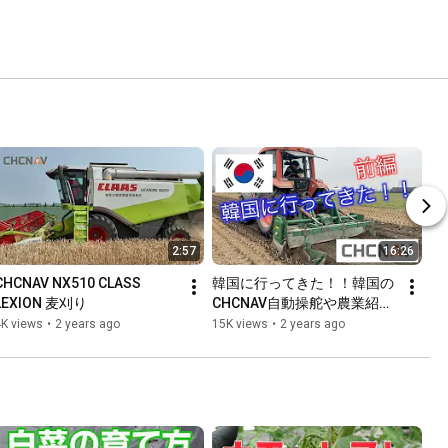
2:57
16:26
CHCNAV NX510 CLASS 
韓国に行ってきた！！韓国の
LEXION 麦刈り
CHCNAV自動操舵や農業紹介
＃1380
4K views
•
2 years ago
15K views
•
2 years ago