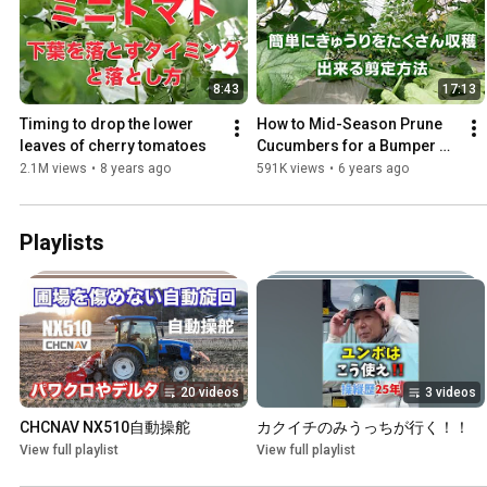
8:43
17:13
Timing to drop the lower 
How to Mid-Season Prune 
leaves of cherry tomatoes
Cucumbers for a Bumper 
Crop 6/21/20 #1004
2.1M views
•
8 years ago
591K views
•
6 years ago
Playlists
20 videos
3 videos
CHCNAV NX510自動操舵
カクイチのみうっちが行く！！
View full playlist
View full playlist