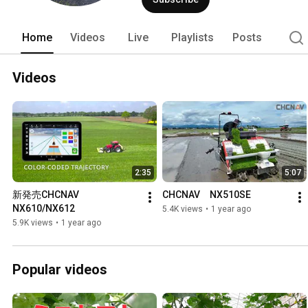
Home
Videos
Live
Playlists
Posts
Videos
2:35
5:07
新発売CHCNAV 
CHCNAV　NX510SE
NX610/NX612
5.4K views
•
1 year ago
5.9K views
•
1 year ago
Popular videos