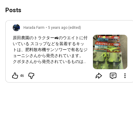
Posts
Harada Farm
•
5 years ago (edited)
原田農園のトラクター🚜のウエイトに付
いている スコップなどを装着するキッ
トは、肥料散布機サンソワーで有名なジ
ョーニシさんから発売されています。
クボタさんから発売されているものは、
スコップホルダーでその他のメーカーか
らは、農工具ホルダーと言う名前で売ら
46
れていますが同じ物です。 基本的に
は、ロータリーのデプスに装着するもの
です。🤣 今日、明日R3.3/4.5で東広島市
豊栄町、迫農機商会さんで展示会開催さ
れてます。展示会会場にて農工具ホルダ
ーの販売もされてます。是非いってみて
下さい。 自分も時間があれば行きたい
と思ってます。