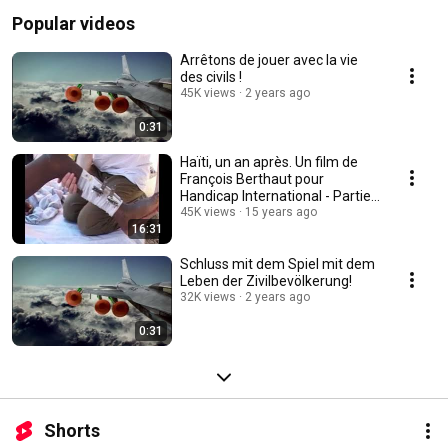
Popular videos
Arrêtons de jouer avec la vie
des civils !
45K views
2 years ago
0:31
Haïti, un an après. Un film de
François Berthaut pour
Handicap International - Partie
1
45K views
15 years ago
16:31
Schluss mit dem Spiel mit dem
Leben der Zivilbevölkerung!
32K views
2 years ago
0:31
Shorts