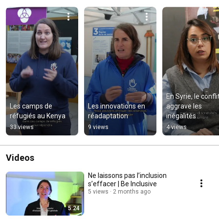
En Syrie, le conflit
Les camps de 
Les innovations en 
aggrave les 
réfugiés au Kenya
réadaptation
inégalités
33 views
9 views
4 views
Videos
Ne laissons pas l’inclusion
s’effacer | Be Inclusive
5 views
2 months ago
5:24