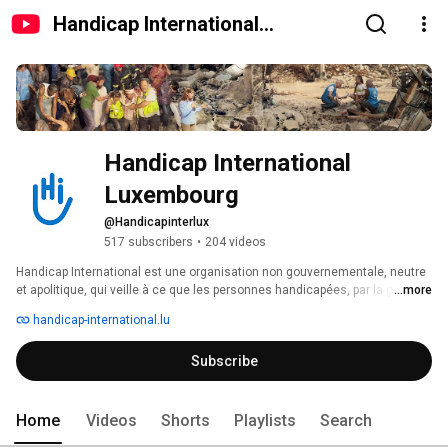
Handicap International
Luxembourg
Handicap International 
Luxembourg
@Handicapinterlux
517 subscribers
•
204 videos
Handicap International est une organisation non gouvernementale, neutre 
et apolitique, qui veille à ce que les personnes handicapées, par la guerre, 
...more
la maladie, la misère, puissent à nouveau vivre debout. Co-prix nobel de la 
handicap-international.lu
Paix en 1997, le mouvement a été créé en 1982. La section 
luxembourgeoise existe depuis 1997. 
Subscribe
Home
Videos
Shorts
Playlists
Search