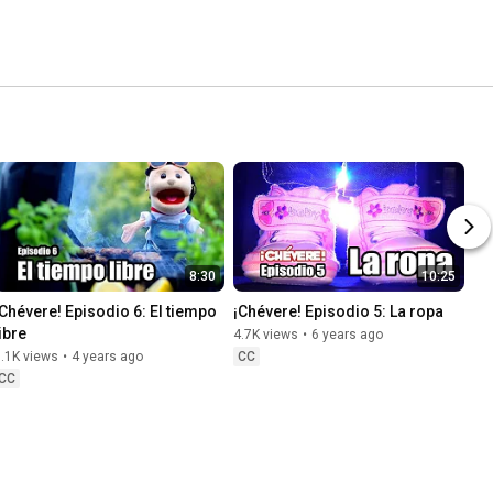
8:30
10:25
¡Chévere! Episodio 6: El tiempo 
¡Chévere! Episodio 5: La ropa
ibre
4.7K views
•
6 years ago
.1K views
•
4 years ago
CC
CC