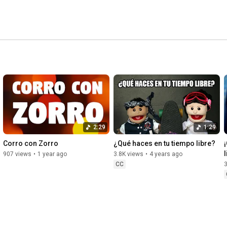
2:29
1:29
Corro con Zorro
¿Qué haces en tu tiempo libre?
l
907 views
•
1 year ago
3.8K views
•
4 years ago
CC
3