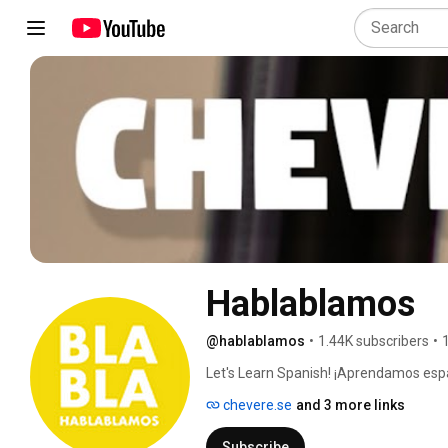
Hablablamos
@hablablamos
•
1.44K subscribers
•
Let's Learn Spanish! ¡Aprendamos espa
chevere.se
and 3 more links
Subscribe