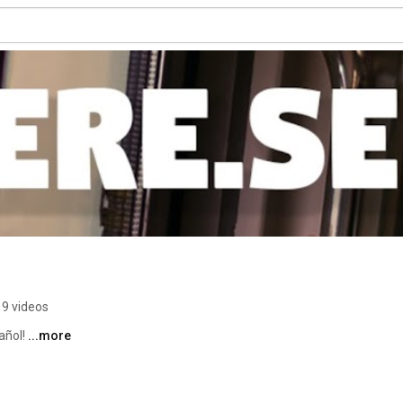
19 videos
ñol! 
...more