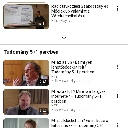
Rádiótávközlési Szakosztály és
Médiaklub valamint a
Vételtechnikai és a
Kábeltelevíziós Szakosztály
HTE · Playlist
1
közös rendezvényei
Tudomány 5+1 percben
Mi az az 5G? És milyen
lehetőségeket rejt? –
Tudomány 5+1 percben
HTE
4.8K views
4 years ago
5:24
Mi az az IoT? Mire jó a tárgyak
internete? – Tudomány 5+1
percben
HTE
5.9K views
4 years ago
5:20
Mi is a Blockchain? És mi köze a
Bitcoinhoz? – Tudomány 5+1