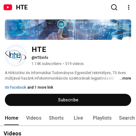
HTE
HTE
@HTEinfo
1.14K subscribers
•
519 videos
A Hírközlési és Informatikai Tudományos Egyesület tekintélyes, 70 éves 
múltjával hazánk infokommunikációs szektorának legpatinásabb 
...more
szervezetévé vált. Munkássága a távközlési és az informatikai iparágtól, a 
Facebook
and 1 more link
hagyományos postai szolgáltatásokon át, az internetig és a médiavilágig 
terjed. Berkein belül több mint 20 szakmai közösség munkálkodik 
Subscribe
meghatározott célok érdekében, a legjobb tudása szerint. A HTE amellett, 
hogy kiemelt, véleményformáló szerepet tölt be a magyar 
infokommunikációs szakterület szabályozásában, működésében, 
fejlődésében, hazai és nemzetközi szakmai rendezvények elismert 
Home
Videos
Shorts
Live
Playlists
Search
szervezőjeként is jegyzett. 
Videos