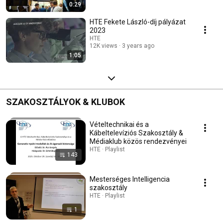
0:29
HTE Fekete László-díj pályázat
2023
HTE
12K views
3 years ago
1:05
SZAKOSZTÁLYOK & KLUBOK
Vételtechnikai és a
Kábeltelevíziós Szakosztály &
Médiaklub közös rendezvényei
HTE · Playlist
143
Mesterséges Intelligencia
szakosztály
HTE · Playlist
1