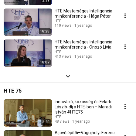
2:31
HTE Mesterséges Intelligencia
minikonferencia - Hága Péter
HTE
110 views
1 year ago
18:28
HTE Mesterséges Intelligencia
minikonferencia - Ónozó Lívia
HTE
413 views
1 year ago
18:07
HTE 75
Innováció, közösség és Fekete
László-díj a HTE-ben – Maradi
István #HTE75
HTE
48 views
1 year ago
3:20
A jövő építői–Vágujhelyi Ferenc