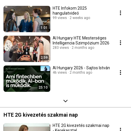
HTE Infokom 2025
hangulatvideó
99 views
2 weeks ago
1:01
AI Hungary HTE Mesterséges
Intelligencia Szimpózium 2026
283 views
2 months ago
2:59
AI Hungary 2026 - Sajtos István
46 views
2 months ago
25:10
HTE 2G kivezetés szakmai nap
HTE 2G kivezetés szakmai nap
- Kerekasztal