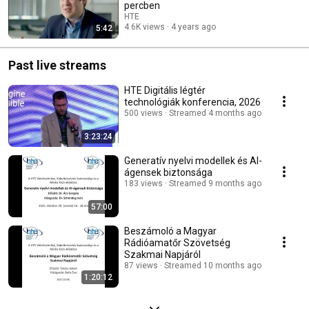
percben
HTE
4.6K views
4 years ago
5:42
Past live streams
HTE Digitális légtér
technológiák konferencia, 2026
500 views
Streamed 4 months ago
3:23:24
Generatív nyelvi modellek és AI-
ágensek biztonsága
183 views
Streamed 9 months ago
57:00
Beszámoló a Magyar
Rádióamatőr Szövetség
Szakmai Napjáról
87 views
Streamed 10 months ago
1:20:12