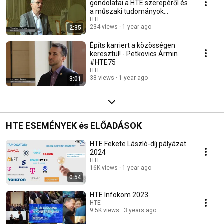
gondolatai a HTE szerepéről és
a műszaki tudományok
jövőjéről#HTE75
HTE
234 views
1 year ago
2:35
Építs karriert a közösségen
keresztül! - Petkovics Ármin
#HTE75
HTE
38 views
1 year ago
3:01
HTE ESEMÉNYEK és ELŐADÁSOK
HTE Fekete László-díj pályázat
2024
HTE
16K views
1 year ago
0:54
HTE Infokom 2023
HTE
9.5K views
3 years ago