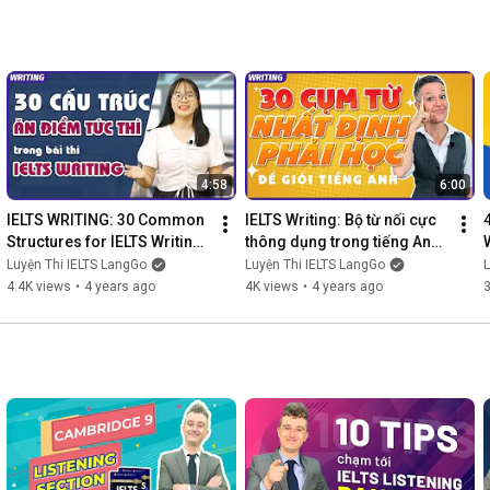
4:58
6:00
IELTS WRITING: 30 Common 
IELTS Writing: Bộ từ nối cực 
Structures for IELTS Writing 
thông dụng trong tiếng Anh 
Task 2 - IELTS LangGo
- IELTS LangGo
2
Luyện Thi IELTS LangGo
Luyện Thi IELTS LangGo
L
4.4K views
•
4 years ago
4K views
•
4 years ago
3