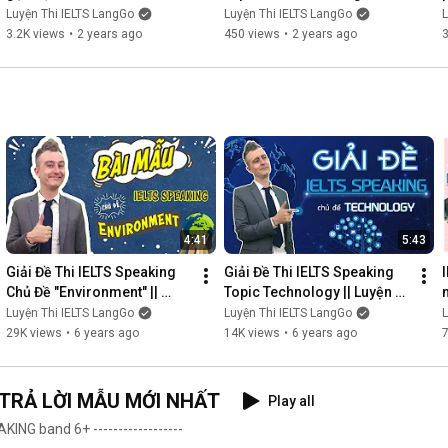
tháng
Applied to Teaching at IELTS 
Luyện Thi IELTS LangGo
Luyện Thi IELTS LangGo
L
LangGo
3.2K views
•
2 years ago
450 views
•
2 years ago
4:41
5:43
Giải Đề Thi IELTS Speaking 
Giải Đề Thi IELTS Speaking 
Chủ Đề "Environment" || 
Topic Technology || Luyện 
Luyện Thi IELTS Online Hiệu 
Thi IELTS Online Hiệu Quả - 
Luyện Thi IELTS LangGo
Luyện Thi IELTS LangGo
L
Quả
IELTS LangGo
29K views
•
6 years ago
14K views
•
6 years ago
 TRẢ LỜI MẪU MỚI NHẤT
Play all
--------