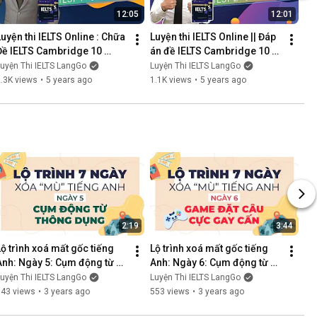
12:05
12:01
Luyện thi IELTS Online : Chữa 
Luyện thi IELTS Online || Đáp 
Đề IELTS Cambridge 10 
án đề IELTS Cambridge 10 
Listening Test 1 Section 3
Listening Test 2 Section 4
uyện Thi IELTS LangGo
Luyện Thi IELTS LangGo
.3K views
•
5 years ago
1.1K views
•
5 years ago
2:19
3:44
Lộ trình xoá mất gốc tiếng 
Lộ trình xoá mất gốc tiếng 
Anh: Ngày 5: Cụm động từ 
Anh: Ngày 6: Cụm động từ 
thông dụng trong tiếng Anh 
thông dụng - IELTS LangGo
uyện Thi IELTS LangGo
Luyện Thi IELTS LangGo
- IELTS LangGo
643 views
•
3 years ago
553 views
•
3 years ago