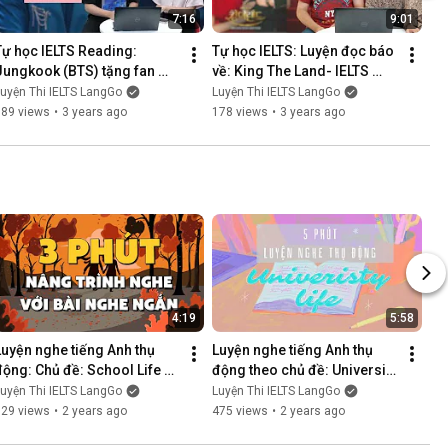
7:16
9:01
Tự học IELTS Reading: 
Tự học IELTS: Luyện đọc báo 
Jungkook (BTS) tặng fan 
về: King The Land- IELTS 
những gì trong lần debut 
LangGo
uyện Thi IELTS LangGo
Luyện Thi IELTS LangGo
solo sắp tới - IELTS LangGo
189 views
•
3 years ago
178 views
•
3 years ago
4:19
5:58
Luyện nghe tiếng Anh thụ 
Luyện nghe tiếng Anh thụ 
động: Chủ đề: School Life 
động theo chủ đề: University 
and Multiculturalism - IELTS 
Life & Friend Talk- IELTS 
uyện Thi IELTS LangGo
Luyện Thi IELTS LangGo
LangGo
LangGo
829 views
•
2 years ago
475 views
•
2 years ago