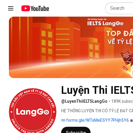
Luyện Thi IEL
@LuyenThiIELTSLangGo
•
189K subsc
HỆ THỐNG LUYỆN THI CÓ TỶ LỆ ĐẠT C
forms.gle/WTxMeESYY7PHjh5Y6
a
Subscribe