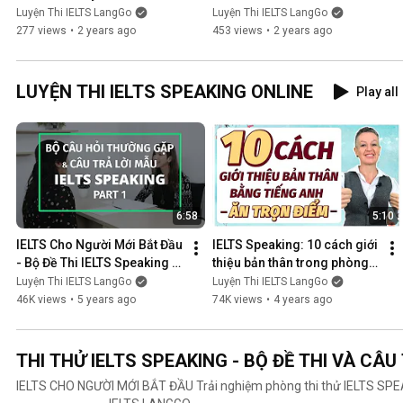
Shine” - IELTS LangGo
IELTS LangGo
Luyện Thi IELTS LangGo
Luyện Thi IELTS LangGo
277 views
•
2 years ago
453 views
•
2 years ago
LUYỆN THI IELTS SPEAKING ONLINE
Play all
6:58
5:10
IELTS Cho Người Mới Bắt Đầu 
IELTS Speaking: 10 cách giới 
- Bộ Đề Thi IELTS Speaking 
thiệu bản thân trong phòng 
Mới Nhất - IELTS LangGo
thi IELTS speaking - IELTS 
Luyện Thi IELTS LangGo
Luyện Thi IELTS LangGo
LangGo
46K views
•
5 years ago
74K views
•
4 years ago
THI THỬ IELTS SPEAKING - BỘ ĐỀ THI VÀ CÂU
IELTS CHO NGƯỜI MỚI BẮT ĐẦU Trải nghiệm phòng thi thử IELTS SPEAKING band 6+ ----------