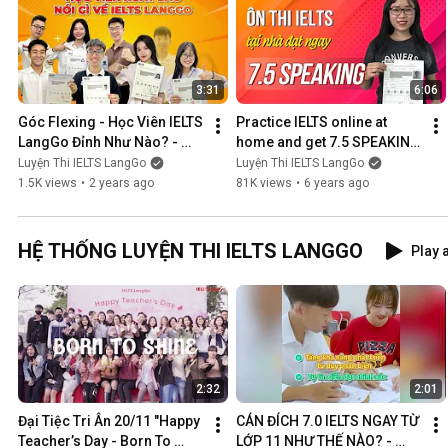
3:31
6:06
Góc Flexing - Học Viên IELTS 
Practice IELTS online at 
LangGo Đỉnh Như Nào? - 
home and get 7.5 SPEAKING 
IELTS LangGo
right away
Luyện Thi IELTS LangGo
Luyện Thi IELTS LangGo
1.5K views
•
2 years ago
81K views
•
6 years ago
HỆ THỐNG LUYỆN THI IELTS LANGGO
Play a
2:32
2:01
Đại Tiệc Tri Ân 20/11 "Happy 
CÁN ĐÍCH 7.0 IELTS NGAY TỪ 
Teacher’s Day - Born To 
LỚP 11 NHƯ THẾ NÀO? - 