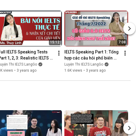
15:12
7:08
Full IELTS Speaking Tests 
IELTS Speaking Part 1: Tổng 
art 1, 2, 3: Realistic IELTS 
hợp các câu hỏi phổ biến 
exam simulation with newly 
nhất và mẫu trả lời - IELTS 
uyện Thi IELTS LangGo
Luyện Thi IELTS LangGo
updated questi...
LangGo
1K views
•
3 years ago
1.6K views
•
3 years ago