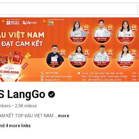
TS LangGo
ribers
•
2.5K videos
AM KẾT TOP ĐẦU VIỆT NAM 
...more
nd 4 more links