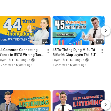
7:37
5:15
44 Common Connecting 
45 Từ Thông Dụng Miêu Tả 
Words in IELTS Writing Task 
Biểu Đồ Giúp Luyện Thi IELTS 
 ||Effective IELTS online 
Online Hiệu Quả
uyện Thi IELTS LangGo
Luyện Thi IELTS LangGo
practice
.7K views
•
6 years ago
3.3K views
•
5 years ago