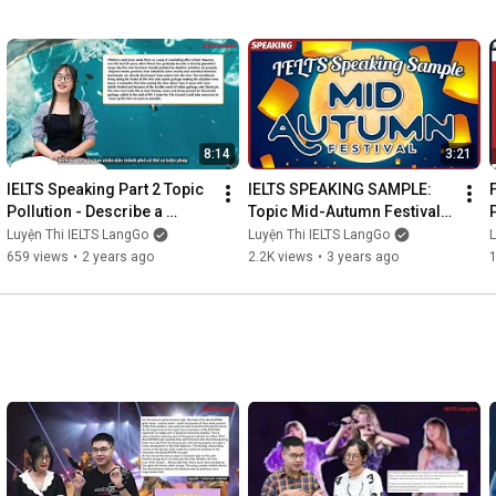
8:14
3:21
IELTS Speaking Part 2 Topic 
IELTS SPEAKING SAMPLE: 
Pollution - Describe a 
Topic Mid-Autumn Festival - 
P
polluted place - IELTS 
IELTS LangGo
Luyện Thi IELTS LangGo
Luyện Thi IELTS LangGo
L
LangGo
659 views
•
2 years ago
2.2K views
•
3 years ago