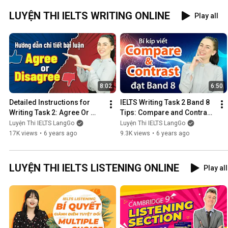
LUYỆN THI IELTS WRITING ONLINE
Play all
8:02
6:50
Detailed Instructions for 
IELTS Writing Task 2 Band 8 
Writing Task 2: Agree Or 
Tips: Compare and Contrast 
Disagree ||Effective IELTS 
||Effective IELTS online 
Luyện Thi IELTS LangGo
Luyện Thi IELTS LangGo
online test prepara...
practice
17K views
•
6 years ago
9.3K views
•
6 years ago
LUYỆN THI IELTS LISTENING ONLINE
Play all