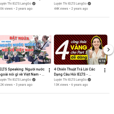
ngữ tư duy vào giảng dạy 
LangGo
uyện Thi IELTS LangGo
Luyện Thi IELTS LangGo
như thế nào?
306 views
•
2 years ago
44K views
•
2 years ago
5:57
6:16
IELTS Speaking: Người nước 
4 Chiến Thuật Trả Lời Các 
ngoài nói gì về Việt Nam - 
Dạng Câu Hỏi IELTS - 
IELTS LangGo
Speaking Part 1 || Luyện thi 
uyện Thi IELTS LangGo
Luyện Thi IELTS LangGo
IELTS Online Hiệu Quả
72K views
•
3 years ago
13K views
•
6 years ago