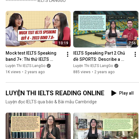
-------------------- IELTS LANGGO
10:19
7:56
Mock test IELTS Speaking 
IELTS Speaking Part 2 Chủ 
band 7+: Thi thử IELTS 
đề SPORTS: Describe a 
Speaking mới nhất - IELTS 
Sport which you like to 
Luyện Thi IELTS LangGo
Luyện Thi IELTS LangGo
LangGo
watch - IELTS LangGo
1K views
•
2 years ago
885 views
•
2 years ago
LUYỆN THI IELTS READING ONLINE
Play all
Luyện đọc IELTS qua báo & Bài mẫu Cambridge