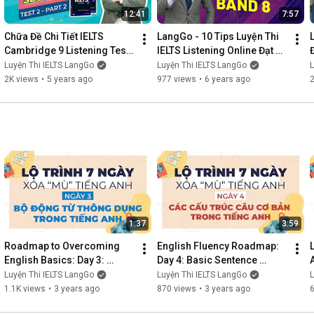
12:41
7:57
Chữa Đề Chi Tiết IELTS 
LangGo - 10 Tips Luyện Thi 
Cambridge 9 Listening Test 
IELTS Listening Online Đạt 
2 Section 2 || Luyện thi IELTS 
Band 8.0
Luyện Thi IELTS LangGo
Luyện Thi IELTS LangGo
L
Online hiệu quả
2K views
•
5 years ago
977 views
•
6 years ago
2
1:37
3:59
Roadmap to Overcoming 
English Fluency Roadmap: 
English Basics: Day 3: 
Day 4: Basic Sentence 
Common English Phrasal 
Structure in English - IELTS 
Luyện Thi IELTS LangGo
Luyện Thi IELTS LangGo
L
Verbs - IELTS LangGo
LangGo
1.1K views
•
3 years ago
870 views
•
3 years ago