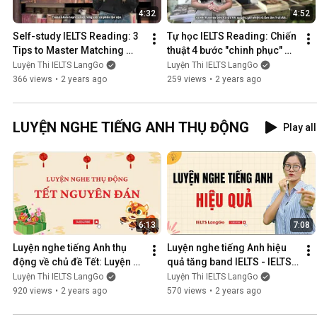
4:32
4:52
Self-study IELTS Reading: 3 
Tự học IELTS Reading: Chiến 
Tips to Master Matching 
thuật 4 bước "chinh phục" 
Headings - IELTS LangGo
câu hỏi MULTIPLE CHOICE - 
Luyện Thi IELTS LangGo
Luyện Thi IELTS LangGo
IELTS LangGo
366 views
•
2 years ago
259 views
•
2 years ago
LUYỆN NGHE TIẾNG ANH THỤ ĐỘNG
Play all
6:13
7:08
Luyện nghe tiếng Anh thụ 
Luyện nghe tiếng Anh hiệu 
động về chủ đề Tết: Luyện 
quả tăng band IELTS - IELTS 
nghe IELTS hiệu quả - IELTS 
LangGo
Luyện Thi IELTS LangGo
Luyện Thi IELTS LangGo
LangGo
920 views
•
2 years ago
570 views
•
2 years ago