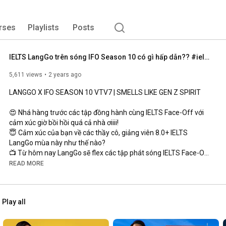
rses
Playlists
Posts
IELTS LangGo trên sóng IFO Season 10 có gì hấp dẫn?? #ieltslanggo #smellslikegenzspirit #ifo
5,611 views
2 years ago
LANGGO X IFO SEASON 10 VTV7 | SMELLS LIKE GEN Z SPIRIT

😍 Nhá hàng trước các tập đồng hành cùng IELTS Face-Off với 
cảm xúc giờ bồi hồi quá cả nhà ơiiii!

😇 Cảm xúc của bạn về các thầy cô, giảng viên 8.0+ IELTS 
LangGo mùa này như thế nào?

📺 Từ hôm nay LangGo sẽ flex các tập phát sóng IELTS Face-Off 
mùa 10 SIÊU COOL cùng các host nổi tiếng: Bino, Uy Lê, Thảo 
READ MORE
Tâm,… 

Nhờ nội dung giải đáp vấn đề mà ôn IELTS thường gặp phải, 
Play all
LangGo hi vọng sẽ truyền cảm hứng cho các bạn trẻ trên hành 
trình chinh phục chứng chỉ tiếng Anh quốc tế đó!!!
