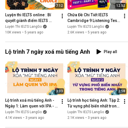
7:12
12:52
Luyện thi IELTS online : Bí 
Chữa Đề Chi Tiết IELTS 
quyết giành điểm IELTS 
Cambridge 9 Listening Test 
Listening band 6 +: Multiple 
1 Section 2|| Luyện thi IELTS 
Luyện Thi IELTS LangGo
Luyện Thi IELTS LangGo
Choice
Online hiệu quả
10K views
•
5 years ago
2.6K views
•
5 years ago
Lộ trình 7 ngày xoá mù tiếng Anh
Play all
3:03
2:58
Lộ trình xoá mù tiếng Anh - 
Lộ trình học tiếng Anh: Tập 2: 
Ngày 1: Làm quen với IPA - 
Từ vựng phổ biến nhất trong 
IELTS LangGo
tiếng Anh - IELTS LangGo
Luyện Thi IELTS LangGo
Luyện Thi IELTS LangGo
4.1K views
•
3 years ago
2.1K views
•
3 years ago