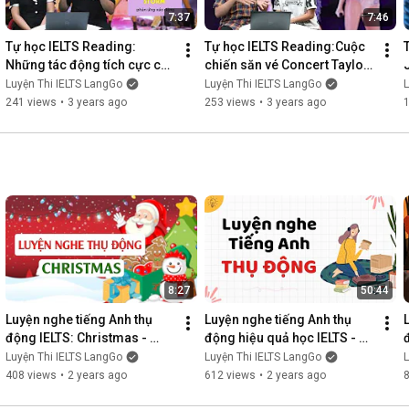
7:37
7:46
Tự học IELTS Reading: 
Tự học IELTS Reading:Cuộc 
Những tác động tích cực của 
chiến săn vé Concert Taylor 
BORN PINK World Tour 
Swift tại Singapore - IELTS 
Luyện Thi IELTS LangGo
Luyện Thi IELTS LangGo
L
Hanoi - IELTS LangGo
LangGo
241 views
•
3 years ago
253 views
•
3 years ago
8:27
50:44
Luyện nghe tiếng Anh thụ 
Luyện nghe tiếng Anh thụ 
động IELTS: Christmas - 
động hiệu quả học IELTS - 
Giáng sinh - IELTS LangGo
IELTS LangGo
Luyện Thi IELTS LangGo
Luyện Thi IELTS LangGo
L
408 views
•
2 years ago
612 views
•
2 years ago