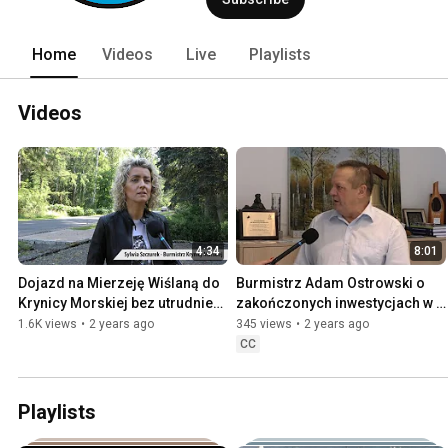
Home
Videos
Live
Playlists
Videos
4:34
8:01
Dojazd na Mierzeję Wiślaną do 
Burmistrz Adam Ostrowski o 
Krynicy Morskiej bez utrudnień 
zakończonych inwestycjach w 
pomimo remontu drogi 501
Krynicy Morskiej
1.6K views
•
2 years ago
345 views
•
2 years ago
CC
Playlists