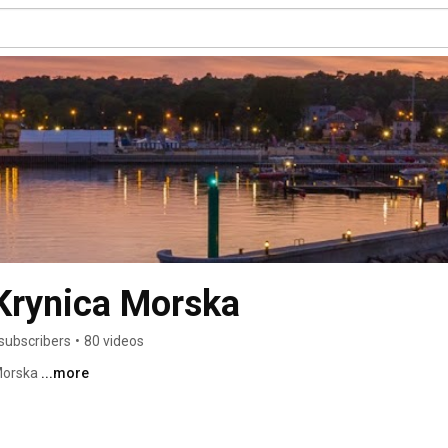
Krynica Morska
subscribers
•
80 videos
Morska 
...more