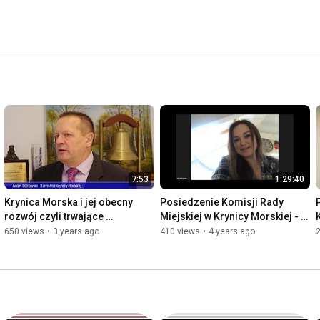
7:53
1:29:40
Krynica Morska i jej obecny 
Posiedzenie Komisji Rady 
rozwój czyli trwające 
Miejskiej w Krynicy Morskiej - 
inwestycje
5.01.2022 r.
650 views
•
3 years ago
410 views
•
4 years ago