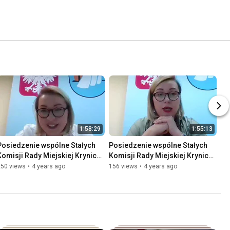
1:58:29
1:55:13
Posiedzenie wspólne Stałych 
Posiedzenie wspólne Stałych 
Komisji Rady Miejskiej Krynica 
Komisji Rady Miejskiej Krynica 
Morska - 14.12.2021 r.
Morska - 7.12.2021 r.
250 views
•
4 years ago
156 views
•
4 years ago