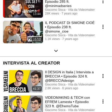
Episodio 285 ft.
@minimadseries
Giacomo Sisca - Vita da Videomaker
28K views
7 years ago
13:44
IL PODCAST DI SIMONE CIOÉ
• Episodio 238 ft.
@simone_cioe
Giacomo Sisca - Vita da Videomaker
1.1K views
7 years ago
10:52
INTERVISTA AL CREATOR
Il DESIGN in Italia | Intervista a
BRECCIA • Episodio 324 ft.
@BRECCIAdesign
Giacomo Sisca - Vita da Videomaker
2.8K views
6 years ago
41:37
VIDEOMAKING & TECH con
EFREM Lamesta • Episodio
323 ft. @EfremsTube
Giacomo Sisca - Vita da Videomaker