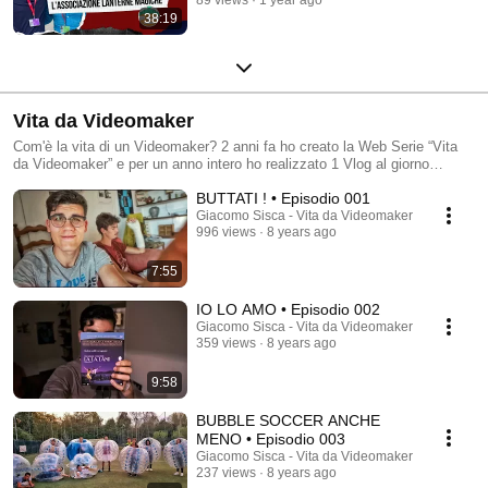
#Venezia81
38:19
Vita da Videomaker
Com'è la vita di un Videomaker? 2 anni fa ho creato la Web Serie “Vita
da Videomaker” e per un anno intero ho realizzato 1 Vlog al giorno
mostrando il dietro le quinte del mio lavoro. In questo modo ho imparato
BUTTATI ! • Episodio 001
a raccontare me stesso e le storie che mi circondano. Ma non mi
bastava più. Così ho iniziato la seconda stagione dando voce alle storie
Giacomo Sisca - Vita da Videomaker
996 views
8 years ago
degli altri. Siamo circondati da Influencer, Youtubers e Creators in
generale. Ma i loro contenuti come vengono realizzati? Ciò che si vede è
solo la punta dell’iceberg. Vi siete mai chiesti: cosa c’è aldilà della
7:55
videocamera? Io si! Ed è proprio con questa curiosità che vi porterò con
me alla scoperta del dietro le quinte di chi ha a che fare con i video e il
IO LO AMO • Episodio 002
web. Per contribuire a rendere questo progetto libero da pubblicità puoi
Giacomo Sisca - Vita da Videomaker
entrare a far parte anche tu della community dei finanziatori e produttori
359 views
8 years ago
della serie.
9:58
BUBBLE SOCCER ANCHE
MENO • Episodio 003
Giacomo Sisca - Vita da Videomaker
237 views
8 years ago