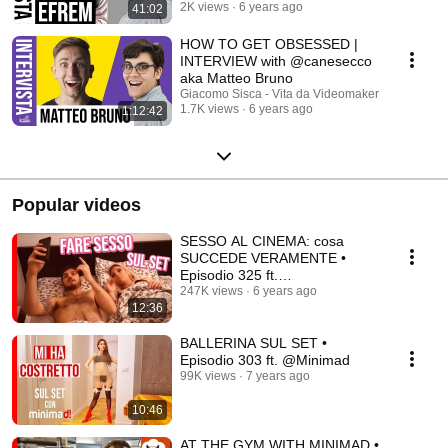
2K views
6 years ago
41:02
HOW TO GET OBSESSED |
INTERVIEW with @canesecco
aka Matteo Bruno
Giacomo Sisca - Vita da Videomaker
1.7K views
6 years ago
1:12:42
Popular videos
SESSO AL CINEMA: cosa
SUCCEDE VERAMENTE •
Episodio 325 ft.
@minimadseries
247K views
6 years ago
12:36
BALLERINA SUL SET •
Episodio 303 ft. @Minimad
99K views
7 years ago
10:46
AT THE GYM WITH MINIMAD •