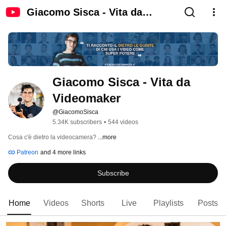
Giacomo Sisca - Vita da
Videomaker
Giacomo Sisca - Vita da 
Videomaker
@GiacomoSisca
5.34K subscribers
•
544 videos
Cosa c'è dietro la videocamera? 
...more
Patreon
and 4 more links
Subscribe
Home
Videos
Shorts
Live
Playlists
Posts