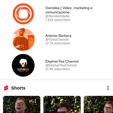
Ownidea | Video, marketing e
comunicazione
@OwnideaStudio
7.61K subscribers
Antonio Barbera
@iTonioChannel
12.7K subscribers
ElephanTea Channel
@ElephanTeaChannel
11.9K subscribers
Shorts