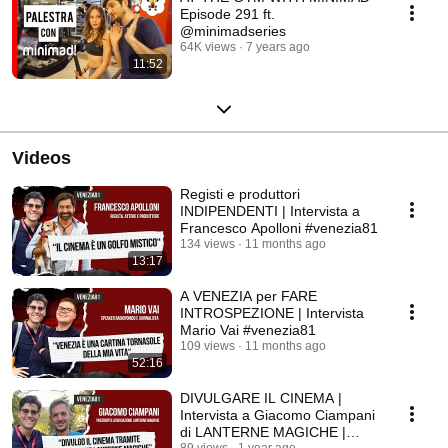
Episode 291 ft.
@minimadseries
64K views
7 years ago
11:52
Videos
Registi e produttori
INDIPENDENTI | Intervista a
Francesco Apolloni #venezia81
134 views
11 months ago
13:17
A VENEZIA per FARE
INTROSPEZIONE | Intervista
Mario Vai #venezia81
109 views
11 months ago
52:16
DIVULGARE IL CINEMA |
Intervista a Giacomo Ciampani
di LANTERNE MAGICHE |
89 views
1 year ago