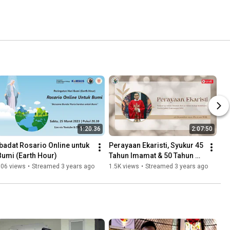
1:20:36
2:07:50
Ibadat Rosario Online untuk 
Perayaan Ekaristi, Syukur 45 
Bumi (Earth Hour)
Tahun Imamat & 50 Tahun 
hidup membiara Pastor 
506 views
•
Streamed 3 years ago
1.5K views
•
Streamed 3 years ago
Johny Luntungan MSC