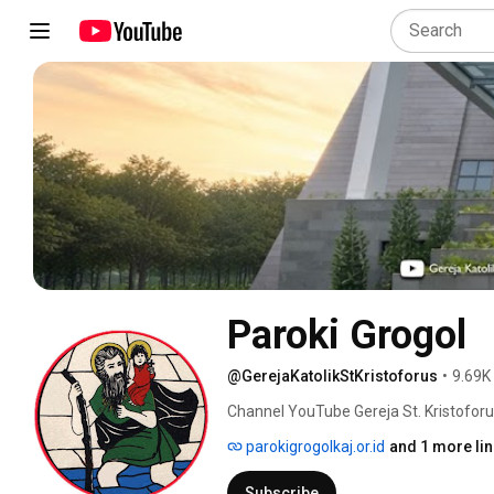
Paroki Grogol
@GerejaKatolikStKristoforus
•
9.69K
Channel YouTube Gereja St. Kristoforus
parokigrogolkaj.or.id
and 1 more lin
Subscribe