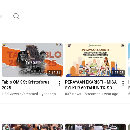
s
2:12:31
1:35:25
Tablo OMK St Kristoforus 
PERAYAAN EKARISTI - MISA 
2025
SYUKUR 60 TAHUN TK-SD 
BUNDA HATI KUDUS
1.8K views
•
Streamed 1 year ago
837 views
•
Streamed 1 year ago