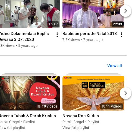
16:17
22:09
Video Dokumentasi Baptis 
Baptisan periode Natal 2018
Dewasa 3 Okt 2020
7.6K views
•
7 years ago
33K views
•
5 years ago
View all
10 videos
11 videos
Novena Tubuh & Darah Kristus
Novena Roh Kudus
aroki Grogol
•
Playlist
Paroki Grogol
•
Playlist
iew full playlist
View full playlist