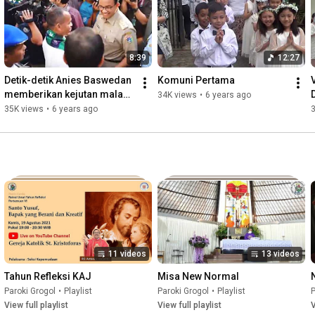
8:39
12:27
Detik-detik Anies Baswedan 
Komuni Pertama
memberikan kejutan malam 
34K views
•
6 years ago
Natal di Gereja 
35K views
•
6 years ago
St.Kristoforus
11 videos
13 videos
Tahun Refleksi KAJ
Misa New Normal
Paroki Grogol
•
Playlist
Paroki Grogol
•
Playlist
P
View full playlist
View full playlist
V