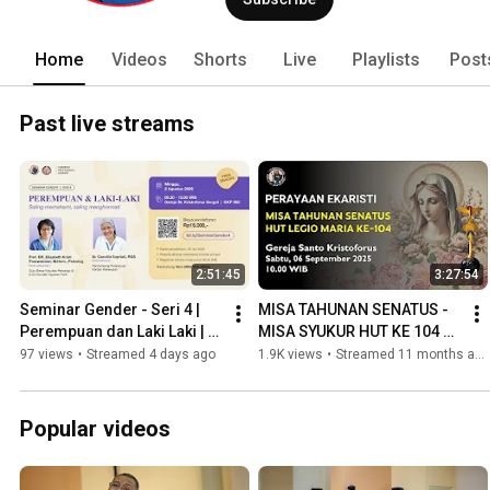
Home
Videos
Shorts
Live
Playlists
Post
Past live streams
2:51:45
3:27:54
Seminar Gender - Seri 4 | 
MISA TAHUNAN SENATUS - 
Perempuan dan Laki Laki | 
MISA SYUKUR HUT KE 104 
Subseksi Kesetaraan 
LEGIO MARIA
97 views
•
Streamed 4 days ago
1.9K views
•
Streamed 11 months ago
Gender Paroki Grogol
Popular videos