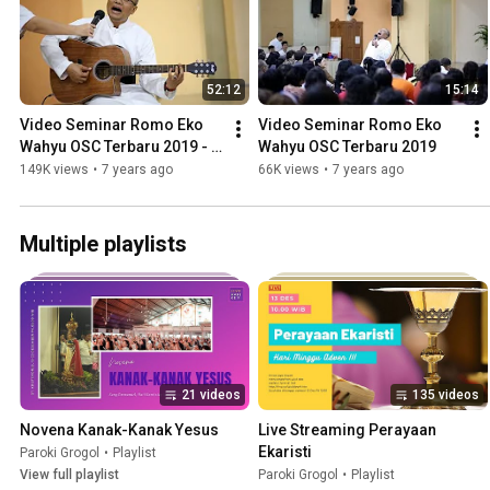
52:12
15:14
Video Seminar Romo Eko 
Video Seminar Romo Eko 
Wahyu OSC Terbaru 2019 - 
Wahyu OSC Terbaru 2019
bagian 2
149K views
•
7 years ago
66K views
•
7 years ago
Multiple playlists
21 videos
135 videos
Novena Kanak-Kanak Yesus
Live Streaming Perayaan 
Ekaristi
Paroki Grogol
•
Playlist
View full playlist
Paroki Grogol
•
Playlist