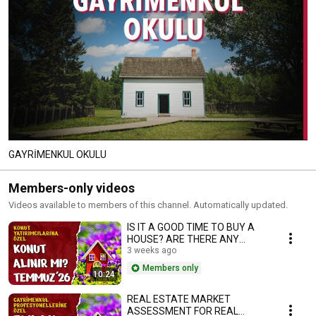
GAYRİMENKUL OKULU
Members-only videos
Videos available to members of this channel. Automatically updated.
IS IT A GOOD TIME TO BUY A
HOUSE? ARE THERE ANY
OPPORTUNITIES? 06/12/2026
3 weeks ago
Members only
10:24
REAL ESTATE MARKET
ASSESSMENT FOR REAL