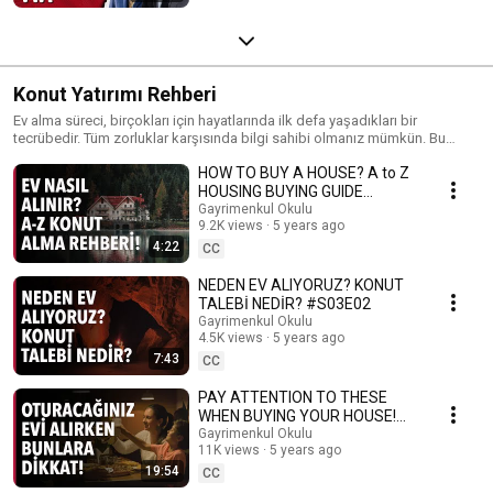
Konut Yatırımı Rehberi
Ev alma süreci, birçokları için hayatlarında ilk defa yaşadıkları bir
tecrübedir. Tüm zorluklar karşısında bilgi sahibi olmanız mümkün. Bu
video listesindeki her bir video ile ev almaya daha fazla yaklaşacaksınız.
HOW TO BUY A HOUSE? A to Z
Daha fazla bilgi sahibi olacak ve yatırımınızın karşılığını alabileceksiniz.
Şimdi listenin başından itibaren tüm videoları izlemeye başlayın. İyi
HOUSING BUYING GUIDE
seyirler. . 📚 A'dan Z'ye Konut Yatırımı Rehberi kitabını %20 indirimle
#S03E01
Gayrimenkul Okulu
alabilirsiniz. İndirim kodu: gmokulu https://igd.com.tr/urun/adan-zye-
9.2K views
5 years ago
konut-yatirimi-rehberi/
4:22
CC
NEDEN EV ALIYORUZ? KONUT
TALEBİ NEDİR? #S03E02
Gayrimenkul Okulu
4.5K views
5 years ago
7:43
CC
PAY ATTENTION TO THESE
WHEN BUYING YOUR HOUSE!
#S03E03
Gayrimenkul Okulu
11K views
5 years ago
19:54
CC