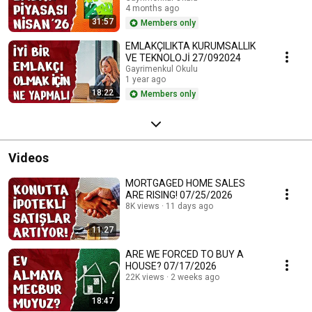
4 months ago
APRIL 2026 - 03/04/2026
31:57
Members only
EMLAKÇILIKTA KURUMSALLIK
VE TEKNOLOJİ 27/092024
Gayrimenkul Okulu
1 year ago
18:22
Members only
Videos
MORTGAGED HOME SALES
ARE RISING! 07/25/2026
8K views
11 days ago
11:27
ARE WE FORCED TO BUY A
HOUSE? 07/17/2026
22K views
2 weeks ago
18:47