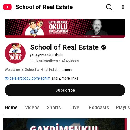
School of Real Estate
School of Real Estate
@GayrimenkulOkulu
111K subscribers
•
474 videos
Welcome to School of Real Estate. 
...more
celalerdogdu.com/egitim
and 2 more links
Subscribe
Home
Videos
Shorts
Live
Podcasts
Playli