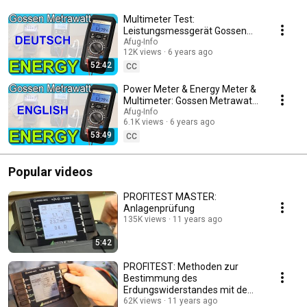
Multimeter Test:
Leistungsmessgerät Gossen
Metrawatt METRAHIT ENERGY |
Afug-Info
12K views
6 years ago
Praxis Test | Review
52:42
CC
Power Meter & Energy Meter &
Multimeter: Gossen Metrawatt
Metrahit Energy |
Afug-Info
6.1K views
6 years ago
Measurements & Review
53:49
CC
Popular videos
PROFITEST MASTER:
Anlagenprüfung
135K views
11 years ago
5:42
PROFITEST: Methoden zur
Bestimmung des
Erdungswiderstandes mit dem
PROFITEST MXTRA / MPRO
62K views
11 years ago