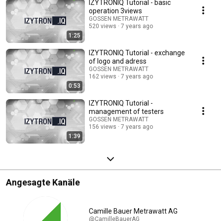
IZYTRONIQ Tutorial - basic
operation 3views
GOSSEN METRAWATT
520 views
7 years ago
1:25
IZYTRONIQ Tutorial - exchange
of logo and adress
GOSSEN METRAWATT
162 views
7 years ago
0:53
IZYTRONIQ Tutorial -
management of testers
GOSSEN METRAWATT
156 views
7 years ago
1:39
Angesagte Kanäle
Camille Bauer Metrawatt AG
@CamilleBauerAG