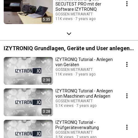
SECUTEST PRO mit der
Software IZYTRONIQ
GOSSEN METRAWATT
11K views
7 years ago
5:35
IZYTRONIQ Grundlagen, Geräte und User anlegen,
Datenimport
IZYTRONIQ Tutorial - Anlegen
von Geräten
GOSSEN METRAWATT
11K views
7 years ago
2:30
IZYTRONIQ Tutorial - Anlegen
von Maschinen und Anlagen
GOSSEN METRAWATT
5.1K views
7 years ago
3:28
IZYTRONIQ Tutorial -
Prüfgeräteverwaltung
GOSSEN METRAWATT
3.5K views
7 years ago