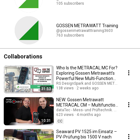
105 subscribers
GOSSEN METRAWATT Training
@gossenmetrawatttraining3603
763 subscribers
Collaborations
Who Is the METRACAL MC For?
Exploring Gossen Metrawatt’s
Powerful New Multi-Function
Calibrator
RS DesignSpark and GOSSEN METRAWATT
138 views
2 weeks ago
31:53
NEW: Gossen Metrawatt
METRACAL CM – Multifunction
Process Calibrators | dataTec
dataTec - Mess- und Prüftechnik. Die Experte
623 views
4 months ago
unboxed
10:31
CC
Seaward PV:1525 im Einsatz –
PV-Prüfung bis 1500 V nach