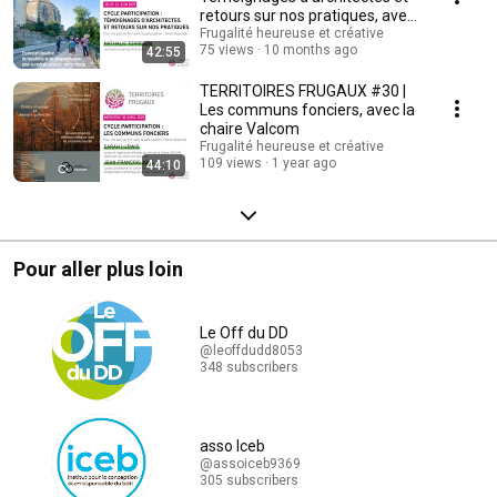
retours sur nos pratiques, avec
N. Torrejon
Frugalité heureuse et créative
75 views
10 months ago
42:55
TERRITOIRES FRUGAUX #30 |
Les communs fonciers, avec la
chaire Valcom
Frugalité heureuse et créative
109 views
1 year ago
44:10
Pour aller plus loin
Le Off du DD
@leoffdudd8053
348 subscribers
asso Iceb
@assoiceb9369
305 subscribers