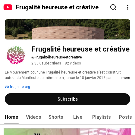
Frugalité heureuse et créative
Frugalité heureuse et créative
@Frugalitéheureuseetcréative
2.85K subscribers
•
82 videos
Le Mouvement pour une Frugalité heureuse et créative s’est construit 
autour du Manifeste du même nom, lancé le 18 janvier 2018 par 
...more
Dominique Gauzin-Müller (architecte-chercheure), Alain Bornarel 
frugalite.org
(ingénieur) et Philippe Madec (architecte et urbaniste) et reconnaissant « 
la lourde part des bâtisseurs » dans les désastres en cours. 
Subscribe
Home
Videos
Shorts
Live
Playlists
Posts