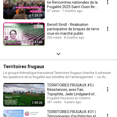
6e Rencontres nationales de la
Frugalité 2025 Saint-Ouen Île-
de-France
57 views
7 months ago
1:24:25
Benoît Sindt - Réalisation
participative de briques de terre
crue en marché public
200 views
8 months ago
47:46
Territoires frugaux
Le groupe thématique transversal Territoires frugaux cherche à adresser
les questions de la frugalité aux échelles de l’aménagement – ou du
‘ménagement’ – des territoires et des paysages.
TERRITOIRES FRUGAUX #5 |
Résistances, avec Fair,
Topophile, Jade Lindgaard et
FNE
Frugalité heureuse et créative
381 views
4 years ago
1:00:26
TERRITOIRES FRUGAUX #31 |
Témoignages d'architectes et