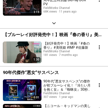
周年記念特別版 Blu-ray BOX
PV
FieldWorks Channel
68K views
11 years ago
3:15
【ブルーレイ好評発売中！】映画『春の香り』美咲
姫 佐藤新(IMP.)【夢を追い続けた18歳の少女が遺し
【好評発売中！】映画『#春の
た“生きる力”。】
香り』#美咲姫 #IMP #佐藤新
FieldWorks Channel
181 views
7 months ago
1:30
90年代傑作“悪女”サスペンス
90年代“悪女サスペンス”の傑作
が初ブルーレイ化！『冷たい月
を抱く女』＆『蜘蛛女』30秒ダ
ブルスポット
FieldWorks Channel
307 views
1 year ago
0:31
【ニコール・キッドマンの美し