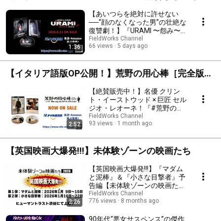
讐”サスペンスホラー！】『URAMI〜怨み〜』
【あいつらを絶対に許せない
──“顔のなくなった男”の壮絶な
復讐劇！】『URAMI 〜怨み〜』
オリジナル予告（2026.8.21ブ
FieldWorks Channel
66 views
5 days ago
1:36
ルーレイ発売！）
【イタリア語版OP公開！】荒野の用心棒［完全版］
Blu-rayコレクターズ・エディション
【絶賛販売中！】名優 クリン
ト・イーストウッド × 巨匠 セル
ジオ・レオーネ！『#荒野の用
心棒［完全版］Blu-rayコレクタ
FieldWorks Channel
93 views
1 month ago
2:52
ーズ・エディション』【イタリ
ア語版OPを公開！】
【英国映画大爆発!!!】未体験ゾーンの映画たち
【英国映画大爆発!!!】『マダム
と泥棒』＆『小さな目撃者』予
告編【未体験ゾーンの映画たち
2026 上映作品】
FieldWorks Channel
776 views
8 months ago
2:26
90年代“悪女サスペンス”の傑作