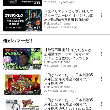
2K views
2 years ago
2:12
率21%超】
『エイリアン・コップ』HDリマ
スターブルーレイ オリジナル素
材／Re;Pic画質改善 映像比較
(5/15 ver.)
FieldWorks Channel
1.2K views
2 years ago
0:57
俺がハマーだ！
【放送不可能!?】ずんだもんが
超過激海外ドラマ「俺がハマー
だ！」に容赦ないツッコミを入
れる！
FieldWorks Channel
9.6K views
3 years ago
7:05
「俺がハマーだ！」日本上陸35
周年記念 ギガ爆全部盛りブルー
レイBOX PV
FieldWorks Channel
22K views
3 years ago
2:31
「俺がハマーだ！」日本上陸35
周年記念 ギガ爆全部盛りブルー
レイBOX SPOT 30s（2023.2.28