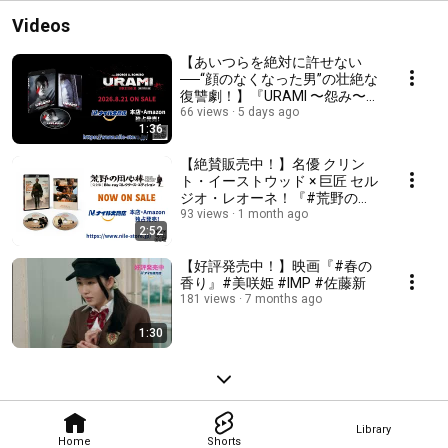
Videos
【あいつらを絶対に許せない
──“顔のなくなった男”の壮絶な
復讐劇！】『URAMI 〜怨み〜』
オリジナル予告（2026.8.21ブ
66 views
5 days ago
1:36
ルーレイ発売！）
【絶賛販売中！】名優 クリン
ト・イーストウッド × 巨匠 セル
ジオ・レオーネ！『#荒野の用
心棒［完全版］Blu-rayコレクタ
93 views
1 month ago
2:52
ーズ・エディション』【イタリ
ア語版OPを公開！】
【好評発売中！】映画『#春の
香り』#美咲姫 #IMP #佐藤新
181 views
7 months ago
1:30
Library
Home
Shorts