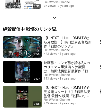
発売）
FieldWorks Channel
7K views
3 years ago
0:31
絶賛配信中 戦慄のリンク💻
【U-NEXT・Hulu・DMM TVな
ら見放題！】鶴田法男監督最新
作『戦慄のリンク』
FieldWorks Channel
443 views
3 years ago
0:56
映画界・マンガ界が誇る2人の
カリスマ＝黒沢清＆伊藤潤二
は、鶴田法男監督最新作『戦慄
のリンク』をどう観た!? トー
FieldWorks Channel
193 views
3 years ago
2:57
クショー3分間ダイジェスト
【U-NEXT・Hulu・DMM TVで
見放題スタート！】#鶴田法男
監督 最新作 映画『戦慄のリン
ク』
FieldWorks Channel
745 views
2 years ago
0:56