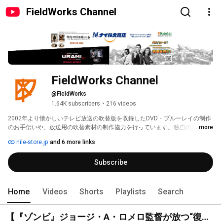
FieldWorks Channel
FieldWorks Channel
@FieldWorks
1.64K subscribers
•
216 videos
2002年より懐かしいテレビ放送の吹替版を収録したDVD・ブルーレイの制作
のお手伝いや、放送用の吹替素材の制作協力を行っています。独自の吹替探
...more
索ルートと一般の方から吹替音源の協力を得る方法により、失われた吹替版
nile-store.jp
and 6 more links
を多数復刻してきました。現在までに関わった吹替収録ソフト・放送用素材
は200作品近くになります。 
Subscribe
Home
Videos
Shorts
Playlists
Search
【『ゾンビ』ジョージ・A・ロメロ監督が放つ“復