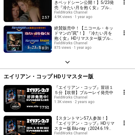
きベッドシーン公開！】5/23発
売『冷たい月を抱く女』ブルー
レイ本編映像
FieldWorks Channel
4.9K views
1 year ago
2:57
絶賛販売中！【ニコール・キッ
ドマンの“罠”！】『冷たい月を
抱く女』HDリマスター版ブルー
レイ 30秒スポット
FieldWorks Channel
875 views
1 year ago
0:31
エイリアン・コップ HDリマスター版
『エイリアン・コップ』冒頭１
５分【吹替】ブルーレイ発売中
FieldWorks Channel
1.3K views
2 years ago
17:52
【スタントマン57人参加！】
『エイリアン・コップ』HDリマ
スター版 Blu-ray（2024.6.19発
売）【地上波放送で驚異の視聴
FieldWorks Channel