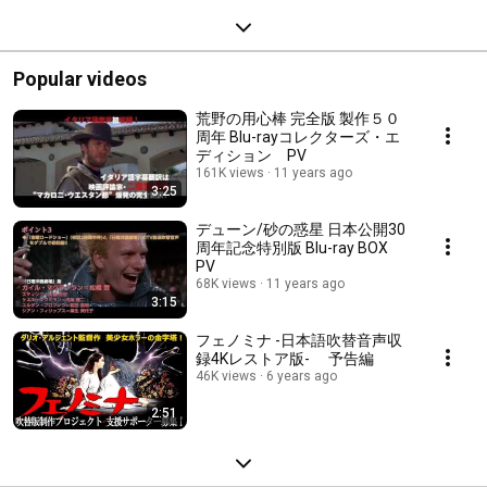
Popular videos
荒野の用心棒 完全版 製作５０
周年 Blu-rayコレクターズ・エ
ディション PV
161K views
11 years ago
3:25
デューン/砂の惑星 日本公開30
周年記念特別版 Blu-ray BOX
PV
68K views
11 years ago
3:15
フェノミナ -日本語吹替音声収
録4Kレストア版- 予告編
46K views
6 years ago
2:51