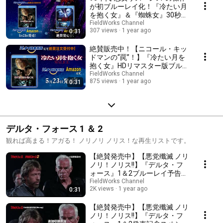
が初ブルーレイ化！『冷たい月
を抱く女』＆『蜘蛛女』30秒ダ
ブルスポット
FieldWorks Channel
307 views
1 year ago
0:31
絶賛販売中！【ニコール・キッ
ドマンの“罠”！】『冷たい月を
抱く女』HDリマスター版ブルー
レイ 30秒スポット
FieldWorks Channel
875 views
1 year ago
0:31
デルタ・フォース 1 ＆ 2
観れば高まる！アガる！ ノリノリ ノリス！な再生リストです。
【絶賛発売中】【悪党殲滅 ノリ
ノリ！ノリス!!】『デルタ・フ
ォース』1＆2ブルーレイ予告
（30s）
FieldWorks Channel
2K views
1 year ago
0:31
【絶賛発売中】【悪党殲滅 ノリ
ノリ！ノリス!!】『デルタ・フ