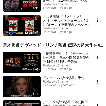
ォース』1＆2発売記念スペシャ
ルPV
FieldWorks Channel
17K views
1 year ago
2:33
【悪党殲滅 ノリノリ！ノリ
ス!!】『デルタ・フォース』1＆
2ブルーレイ発売記念スペシャ
ルPV
FieldWorks Channel
22K views
1 year ago
2:40
鬼才監督デヴィッド・リンチ監督 伝説の超大作を4K
UHDで！DUNE デューン 砂の惑星 絶賛発売中！
【絶賛販売中！】『デューン／
砂の惑星 日本公開40周年記念
4K UHD 特別版』予告編
FieldWorks Channel
310 views
1 year ago
1:05
『デューン/ 砂の惑星』予告
FieldWorks Channel
2.2K views
2 years ago
3:11
デューン/砂の惑星 日本公開30