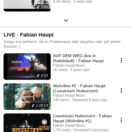
5.1K views
2 years ago
2:21
LIVE - Fabian Haupt
Songs live performt, ob im Probenraum oder draußen oder auf einem
Konzert ;)
AUF DEM WEG (live in
Rudolstadt) - Fabian Haupt
Fabian Haupt Music
1K views
4 years ago
4:53
Wohnline #2 - Fabian Haupt
(Livestream Hutkonzert)
Fabian Haupt Music
745 views
Streamed 6 years ago
1:29:13
Livestream Hutkonzert - Fabian
Haupt (Wohnline #1)
Fabian Haupt Music
1.7K views
Streamed 6 years ago