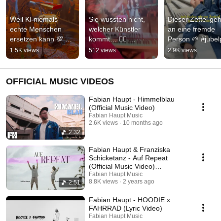
Weil KI niemals 
Sie wussten nicht, 
Dieser Zettel geht
echte Menschen 
welcher Künstler 
an eine fremde 
ersetzen kann 💯 
kommt… 😮‍💨 
Person 🌱 #jubelp
#livemusik 
#festival  
#fabianhaupt 
1.5K views
512 views
2.9K views
#musikentdecken 
#überraschung 
#gutenachrichte
#konzert
#livemusik
OFFICIAL MUSIC VIDEOS
Fabian Haupt - Himmelblau
(Official Music Video)
Fabian Haupt Music
2.6K views
10 months ago
2:32
Fabian Haupt & Franziska
Schicketanz - Auf Repeat
(Official Music Video)
|@franziskaschicketanz
Fabian Haupt Music
8.8K views
2 years ago
2:51
Fabian Haupt - HOODIE x
FAHRRAD (Lyric Video)
Fabian Haupt Music