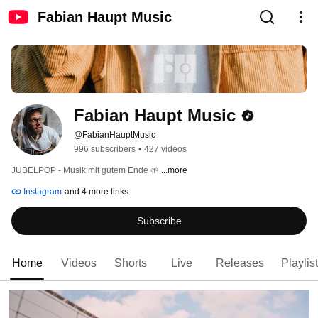
Fabian Haupt Music
Fabian Haupt Music
@FabianHauptMusic
996 subscribers
•
427 videos
JUBELPOP - Musik mit gutem Ende 🌱 
...more
Instagram
and 4 more links
Subscribe
Home
Videos
Shorts
Live
Releases
Playlis