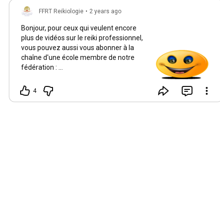
FFRT Reikiologie
•
2 years ago
Bonjour, pour ceux qui veulent encore
plus de vidéos sur le reiki professionnel,
vous pouvez aussi vous abonner à la
chaîne d'une école membre de notre
fédération :
https://www.youtube.com/@InstitutReik...
. Des vidéos et des podcasts sont
4
programmés dans les mois à venir. Mais
ne nous oubliez pas non plus ! Nous
restons fidèles au poste sur notre
chaîne.