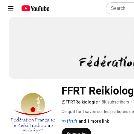
FFRT Reikiolog
@FFRTReikiologie
•
8K subscribers
•
Ce qu'il faut savoir sur les pratiques de
conventionnel (non médical). Cette cha
ffrt.fr
and 1 more link
l'esprit, le corps et l'énergétique. Elles
méditation par le toucher (démarche sci
Subscribe