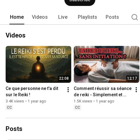
Home
Videos
Live
Playlists
Posts
Videos
22:08
12:17
Ce que personne ne t'a dit 
Comment réussir sa séance 
sur le Reiki !
de reiki - Simplement et 
sans initiation
3.4K views
•
1 year ago
1.5K views
•
1 year ago
CC
CC
Posts