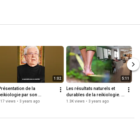
1:02
5:11
Présentation de la 
Les résultats naturels et 
reikiologie par son 
durables de la reikiologie. 
fondateur Christian 
Comment ça marche ?
717 views
•
3 years ago
1.3K views
•
3 years ago
MORTIER