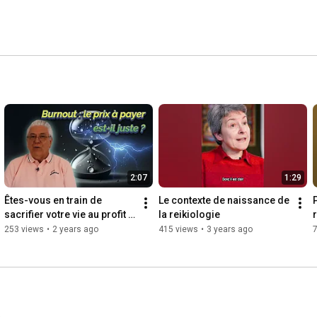
2:07
1:29
Êtes-vous en train de 
Le contexte de naissance de 
sacrifier votre vie au profit 
la reikiologie
de votre travail, quitte à finir 
253 views
•
2 years ago
415 views
•
3 years ago
en burnout ?