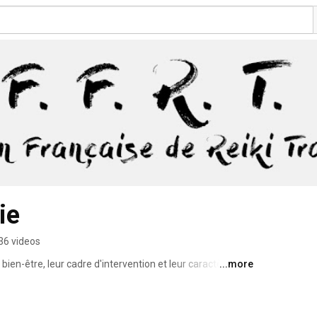
ie
36 videos
 bien-être, leur cadre d'intervention et leur caractère non 
...more
îne parle uniquement des pratiques globales, unissant 
 sont basées sur l'union de la relaxation et de la 
entifique vérifiée). 