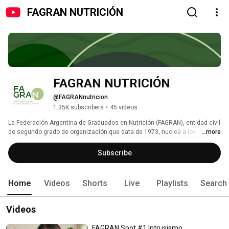
FAGRAN NUTRICIÓN
FAGRAN NUTRICIÓN
@FAGRANnutricion
1.35K subscribers
•
45 videos
La Federación Argentina de Graduados en Nutrición (FAGRAN), entidad civil 
de segundo grado de organización que data de 1973, nuclea a los 
...more
Colegios y Asociaciones de Graduados en Nutrición de la República 
Argentina; siendo su zona de actuación estatutariamente todo el territorio 
Subscribe
del país. 
Home
Videos
Shorts
Live
Playlists
Search
Videos
FAGRAN Spot #1 Intrusismo