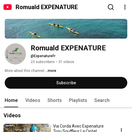
Romuald EXPENATURE
Romuald EXPENATURE
@ExpenatureFr
23 subscribers
•
31 videos
More about this channel
...more
Subscribe
Home
Videos
Shorts
Playlists
Search
Videos
Via Corda Avec Expenature
Trou Souffleur La Ciotat