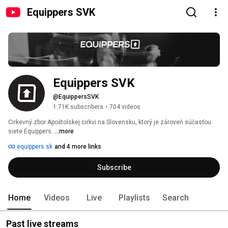
Equippers SVK
Equippers SVK
@EquippersSVK
1.71K subscribers
•
704 videos
Cirkevný zbor Apoštolskej cirkvi na Slovensku, ktorý je zároveň súčasťou 
siete Equippers. 
...more
equippers.sk
and 4 more links
Subscribe
Home
Videos
Live
Playlists
Search
Past live streams