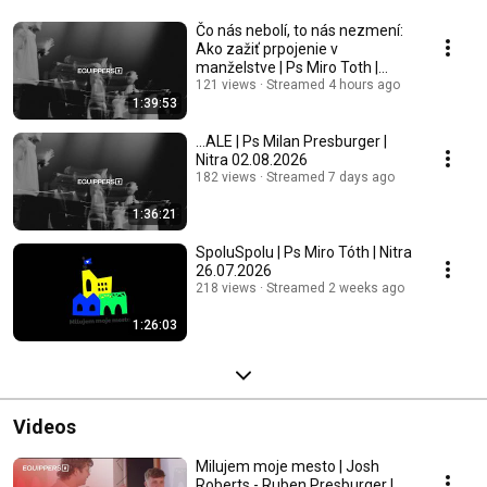
Čo nás nebolí, to nás nezmení:
Ako zažiť prpojenie v
manželstve | Ps Miro Toth |
Nitra 09.08.2026
121 views
Streamed 4 hours ago
1:39:53
...ALE | Ps Milan Presburger |
Nitra 02.08.2026
182 views
Streamed 7 days ago
1:36:21
SpoluSpolu | Ps Miro Tóth | Nitra
26.07.2026
218 views
Streamed 2 weeks ago
1:26:03
Videos
Milujem moje mesto | Josh
Roberts - Ruben Presburger |