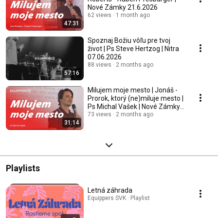
Nové Zámky 21.6.2026
62 views
1 month ago
47:31
Spoznaj Božiu vôľu pre tvoj
život | Ps Steve Hertzog | Nitra
07.06.2026
88 views
2 months ago
57:16
Milujem moje mesto | Jonáš -
Prorok, ktorý (ne)miluje mesto |
Ps Michal Vašek | Nové Zámky
7.6.2026
73 views
2 months ago
31:14
Playlists
Letná záhrada
Equippers SVK · Playlist