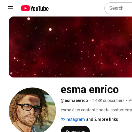
esma enrico
@esmaenrico
•
1.48K subscribers
•
9
esma è un cantante poeta costantement
natura, con lo spirito, con l'esperienza
Instagram
and 2 more links
suo lavoro e di ciò che evoca come art
e continuamente basato su ciò che in d
Subscribe