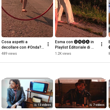
Cosa aspetti a 
Esma con 🅞🅝🅓🅐 in 
decollare con #Onda? 
Playlist Editoriale di 
#canzone #virale
Spotify 💣
489 views
1.2K views
#canzone#viral
13 videos
7 videos