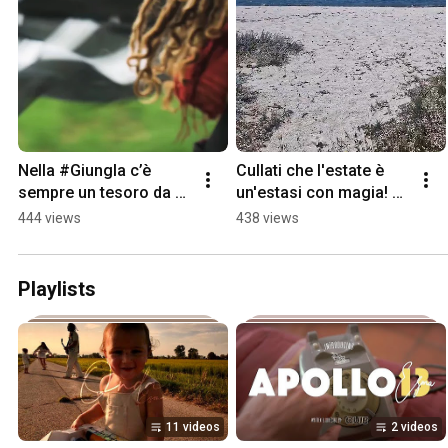
Nella #Giungla c’è 
Cullati che l'estate è 
sempre un tesoro da 
un'estasi con magia! 
trovare e quel tesoro 
#Onda di #esma è la 
444 views
438 views
sei tu! 💎🏴‍☠️ #canzone 
#canzone #virale 
#viral #shorts
@wattmusik
Playlists
11 videos
2 videos