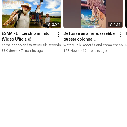
2:57
1:11
ESMA - Un cerchio infinito 
Se fosse un anime, avrebbe 
(Video Ufficiale)
questa colonna 
sonora.Scopri “Petali e 
esma enrico and Watt Musik Records
Watt Musik Records and esma enrico
Diamanti” di 𝓔𝓼𝓶𝓪. 🎶 
88K views
•
7 months ago
128 views
•
10 months ago
#anime