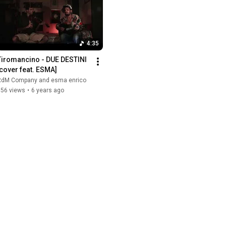
4:35
Tiromancino - DUE DESTINI 
[cover feat. ESMA]
RdM Company and esma enrico
156 views
•
6 years ago