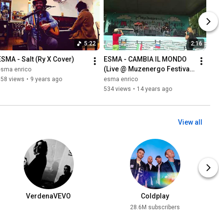
5:22
2:16
ESMA - Salt (Ry X Cover)
ESMA - CAMBIA IL MONDO 
(Live @ Muzenergo Festival 
esma enrico
- Moscow - Russia)
758 views
•
9 years ago
esma enrico
534 views
•
14 years ago
View all
VerdenaVEVO
Coldplay
28.6M subscribers