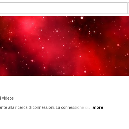
4 videos
e alla ricerca di connessioni. La connessione con la 
...more
 umana: l'espressione e la vulnerabilità sono al centro del 
ista. Il suo lavoro è sfaccettato, profondamente emotivo 
efinitiva significa essere umani, nella sua vasta gamma 