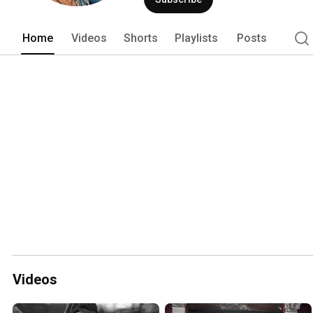
di esperienze somatiche ed emotive. es
mettendo il cuore in primo piano. 
Home
Videos
Shorts
Playlists
Posts
Videos