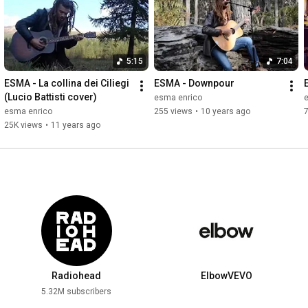
5:15
7:04
ESMA - La collina dei Ciliegi 
ESMA - Downpour
(Lucio Battisti cover)
esma enrico
esma enrico
255 views
•
10 years ago
25K views
•
11 years ago
Radiohead
ElbowVEVO
5.32M subscribers