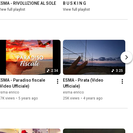
ESMA - RIVOLUZIONE AL SOLE
B U S K I N G
iew full playlist
View full playlist
2:34
3:25
ESMA - Paradiso fiscale 
ESMA - Pirata (Video 
(Video Ufficiale)
Ufficiale)
esma enrico
esma enrico
17K views
•
5 years ago
25K views
•
4 years ago