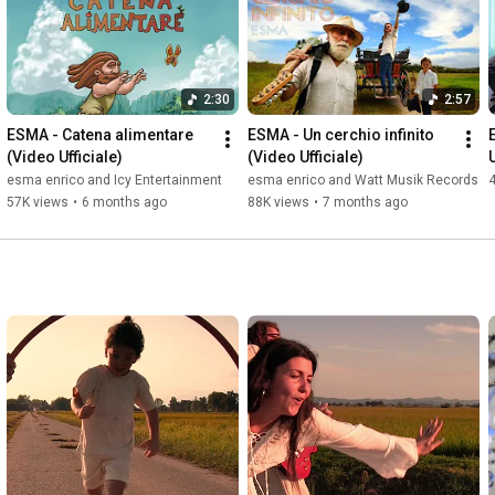
Video: Ronf Animation

Label & Publishing: Watt Musik
2:30
2:57
ESMA - Catena alimentare 
ESMA - Un cerchio infinito 
(Video Ufficiale)
(Video Ufficiale)
U
esma enrico and Icy Entertainment
esma enrico and Watt Musik Records
57K views
•
6 months ago
88K views
•
7 months ago