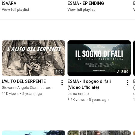
ISVARA
ESMA - EP ENDING
View full playlist
View full playlist
V
6:02
2:50
L'ALITO DEL SERPENTE
ESMA - Il sogno di fali 
(Video Ufficiale)
Giovanni Angelo Cianti autore
11K views
•
5 years ago
esma enrico
8.6K views
•
5 years ago