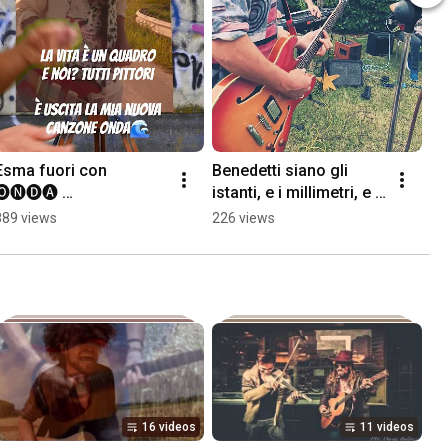
Esma fuori con 
Benedetti siano gli 
🅞🅝🅓🅐 
istanti, e i millimetri, e 
#canzone#viral
le ombre delle piccole 
889 views
226 views
cose. #lecosebelle 
#livemusic
16 videos
11 videos