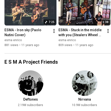
7:25
6:38
ESMA - Iron sky (Paolo 
ESMA - Stuck in the middle 
Nutini Cover)
with you (Stealers Wheel 
Cover)
esma enrico
esma enrico
881 views
•
11 years ago
809 views
•
11 years ago
E S M A Project Friends
Deftones
Nirvana
2.19M subscribers
10.9M subscribers