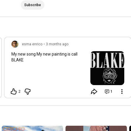
Subscribe
esma enrico
•
3 months ago
My new song My new painting is call
BLAKE
2
1