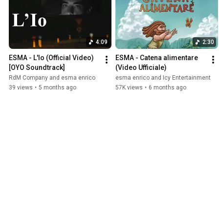
4:09
2:30
ESMA - L'Io (Official Video) 
ESMA - Catena alimentare 
[OYO Soundtrack]
(Video Ufficiale)
RdM Company and esma enrico
esma enrico and Icy Entertainment
39 views
•
5 months ago
57K views
•
6 months ago