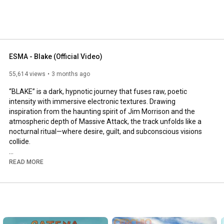
ma si impegna in tutte le forme di espressione artistica 
ESMA - Blake (Official Video)
55,614 views
3 months ago
“BLAKE” is a dark, hypnotic journey that fuses raw, poetic 
intensity with immersive electronic textures. Drawing 
inspiration from the haunting spirit of Jim Morrison and the 
atmospheric depth of Massive Attack, the track unfolds like a 
nocturnal ritual—where desire, guilt, and subconscious visions 
collide.

Driven by pulsating beats and shadowy melodies, “BLAKE” 
READ MORE
explores the fragile boundary between love and obsession, life 
and decay. Its lyrics evoke a surreal inner world populated by 
ghosts, repetitions, and emotional echoes, pulling the listener 
into a cinematic and deeply introspective experience. A song 
that lingers, haunts, and breathes in the dark.
