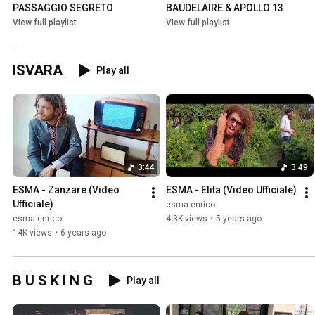
PASSAGGIO SEGRETO
BAUDELAIRE & APOLLO 13
View full playlist
View full playlist
ISVARA
Play all
3:44
3:49
ESMA - Zanzare (Video 
ESMA - Elita (Video Ufficiale)
Ufficiale)
esma enrico
esma enrico
4.3K views
•
5 years ago
14K views
•
6 years ago
B U S K I N G
Play all