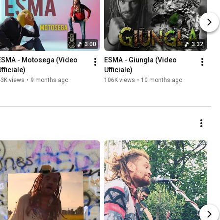
3:00
3:32
ESMA - Motosega (Video 
ESMA - Giungla (Video 
fficiale)
Ufficiale)
43K views
•
9 months ago
106K views
•
10 months ago