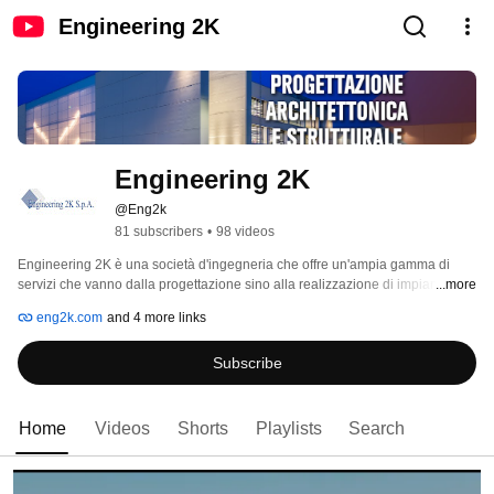
Engineering 2K
Engineering 2K
@Eng2k
81 subscribers
•
98 videos
Engineering 2K è una società d'ingegneria che offre un'ampia gamma di 
servizi che vanno dalla progettazione sino alla realizzazione di impianti 
...more
"chiavi in mano" in diversi settori con particolare attenzione al settore 
eng2k.com
and 4 more links
logistico. 
Subscribe
Home
Videos
Shorts
Playlists
Search