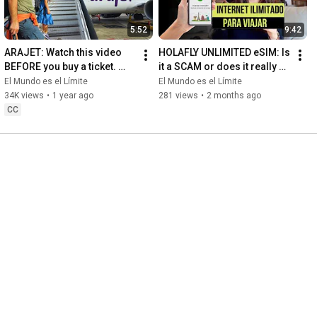
5:52
9:42
ARAJET: Watch this video 
HOLAFLY UNLIMITED eSIM: Is 
BEFORE you buy a ticket. 
it a SCAM or does it really 
What no one tells you.
work?
El Mundo es el Límite
El Mundo es el Límite
34K views
•
1 year ago
281 views
•
2 months ago
CC