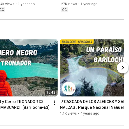
What no one tells you.
SUCCESSFUL ascent 💥👌.
34K views
•
1 year ago
27K views
•
1 year ago
CC
CC
15:42
y Cerro TRONADOR 💥 
📍CASCADA DE LOS ALERCES Y SALTO
 MASCARDI. [Bariloche-E3]
NALCAS . Parque Nacional Nahuel Hua
[Bariloche-E4]
1.1K views
•
4 years ago