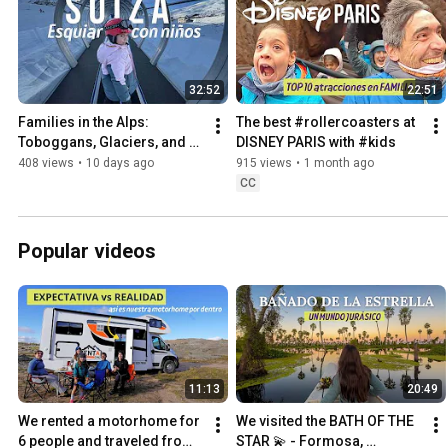
32:52
22:51
Families in the Alps: 
The best #rollercoasters at 
Toboggans, Glaciers, and 
DISNEY PARIS with #kids
the Scariest Peak Walk
408 views
•
10 days ago
915 views
•
1 month ago
CC
Popular videos
11:13
20:49
We rented a motorhome for 
We visited the BATH OF THE 
6 people and traveled from 
STAR 💫 - Formosa, 