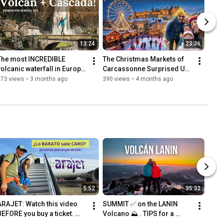
13:24
23:36
The most INCREDIBLE 
The Christmas Markets of 
volcanic waterfall in Europe 
Carcassonne Surprised Us 
(hidden in France!)
Like This
573 views
•
3 months ago
390 views
•
4 months ago
5:52
35:32
ARAJET: Watch this video 
SUMMIT ✅ on the LANIN 
BEFORE you buy a ticket. 
Volcano ⛰️ . TIPS for a 