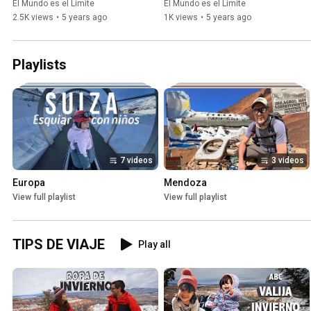
Moreno Argentina
El Mundo es el Límite
El Mundo es el Límite
2.5K views
•
5 years ago
1K views
•
5 years ago
Playlists
7 videos
3 videos
Europa
Mendoza
View full playlist
View full playlist
TIPS DE VIAJE
Play all