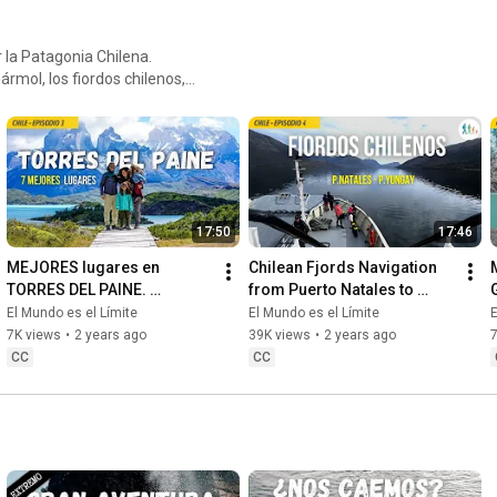
 la Patagonia Chilena.
rmol, los fiordos chilenos,
sitas saber para organizar tu
17:50
17:46
MEJORES lugares en 
Chilean Fjords Navigation 
TORRES DEL PAINE. 
from Puerto Natales to 
MIRADORES y CIRCUITOS 
Puerto Yungay on the 
El Mundo es el Límite
El Mundo es el Límite
E
IMPERDIBLES.
Carretera Austral
7K views
•
2 years ago
39K views
•
2 years ago
7
CC
CC