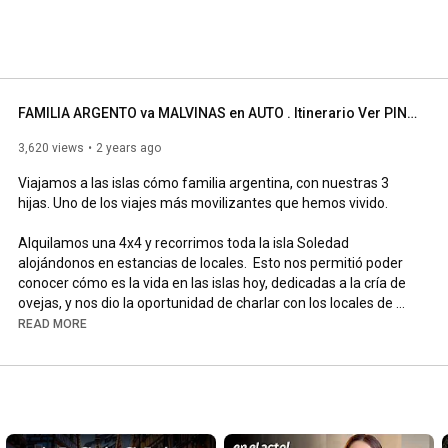
FAMILIA ARGENTO va MALVINAS en AUTO . Itinerario Ver PINGÜINOS REY, playas y dormir en Estancias
3,620 views
2 years ago
Viajamos a las islas cómo familia argentina, con nuestras 3 
hijas. Uno de los viajes más movilizantes que hemos vivido. 

Alquilamos una 4x4 y recorrimos toda la isla Soledad 
alojándonos en estancias de locales.  Esto nos permitió poder 
conocer cómo es la vida en las islas hoy, dedicadas a la cría de 
ovejas, y nos dio la oportunidad de charlar con los locales de 
manera intima sobre cuestiones difíciles cómo fue la guerra. 

READ MORE
Recorrimos los campos de batalla, Goose Green, y el 
cementerio Argentino de Darwin. Resultó desgarrador pisar el 
mismo suelo donde nuestros héroes dejaron la vida.  Muchos 
de ellos con pocos años de diferencia con nuestra hija mayor. 
