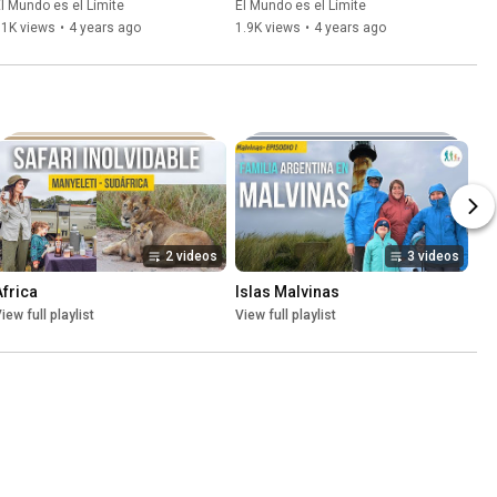
Buenos Aires.
Balcarce. Parte 2.
l Mundo es el Límite
El Mundo es el Límite
11K views
•
4 years ago
1.9K views
•
4 years ago
2 videos
3 videos
Africa
Islas Malvinas
iew full playlist
View full playlist