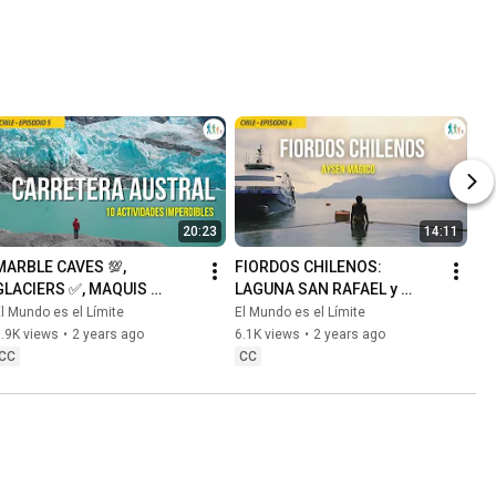
20:23
14:11
MARBLE CAVES 💯, 
FIORDOS CHILENOS: 
GLACIERS ✅, MAQUIS 
LAGUNA SAN RAFAEL y 
WATERFALL ✅ and BEACHES 
Termas Encenada Perez. 
l Mundo es el Límite
El Mundo es el Límite
✅.
Parque AYQUEN.
.9K views
•
2 years ago
6.1K views
•
2 years ago
CC
CC