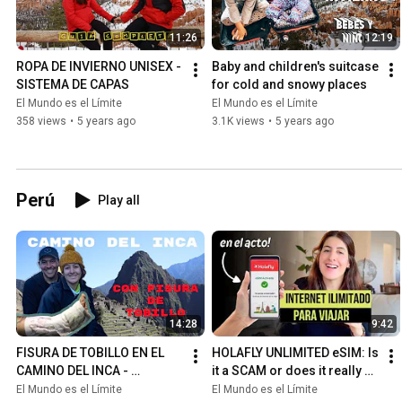
11:26
12:19
ROPA DE INVIERNO UNISEX - 
Baby and children's suitcase 
SISTEMA DE CAPAS
for cold and snowy places
El Mundo es el Límite
El Mundo es el Límite
358 views
•
5 years ago
3.1K views
•
5 years ago
Perú
Play all
14:28
9:42
FISURA DE TOBILLO EN EL 
HOLAFLY UNLIMITED eSIM: Is 
CAMINO DEL INCA - 
it a SCAM or does it really 
MACHUPICHU
work?
El Mundo es el Límite
El Mundo es el Límite