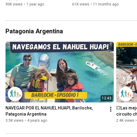
Buenos Aires to Córdoba.
Argentina
90K views
•
1 year ago
61K views
•
11 months ago
Patagonia Argentina
12:43
NAVEGAR POR EL NAHUEL HUAPI, Bariloche, 
💥Las mej
Patagonia Argentina
circuito c
más!
3.5K views
•
4 years ago
2.4K views
•