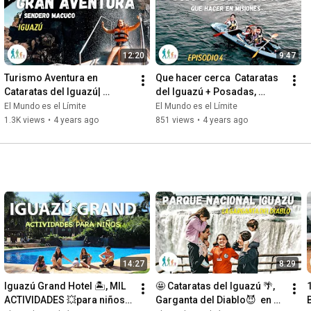
12:20
9:47
Turismo Aventura en 
Que hacer cerca  Cataratas 
Cataratas del Iguazú| 
del Iguazú + Posadas, 
Misiones | Episodio 3 [4K]
Misiones
El Mundo es el Límite
El Mundo es el Límite
1.3K views
•
4 years ago
851 views
•
4 years ago
14:27
8:29
Iguazú Grand Hotel 🏝️, MIL 
🤩 Cataratas del Iguazú 🌴, 
ACTIVIDADES 💥para niños 
Garganta del Diablo😈  en 