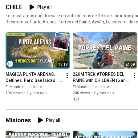
CHILE
Play all
Te mostramos nuestro viaje en auto de más de 10 mil kilómetros por
Recorrimos: Punta Arenas, Torres del Paine, Aysén, La catedral de má
Laguna San Rafael, entre muchas otras cosas más. Todo lo que nece
viaje a la Patagonia Chilena en familia, en auto.
18:18
24:59
MAGICA PUNTA ARENAS. 
22KM TREK #TORRES DEL 
Delfines. Faro San Isidro. . 
PAINE with CHILDREN (6 and 
ZONA FRANCA y TOP tours.
3 years old). #PUMAS. Tips 
El Mundo es el Límite
El Mundo es el Límite
for spotting PUMAS on...
10K views
•
2 years ago
20K views
•
2 years ago
CC
Misiones
Play all