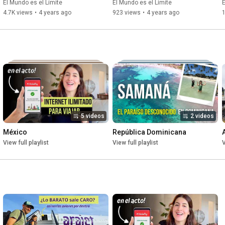
👧🏻🧒🏼👶🏻, Cataratas, 
Pandemia
El Mundo es el Límite
El Mundo es el Límite
E
lado Argentino
4.7K views
•
4 years ago
923 views
•
4 years ago
5 videos
2 videos
México
República Dominicana
View full playlist
View full playlist
V