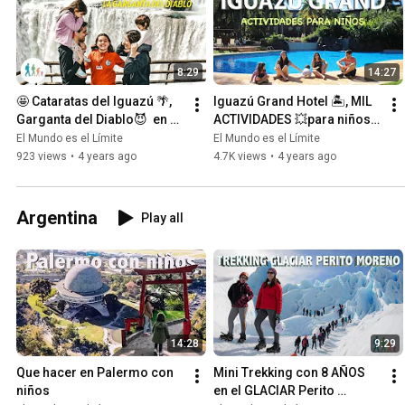
8:29
14:27
🤩 Cataratas del Iguazú 🌴, 
Iguazú Grand Hotel 🏝️, MIL 
Garganta del Diablo😈  en 
ACTIVIDADES 💥para niños 
Pandemia
👧🏻🧒🏼👶🏻, Cataratas, 
El Mundo es el Límite
El Mundo es el Límite
lado Argentino
923 views
•
4 years ago
4.7K views
•
4 years ago
Argentina
Play all
14:28
9:29
Que hacer en Palermo con 
Mini Trekking con 8 AÑOS 
niños
en el GLACIAR Perito 