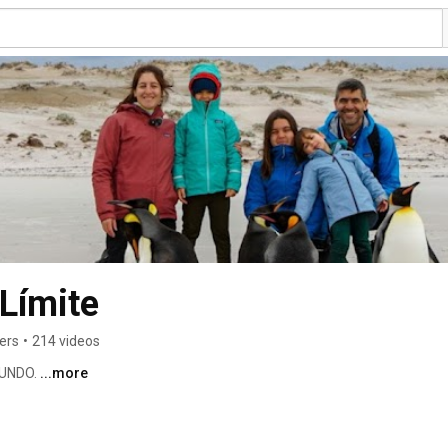
 Límite
ers
•
214 videos
UNDO. 
...more