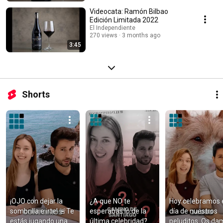
Videocata: Ramón Bilbao
Edición Limitada 2022
El Independiente
270 views
3 months ago
3:45
Shorts
¡OJO con dejar la 
¿A que NO te 
Hoy celebramos e
sombrilla e irte! 🚨Te 
esperabas lo de la 
día de nuestros 
estás jugando una 
última celebridad? 
peluditos. Os da