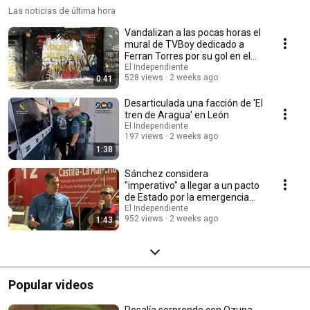
Las noticias de última hora
Vandalizan a las pocas horas el
mural de TVBoy dedicado a
Ferran Torres por su gol en el
Mundial
El Independiente
528 views
2 weeks ago
0:41
Desarticulada una facción de 'El
tren de Aragua' en León
El Independiente
197 views
2 weeks ago
1:38
Sánchez considera
"imperativo" a llegar a un pacto
de Estado por la emergencia
climática
El Independiente
952 views
2 weeks ago
1:43
Popular videos