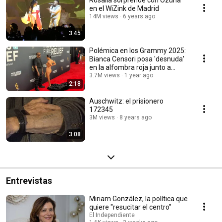
Rosalía sorprende con Ozuna
en el WiZink de Madrid
14M views
6 years ago
3:45
Polémica en los Grammy 2025:
Bianca Censori posa 'desnuda'
en la alfombra roja junto a
Kanye West
3.7M views
1 year ago
2:18
Auschwitz: el prisionero
172345
3M views
8 years ago
3:08
Entrevistas
Miriam González, la política que
quiere "resucitar el centro"
El Independiente