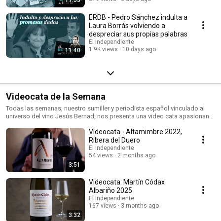
17:53
ERDB - Pedro Sánchez indulta a
Laura Borrás volviendo a
despreciar sus propias palabras
El Independiente
1.9K views
10 days ago
11:40
Videocata de la Semana
Todas las semanas, nuestro sumiller y periodista español vinculado al
universo del vino Jesús Bernad, nos presenta una video cata apasionante
para entender y conocer mejor el mundo del vino
Vídeocata - Altamimbre 2022,
Ribera del Duero
El Independiente
54 views
2 months ago
3:51
Videocata: Martín Códax
Albariño 2025
El Independiente
167 views
3 months ago
3:32