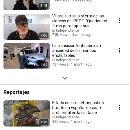
1.6K views
3 weeks ago
5:15
Villarejo, tras la oferta de las
cloacas del PSOE: "Querían mi
firma para tapar sus
escándalos"
El Independiente
7.5K views
4 weeks ago
7:06
La transición lenta pero sin
ansiedad de los híbridos
enchufables
El Independiente
427 views
1 month ago
2:57
Reportajes
El lado oscuro del langostino
barato en España: desastre
ambiental en la costa de
Ecuador
El Independiente
390 views
1 month ago
1:38