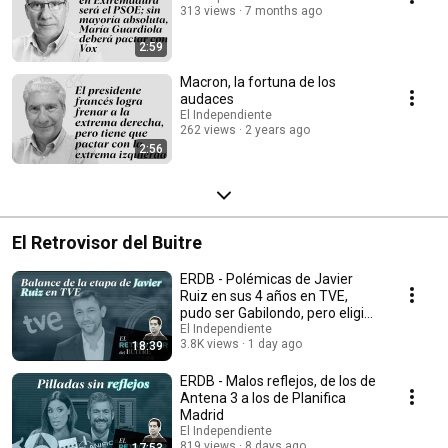
313 views
7 months ago
2:59
Macron, la fortuna de los
audaces
El Independiente
262 views
2 years ago
2:56
El Retrovisor del Buitre
ERDB - Polémicas de Javier
Ruiz en sus 4 años en TVE,
pudo ser Gabilondo, pero eligió
ser Marhuenda
El Independiente
3.8K views
1 day ago
18:39
ERDB - Malos reflejos, de los de
Antena 3 a los de Planifica
Madrid
El Independiente
819 views
8 days ago