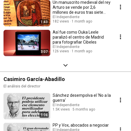
Un manuscrito medieval del rey
Arturo se vende por 2,6
millones de euros tras siete
siglos oculto
El Independiente
182 views
1 month ago
1:43
Así fue como Ouka Leele
paralizó el centro de Madrid
para fotografiar Cibeles
El Independiente
126 views
1 month ago
3:07
Casimiro García-Abadillo
El análisis del director
Sánchez desempolva el 'No a la
guerra'
El Independiente
1.5K views
5 months ago
5:04
PP y Vox, abocados a negociar
El Independiente