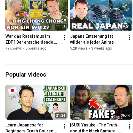
11:12
9:01
War das Rassismus im 
Japans Entstehung ist 
ZDF? Der entscheidende 
wilder als jeder Anime
Unterschied
79K views
•
3 weeks ago
5.2K views
•
3 weeks ago
Popular videos
21:24
36:44
Learn Japanese for 
[SUB] Yasuke - The Truth 
Beginners Crash Course 
about the black Samurai - 