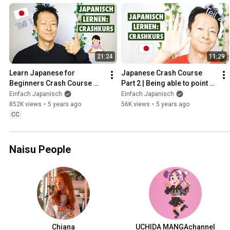
21:24
11:29
Learn Japanese for 
Japanese Crash Course 
Beginners Crash Course 
Part 2 | Being able to point at 
Part 1 | Simply Learn 
something - Kore sore are 
Einfach Japanisch
Einfach Japanisch
Japanese
dore
852K views
•
5 years ago
56K views
•
5 years ago
CC
Naisu People
Chiana
UCHIDA MANGAchannel