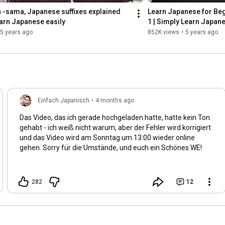
 -sama, Japanese suffixes explained 
Learn Japanese for Beg
Learn Japanese easily
1 | Simply Learn Japan
5 years ago
852K views
•
5 years ago
Einfach Japanisch
•
4 months ago
Das Video, das ich gerade hochgeladen hatte, hatte kein Ton
gehabt - ich weiß nicht warum, aber der Fehler wird korrigiert
und das Video wird am Sonntag um
13:00
wieder online
gehen. Sorry für die Umstände, und euch ein Schönes WE!
282
12