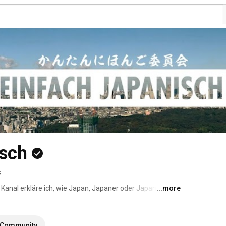
isch
s
 Kanal erkläre ich, wie Japan, Japaner oder Japanisch 
...more
er Vorurteile gegenüber Japan auf und mache Videos 
bonniert gerne den Kanal, wenn ihr euch für Insider-
Community