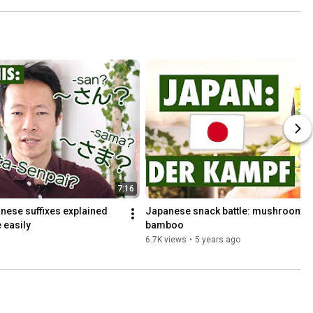
7:16
ese suffixes explained 
Japanese snack battle: mushrooms 
 easily
bamboo
6.7K views
•
5 years ago