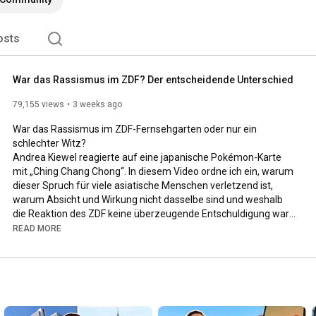
osts
War das Rassismus im ZDF? Der entscheidende Unterschied
79,155 views
3 weeks ago
War das Rassismus im ZDF-Fernsehgarten oder nur ein 
schlechter Witz?

Andrea Kiewel reagierte auf eine japanische Pokémon-Karte 
mit „Ching Chang Chong“. In diesem Video ordne ich ein, warum 
dieser Spruch für viele asiatische Menschen verletzend ist, 
warum Absicht und Wirkung nicht dasselbe sind und weshalb 
die Reaktion des ZDF keine überzeugende Entschuldigung war.

Mir geht es nicht darum, eine Person an den Pranger zu stellen, 
READ MORE
sondern die konkrete Aussage sachlich zu bewerten.

0:00
0:41
1:37
2:34