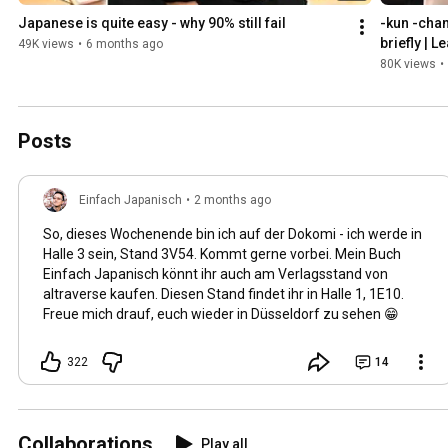
Japanese is quite easy - why 90% still fail
-kun -chan
briefly | 
49K views
•
6 months ago
80K views
•
Posts
Einfach Japanisch
•
2 months ago
So, dieses Wochenende bin ich auf der Dokomi - ich werde in
Halle 3 sein, Stand 3V54. Kommt gerne vorbei. Mein Buch
Einfach Japanisch könnt ihr auch am Verlagsstand von
altraverse kaufen. Diesen Stand findet ihr in Halle 1, 1E10.
Freue mich drauf, euch wieder in Düsseldorf zu sehen 😁
322
14
Collaborations
Play all