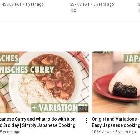
Japan closing down? The 
Japanese No-Gos easily
456K views
•
1 year ago
357K views
•
5 years ago
explanation and the truth
CC
8:01
anese Curry and what to do with it on 
Onigiri and Variations -
nd 3rd day | Simply Japanese Cooking
Easy Japanese cookin
5 years ago
108K views
•
5 years ago