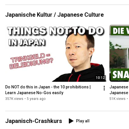
Japanische Kultur / Japanese Culture
10:12
Do NOT do this in Japan - the 10 prohibitions | 
Japanese 
Learn Japanese No-Gos easily
Japanese 
357K views
•
5 years ago
51K views
•
Japanisch-Crashkurs
Play all