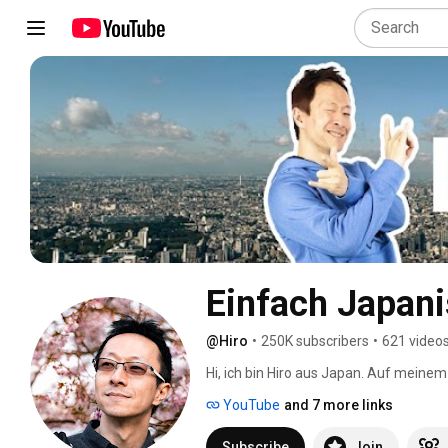
Einfach Japan
@Hiro
•
250K subscribers
•
621 video
Hi, ich bin Hiro aus Japan. Auf meinem
funktionieren. Außerdem kläre ich üb
YouTube
and 7 more links
über aktuelle Themen rund um Japan. A
Wissen interessiert. 
Subscribe
Join