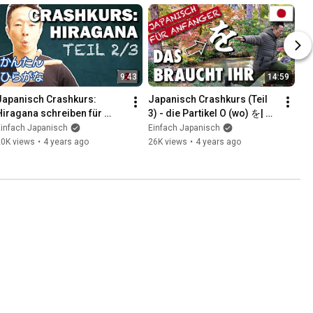
9:43
14:59
Japanisch Crashkurs: 
Japanisch Crashkurs (Teil 
Hiragana schreiben für 
3) - die Partikel O (wo) を| 
Anfänger + Vokabeln 2/3 | 
Einfach Japanisch lernen
Einfach Japanisch
Einfach Japanisch
Einfach Japanisch lernen
20K views
•
4 years ago
26K views
•
4 years ago