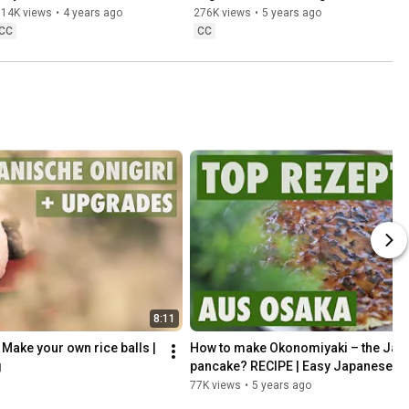
started?  | Learn Japanese 
314K views
•
4 years ago
276K views
•
5 years ago
easily
CC
CC
8:11
 Make your own rice balls | 
How to make Okonomiyaki – the Jap
g
pancake? RECIPE | Easy Japanese C
77K views
•
5 years ago