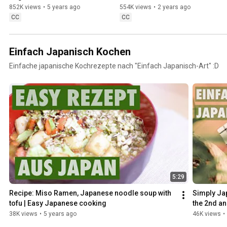
Part 1 | Simply Learn 
Assassin's Creed Shadows.
852K views
•
5 years ago
554K views
•
2 years ago
Japanese
CC
CC
Einfach Japanisch Kochen
Einfache japanische Kochrezepte nach "Einfach Japanisch-Art" :D
5:29
Recipe: Miso Ramen, Japanese noodle soup with 
Simply Jap
tofu | Easy Japanese cooking
the 2nd a
38K views
•
5 years ago
46K views
•