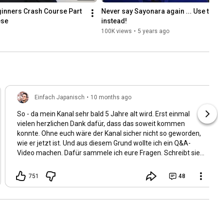
inners Crash Course Part 
Never say Sayonara again ... Use the
ese
instead! 
100K views
•
5 years ago
Einfach Japanisch
•
10 months ago
So - da mein Kanal sehr bald 5 Jahre alt wird. Erst einmal
vielen herzlichen Dank dafür, dass das soweit kommen
konnte. Ohne euch wäre der Kanal sicher nicht so geworden,
wie er jetzt ist. Und aus diesem Grund wollte ich ein Q&A-
Video machen. Dafür sammele ich eure Fragen. Schreibt sie
gerne ins Kommentarfeld hinein und ich werde mir welche -
so gut wie es geht - aussuchen 😁
751
48