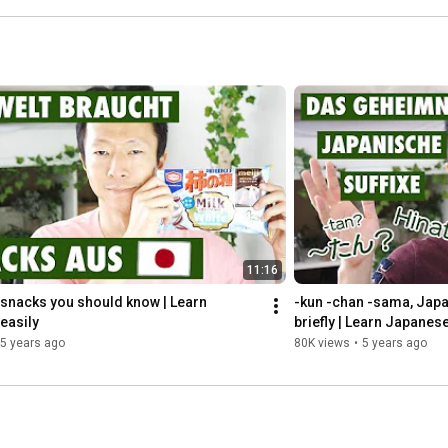
11:16
snacks you should know | Learn 
-kun -chan -sama, Japan
easily
briefly | Learn Japanese
5 years ago
80K views
•
5 years ago