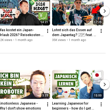
14:21
17:25
Was kostet ein Japan-
Lohnt sich das Essen auf 
Urlaub 2026? Reisekosten 
dem Japantag? 🇯🇵 feat. 
für 2-3 Wochen
@Melonsoda_jp
72K views
•
1 month ago
35K views
•
1 month ago
3:33
15:00
Emotionless Japanese - 
Learning Japanese for 
Why I don't show emotions
beginners - how do I get 