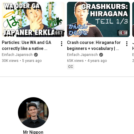
5:57
10:58
Particles: Use WA and GA 
Crash course: Hiragana for 
correctly like a native 
beginners + vocabulary | 
speaker - Japanese crash 
Learn Japanese easily
Einfach Japanisch
Einfach Japanisch
course
30K views
•
5 years ago
65K views
•
4 years ago
CC
Mr Nippon