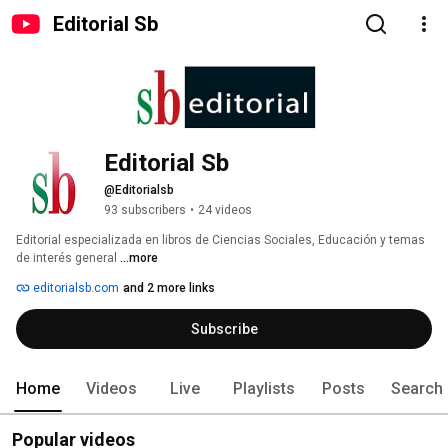
Editorial Sb
Editorial Sb
@Editorialsb
93 subscribers
•
24 videos
Editorial especializada en libros de Ciencias Sociales, Educación y temas 
de interés general 
...more
editorialsb.com
and 2 more links
Subscribe
Home
Videos
Live
Playlists
Posts
Search
Popular videos