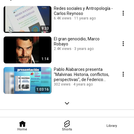
Redes sociales y Antropología -
Carlos Reynoso
6.4K views
11 years ago
9:33
El gran genocidio, Marco
Robayo
2.4K views
3 years ago
1:14
Pablo Alabarces presenta
"Malvinas. Historia, conflictos,
perspectivas", de Federico
Lorenz
302 views
4 years ago
1:03:16
Library
Home
Shorts