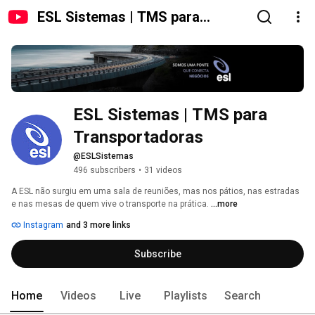
ESL Sistemas | TMS para
Transportadoras
ESL Sistemas | TMS para 
Transportadoras
@ESLSistemas
496 subscribers
•
31 videos
A ESL não surgiu em uma sala de reuniões, mas nos pátios, nas estradas 
e nas mesas de quem vive o transporte na prática. 
...more
Instagram
and 3 more links
Subscribe
Home
Videos
Live
Playlists
Search