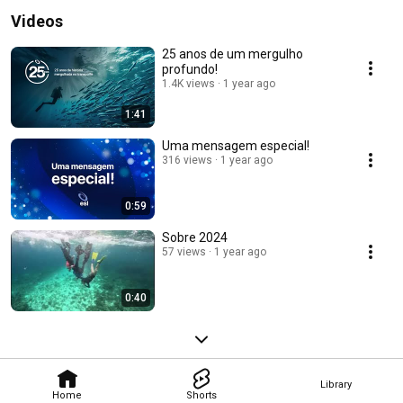
Videos
25 anos de um mergulho
profundo!
1.4K views
1 year ago
1:41
Uma mensagem especial!
316 views
1 year ago
0:59
Sobre 2024
57 views
1 year ago
0:40
Library
Home
Shorts