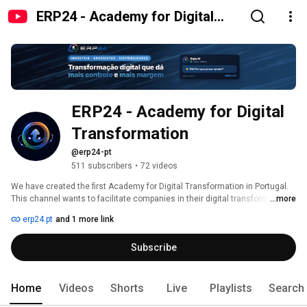
ERP24 - Academy for Digital
Transformation
ERP24 - Academy for Digital 
Transformation
@erp24-pt
511 subscribers
•
72 videos
We have created the first Academy for Digital Transformation in Portugal. 
This channel wants to facilitate companies in their digital transformation 
...more
process through lots of information about our Bitrix24 platform, through 
erp24.pt
and 1 more link
speakers who will give their testimonials and many news in this area. We 
will have Webinars, interviews and training available. 
Subscribe
Home
Videos
Shorts
Live
Playlists
Search