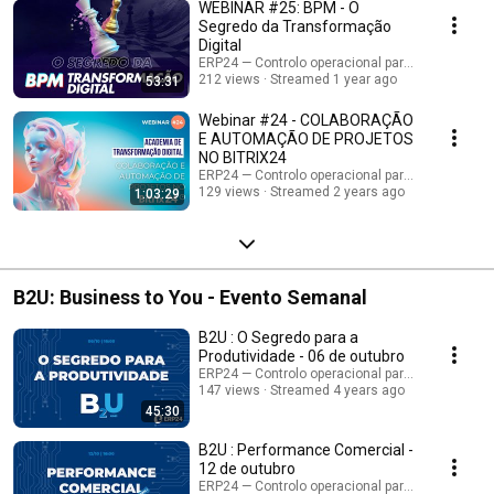
WEBINAR #25: BPM - O
Segredo da Transformação
Digital
ERP24 — Controlo operacional para empresas B
212 views
Streamed 1 year ago
53:31
Webinar #24 - COLABORAÇÃO
E AUTOMAÇÃO DE PROJETOS
NO BITRIX24
ERP24 — Controlo operacional para empresas B
129 views
Streamed 2 years ago
1:03:29
B2U: Business to You - Evento Semanal
B2U : O Segredo para a
Produtividade - 06 de outubro
ERP24 — Controlo operacional para empresas B
147 views
Streamed 4 years ago
45:30
B2U : Performance Comercial -
12 de outubro
ERP24 — Controlo operacional para empresas B