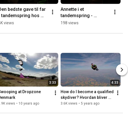
Den bedste gave til far 
Annette i et 
- tandemspring hos 
tandemspring - 
Dropzone Denmark
kundeudtalelse
6K views
198 views
3:33
4:33
Swooping at Dropzone 
How do I become a qualified 
Denmark
skydiver? Hvordan bliver 
jeg uddannet 
.9K views
•
10 years ago
3.6K views
•
5 years ago
faldskærmsspringer?