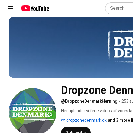
Dropzone Den
@DropzoneDenmarkHerning
•
253 s
Her uploader vi fede videos af vores 
virksomheder, materiale fra vores boo
dropzonedenmark.dk
and 3 more l
Subscribe