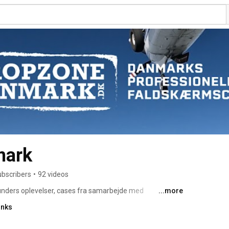
mark
ubscribers
•
92 videos
kunders oplevelser, cases fra samarbejde med 
...more
gies samt alt andet der vedrører faldskærmssporten. 
inks