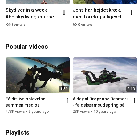
Skydiver in a week - 
Jens har højdeskræk, 
AFF skydiving course 
men foretog alligevel 
with fast and effective 
et solo 
340 views
638 views
progression in 
faldskærmsudspring
Denmark!
Popular videos
1:59
3:13
Få dit livs oplevelse 
A day at Dropzone Denmark 
sammen med os
- faldskærmsudspring på 
Dropzone Denmark
473K views
•
9 years ago
23K views
•
10 years ago
Playlists