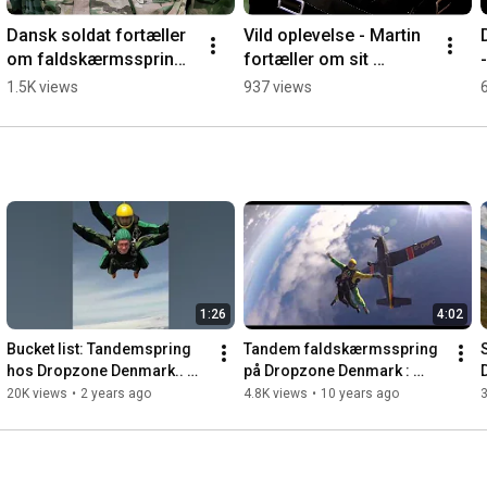
Dansk soldat fortæller 
Vild oplevelse - Martin 
om faldskærmsspring 
fortæller om sit 
for militæret hos 
faldskærmsudspring 
1.5K views
937 views
Dropzone Denmark.
hos Dropzone 
Denmark
1:26
4:02
Bucket list: Tandemspring 
Tandem faldskærmsspring 
hos Dropzone Denmark.. 
på Dropzone Denmark : 
TJEK
Introduktion
20K views
•
2 years ago
4.8K views
•
10 years ago
3