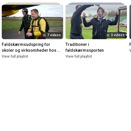
7 videos
3 videos
Faldskærmsudspring for 
Traditioner i 
skoler og virksomheder hos 
faldskærmssporten
V
Dropzone Denmark - cases
View full playlist
View full playlist