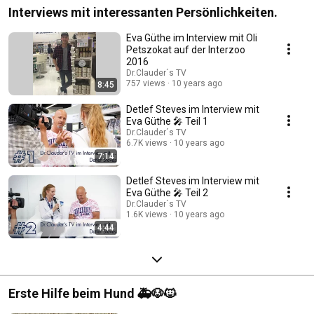
Interviews mit interessanten Persönlichkeiten.
Eva Güthe im Interview mit Oli
Petszokat auf der Interzoo
2016
Dr.Clauder´s TV
757 views
10 years ago
8:45
Detlef Steves im Interview mit
Eva Güthe 🎤 Teil 1
Dr.Clauder´s TV
6.7K views
10 years ago
7:14
Detlef Steves im Interview mit
Eva Güthe 🎤 Teil 2
Dr.Clauder´s TV
1.6K views
10 years ago
4:44
Erste Hilfe beim Hund 🚑🐶🐱