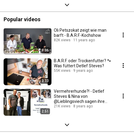
Popular videos
Oli Petszokat zeigt wie man
barft - B.A.R.F.-Kochshow
82K views
11 years ago
9:06
B.A.R.F. oder Trockenfutter? 🐾
Was füttert Detlef Steves?
55K views
9 years ago
3:33
Vermehrerhunde?! - Detlef
Steves & Nina von
@Lieblingsviech sagen ihre
Meinung!
21K views
8 years ago
2:51