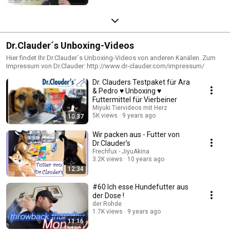
Dr.Clauder´s Unboxing-Videos
Hier findet Ihr Dr.Clauder´s Unboxing-Videos von anderen Kanälen. Zum
Impressum von Dr.Clauder: http://www.dr-clauder.com/impressum/
Dr. Clauders Testpaket für Ara
& Pedro ♥ Unboxing ♥
Futtermittel für Vierbeiner
Miyuki Tiervideos mit Herz
5K views
9 years ago
10:37
Wir packen aus - Futter von
Dr.Clauder's
Frechfux - JiyuAkina
3.2K views
10 years ago
12:34
#60 Ich esse Hundefutter aus
der Dose !
der Rohde
1.7K views
9 years ago
11:16