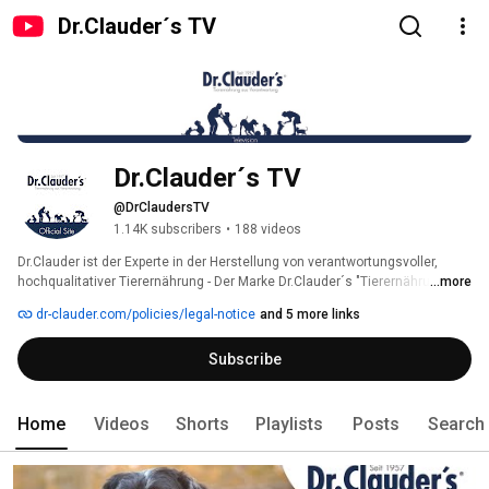
Dr.Clauder´s TV
Dr.Clauder´s TV
@DrClaudersTV
1.14K subscribers
•
188 videos
Dr.Clauder ist der Experte in der Herstellung von verantwortungsvoller, 
hochqualitativer Tierernährung - Der Marke Dr.Clauder´s "Tierernährung aus 
...more
Verantwortung" vom Niederrhein. 
dr-clauder.com/policies/legal-notice
and 5 more links
Subscribe
Home
Videos
Shorts
Playlists
Posts
Search