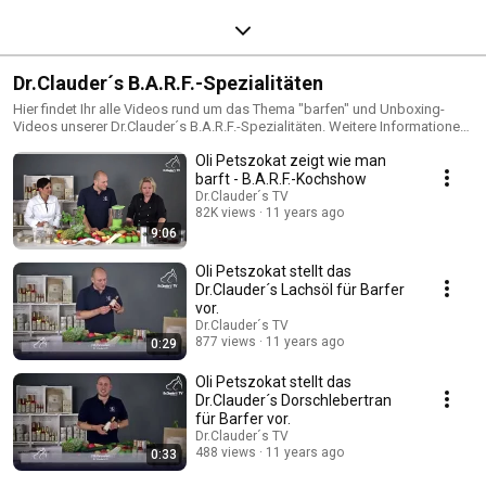
Dr.Clauder´s B.A.R.F.-Spezialitäten
Hier findet Ihr alle Videos rund um das Thema "barfen" und Unboxing-
Videos unserer Dr.Clauder´s B.A.R.F.-Spezialitäten. Weitere Informationen
findet Ihr auch auf unserer Homepage www.dr-clauder.com. Zum
Oli Petszokat zeigt wie man
Impressum von Dr.Clauder: http://www.dr-clauder.com/impressum/
barft - B.A.R.F.-Kochshow
Dr.Clauder´s TV
82K views
11 years ago
9:06
Oli Petszokat stellt das
Dr.Clauder´s Lachsöl für Barfer
vor.
Dr.Clauder´s TV
877 views
11 years ago
0:29
Oli Petszokat stellt das
Dr.Clauder´s Dorschlebertran
für Barfer vor.
Dr.Clauder´s TV
488 views
11 years ago
0:33