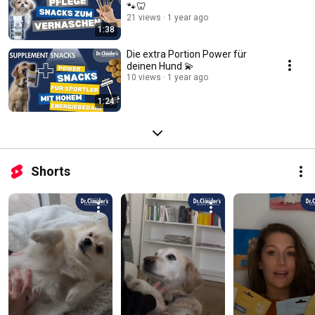
🐾🦷
21 views
1 year ago
1:38
Die extra Portion Power für
deinen Hund 💫
10 views
1 year ago
1:24
Shorts