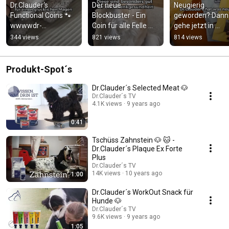
Dr.Clauder‘s 
Der neue 
Neugierig 
Functional Coins 🐾
Blockbuster - Ein 
geworden? Dann 
wwwwdr-
Coin für alle Felle 🐾
gehe jetzt in 
clauder.com
🐕 www.dr-
unseren Shop 
344 views
821 views
814 views
clauder.com
www.dr-clauder.
🐾
Produkt-Spot´s
Dr.Clauder´s Selected Meat 🐶
Dr.Clauder´s TV
4.1K views
9 years ago
0:41
Tschüss Zahnstein 🐶 🐱 -
Dr.Clauder´s Plaque Ex Forte
Plus
Dr.Clauder´s TV
14K views
10 years ago
1:00
Dr.Clauder´s WorkOut Snack für
Hunde 🐶
Dr.Clauder´s TV
9.6K views
9 years ago
1:05