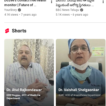
Dozee's contact free health 
ఫిట్‌నెస్: పరుపు కింద ఈ డివైజ్ 
monitor | Future of 
పెట్టుకుంటే ఆరోగ్య స్థిగతులు 
Healthcare
తెలుసుకోవచ్చు
YourStory
BBC News Telugu
4.1K views
•
7 years ago
5.1K views
•
6 years ago
Shorts