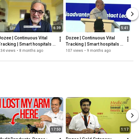
6:39
5:41
Dozee | Continuous Vital 
Dozee | Continuous Vital 
Tracking | Smart hospitals | 
Tracking | Smart hospitals | 
Continuous monitoring
Continuous monitoring
134 views
•
8 months ago
107 views
•
9 months ago
17:50
1:17