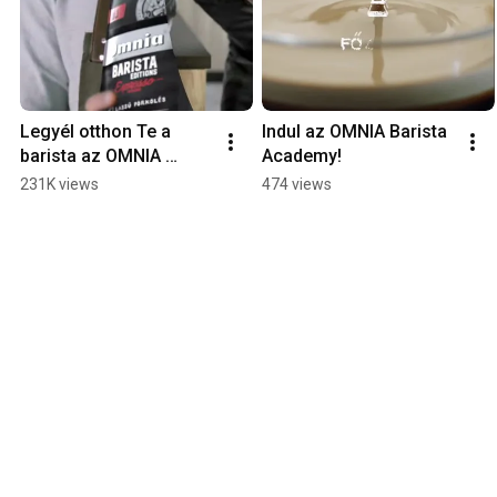
Legyél otthon Te a 
Indul az OMNIA Barista 
barista az OMNIA 
Academy!
Barista Academy-vel!
231K views
474 views