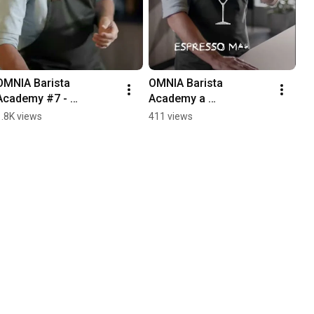
OMNIA Barista 
OMNIA Barista 
Academy #7 - 
Academy a 
Espresso Tonic
kávérajongóknak
1.8K views
411 views