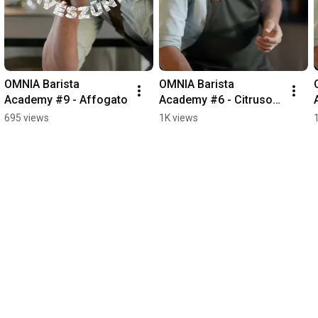
OMNIA Barista 
OMNIA Barista 
Academy #9 - Affogato
Academy #6 - Citrusos 
jegeskávé
695 views
1K views