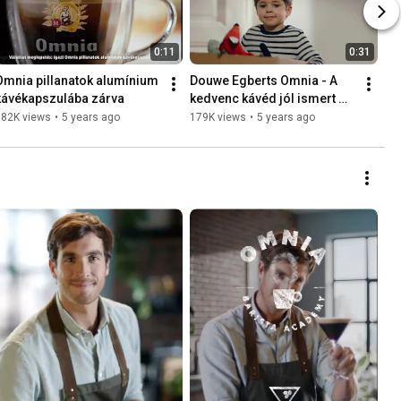
0:11
0:31
Omnia pillanatok alumínium 
Douwe Egberts Omnia - A 
kávékapszulába zárva
kedvenc kávéd jól ismert 
illata
182K views
•
5 years ago
179K views
•
5 years ago