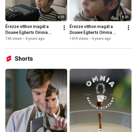
0:31
0:21
Érezze otthon magát a 
Érezze otthon magát a 
Douwe Egberts Omnia 
Douwe Egberts Omnia 
szemes kávéival!
szemes kávéival!
73K views
•
4 years ago
141K views
•
4 years ago
Shorts