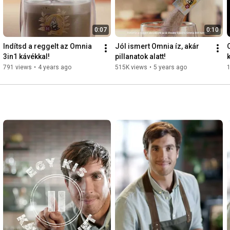
0:07
0:10
Indítsd a reggelt az Omnia 
Jól ismert Omnia íz, akár 
3in1 kávékkal!
pillanatok alatt!
791 views
•
4 years ago
515K views
•
5 years ago