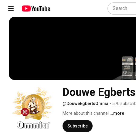
Douwe Egbert
@DouweEgbertsOmnia
•
570 subscri
More about this channel
...more
Subscribe