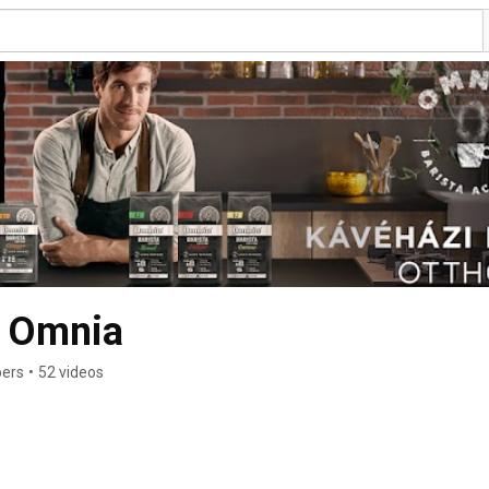
s Omnia
bers
•
52 videos