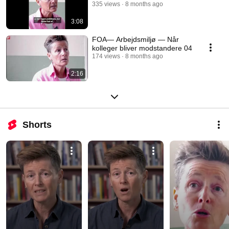
335 views
8 months ago
3:08
FOA— Arbejdsmiljø — Når
kolleger bliver modstandere 04
174 views
8 months ago
2:16
Shorts