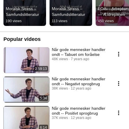
Moralsk Stress – 
Moralsk Stress – 
FOA— Arbejdsmil
Samfundslitteratur
Samfundslitteratur
— Ældreplejen
190 views
113 views
450 views
Popular videos
Når gode mennesker handler
ondt – Tabuet om foråelse
48K views
7 years ago
2:59:13
Når gode mennesker handler
ondt -- Negativt sprogbrug
38K views
12 years ago
5:34
Når gode mennesker handler
ondt -- Positivt sprogbrug
37K views
12 years ago
6:14