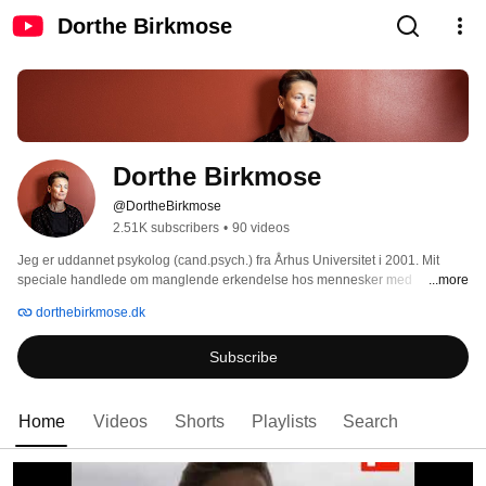
Dorthe Birkmose
Dorthe Birkmose
@DortheBirkmose
2.51K subscribers
•
90 videos
Jeg er uddannet psykolog (cand.psych.) fra Århus Universitet i 2001. Mit 
speciale handlede om mang­lende erkendelse hos mennesker med 
...more
hjerneskade. Specialet blev efterfølgende udgivet ved Psykologisk In­stitut på 
dorthebirkmose.dk
Århus Universitet. 
Subscribe
Home
Videos
Shorts
Playlists
Search