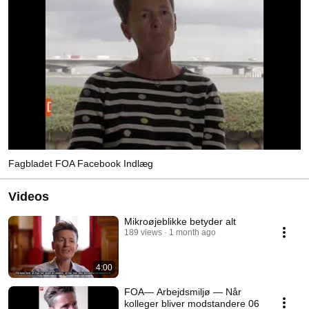
Fagbladet FOA Facebook Indlæg
Videos
Mikroøjeblikke betyder alt
189 views
1 month ago
4:00
FOA— Arbejdsmiljø — Når
kolleger bliver modstandere 06