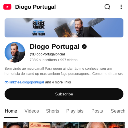
Diogo Portugal
Diogo Portugal
@DiogoPortugaloficial
738K subscribers
•
997 videos
Bem vindo ao meu canal! Para quem ainda não me conhece, sou um 
humorista de stand up mas também faço personagens... Como me disseram 
...more
uma vez, sou um elo perdido da comédia! 
linktr.ee/diogoportugal
and 4 more links
Subscribe
Home
Videos
Shorts
Playlists
Posts
Search