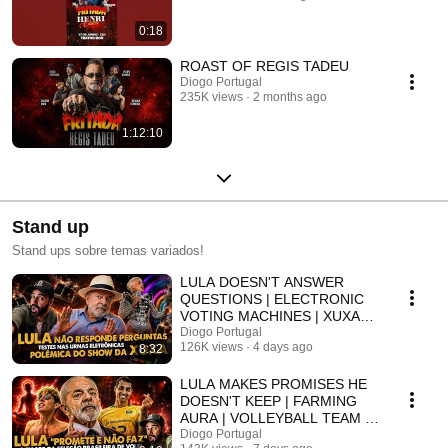
0:18
ROAST OF REGIS TADEU
Diogo Portugal
235K views
2 months ago
1:12:10
Stand up
Stand ups sobre temas variados!
LULA DOESN'T ANSWER
QUESTIONS | ELECTRONIC
VOTING MACHINES | XUXA
CONCERT CONTROVERSY -
Diogo Portugal
126K views
4 days ago
8:32
DIOGO POR...
LULA MAKES PROMISES HE
DOESN'T KEEP | FARMING
AURA | VOLLEYBALL TEAM -
DIOGO PORTUGAL STAND-
Diogo Portugal