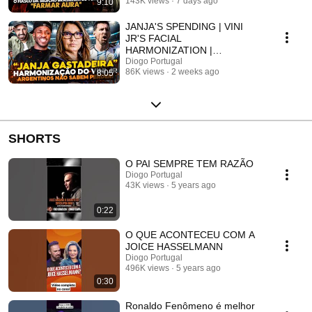
143K views
7 days ago
9:10
UP CO...
JANJA'S SPENDING | VINI
JR'S FACIAL
HARMONIZATION |
ARGENTINES DON'T KNOW
Diogo Portugal
86K views
2 weeks ago
8:05
HOW TO LOSE - DIOGO
POR...
SHORTS
O PAI SEMPRE TEM RAZÃO
Diogo Portugal
43K views
5 years ago
0:22
O QUE ACONTECEU COM A
JOICE HASSELMANN
Diogo Portugal
496K views
5 years ago
0:30
Ronaldo Fenômeno é melhor