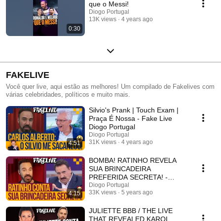
que o Messi!
Diogo Portugal
13K views
4 years ago
0:30
FAKELIVE
Você quer live, aqui estão as melhores! Um compilado de Fakelives com
várias celebridades, políticos e muito mais.
Silvio's Prank | Touch Exam |
Praça É Nossa - Fake Live
Diogo Portugal
Diogo Portugal
31K views
4 years ago
4:51
BOMBA! RATINHO REVELA
SUA BRINCADEIRA
PREFERIDA SECRETA! -
FAKELIVE DIOGO PORTUGAL
Diogo Portugal
33K views
5 years ago
4:15
JULIETTE BBB / THE LIVE
THAT REVEALED KAROL