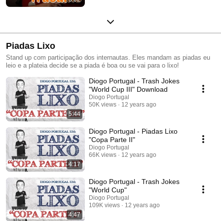
Piadas Lixo
Stand up com participação dos internautas. Eles mandam as piadas eu
leio e a plateia decide se a piada é boa ou se vai para o lixo!
Diogo Portugal - Trash Jokes
"World Cup III" Download
Diogo Portugal
50K views
12 years ago
5:44
Diogo Portugal - Piadas Lixo
"Copa Parte II"
Diogo Portugal
66K views
12 years ago
4:17
Diogo Portugal - Trash Jokes
"World Cup"
Diogo Portugal
109K views
12 years ago
4:47