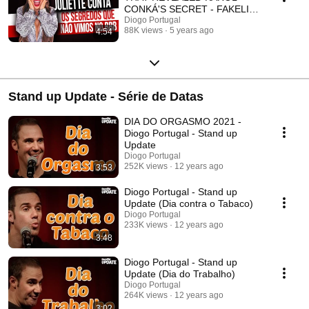
CONKÁ'S SECRET - FAKELIVE
DIOGO PORTUGAL
Diogo Portugal
88K views
5 years ago
4:54
Stand up Update - Série de Datas
DIA DO ORGASMO 2021 -
Diogo Portugal - Stand up
Update
Diogo Portugal
252K views
12 years ago
3:53
Diogo Portugal - Stand up
Update (Dia contra o Tabaco)
Diogo Portugal
233K views
12 years ago
3:48
Diogo Portugal - Stand up
Update (Dia do Trabalho)
Diogo Portugal
264K views
12 years ago
3:02