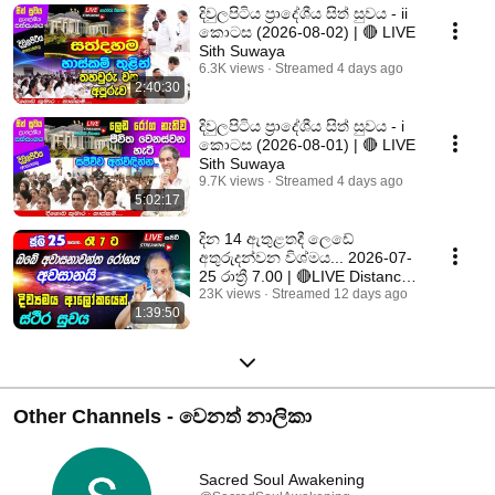
දිවුලපිටිය ප්‍රාදේශීය සිත් සුවය - ii
කොටස (2026-08-02) | 🔴 LIVE
Sith Suwaya
6.3K views
Streamed 4 days ago
2:40:30
දිවුලපිටිය ප්‍රාදේශීය සිත් සුවය - i
කොටස (2026-08-01) | 🔴 LIVE
Sith Suwaya
9.7K views
Streamed 4 days ago
5:02:17
දින 14 ඇතුළතදී ලෙඩේ
අතුරුදන්වන විශ්මය... 2026-07-
25 රාත්‍රී 7.00 | 🔴LIVE Distance
Healing 07-25
23K views
Streamed 12 days ago
1:39:50
Other Channels - වෙනත් නාලිකා
Sacred Soul Awakening