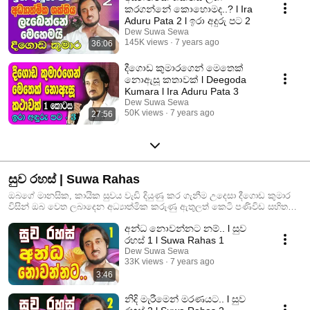
කරගන්නේ කොහොමද..? l Ira
Aduru Pata 2 l ඉරා අදුරු පට 2
Dew Suwa Sewa
145K views
7 years ago
36:06
දීගොඩ කුමාරගෙන් මෙතෙක්
නොඇසූ කතාවක් l Deegoda
Kumara l Ira Aduru Pata 3
Dew Suwa Sewa
50K views
7 years ago
27:56
සුව රහස් | Suwa Rahas
ඔබගේ මානසික, කායික සුවය වැඩි දියුණු කර ගැනීම උදෙසා දීගොඩ කුමාර
විසින් ඔබ වෙත ලබාදෙන අධ්‍යාත්මික කරුණු ඇතුලත් කෙටි පණිවිඩ සහිත
වීඩියෝ පෙළ.. Deegoda Kumara visin obage yahapatha udesa gena enu
අන්ධ නොවන්නට නම්.. l සුව
labana ishesha keti upadhes malawa
රහස් 1 l Suwa Rahas 1
Dew Suwa Sewa
33K views
7 years ago
3:46
නිදි මැරීමෙන් මරණයට.. l සුව