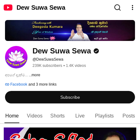
Dew Suwa Sewa
Dew Suwa Sewa
@DewSuwaSewa
239K subscribers
•
1.4K videos
අපගේ දැක්ම... 
...more
Facebook
and 3 more links
Subscribe
Home
Videos
Shorts
Live
Playlists
Posts