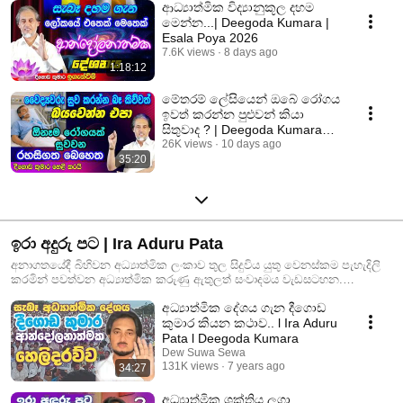
ආධ්‍යාත්මික විද්‍යානුකූල දහම
මෙන්න...| Deegoda Kumara |
Esala Poya 2026
7.6K views
8 days ago
1:18:12
මේතරම් ලේසියෙන් ඔබේ රෝගය
ඉවත් කරන්න පුළුවන් කියා
සිතුවාද ? | Deegoda Kumara
Spiritual Speech
26K views
10 days ago
35:20
ඉරා අදුරු පට | Ira Aduru Pata
අනාගතයේදී බිහිවන අධ්‍යාත්මික ලංකාව තුල සිදුවිය යුතු වෙනස්කම පැහැදිලි
කරමින් පවත්වන අධ්‍යාත්මික කරුණු ඇතුලත් සංවාදමය වැඩසටහන.
Anagatayedi Bihiwana adhyathmika lankawa dhanumin suposhitha kirima
අධ්‍යාත්මික දේශය ගැන දීගොඩ
sadaha aramba kala sanwadathmaka wadasatahana
කුමාර කියන කථාව.. l Ira Aduru
Pata l Deegoda Kumara
Dew Suwa Sewa
131K views
7 years ago
34:27
අධ්‍යාත්මික ශක්තිය ලගා