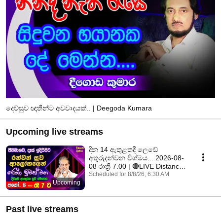
දෙව්සුව ඥාතීන්ට අවවාදයක්.. | Deegoda Kumara
Upcoming live streams
දින 14 ඇතුළතදී ලෙඩේ
අතුරුදන්වන විශ්මය... 2026-08-
08 රාත්‍රී 7.00 | 🔴LIVE Distance
Healing 08-08
Scheduled for 8/8/26, 6:30 AM
Upcoming
Past live streams