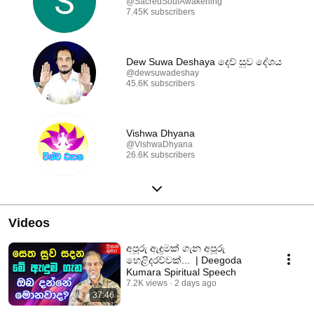
@SacredSoulAwakening
7.45K subscribers
Dew Suwa Deshaya දෙව් සුව දේශය
@dewsuwadeshay
45.6K subscribers
Vishwa Dhyana
@VishwaDhyana
26.6K subscribers
Videos
අපූරු ඇඳුමක් ගැන අපූරු
හෙළිදරව්වක්... | Deegoda
Kumara Spiritual Speech
7.2K views
2 days ago
37:46