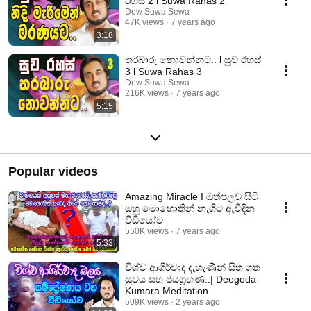
රහස් 2 l Suwa Rahas 2
Dew Suwa Sewa
47K views
7 years ago
3:18
තරබාරු නොවන්නට.. l සුව රහස්
3 l Suwa Rahas 3
Dew Suwa Sewa
216K views
7 years ago
5:15
Popular videos
Amazing Miracle I ඔත්පලව සිටි
ඔහු මොහොතින් නැගිට ඇවිදින
වීඩියෝව
550K views
7 years ago
5:33
විශ්ව ආශිර්වාද දැහැණින් සිත ගත
සුවය සහ ජයග්‍රහණ..| Deegoda
Kumara Meditation
509K views
2 years ago