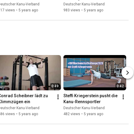
Deutscher Kanu-Verband
Deutscher Kanu-Verband
917 views
•
5 years ago
983 views
•
5 years ago
0:49
0:42
Conrad Scheibner lädt zu 
Steffi Kriegerstein pusht die 
Klimmzügen ein
Kanu-Rennsportler
Deutscher Kanu-Verband
Deutscher Kanu-Verband
486 views
•
5 years ago
482 views
•
5 years ago