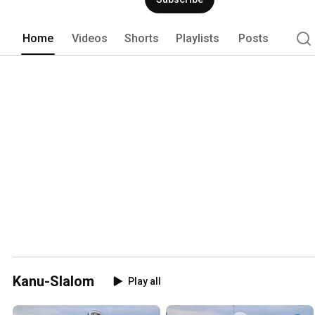
ihre Extraklasse unter den deutschen 
Home
Videos
Shorts
Playlists
Posts
Kanu-Slalom
Play all