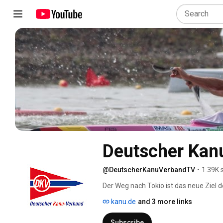
Deutscher Kan
@DeutscherKanuVerbandTV
•
1.39K 
Der Weg nach Tokio ist das neue Ziel 
Die deutschen Kanuten sind seit 1992 d
kanu.de
and 3 more links
Spielen. Daran hat sich auch in Rio 201
zwei Silbermedaillen und einer Bronze
Subscribe