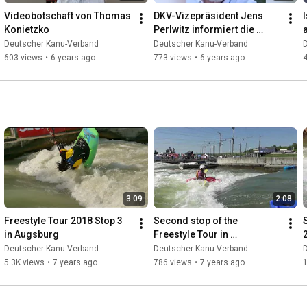
Jahr erstmalig im Rahmen einer Testtour durch Europa auch im 
Videobotschaft von Thomas 
DKV-Vizepräsident Jens 
Kanupark Markkleeberg Halt machte. „Mit der Tour wollen wir 
Konietzko
Perlwitz informiert die 
den Kontakt zur Community vertiefen und sie außerdem 
Kanu-Familie
Deutscher Kanu-Verband
Deutscher Kanu-Verband
einladen, unsere brandneue Serie ‚Riverboards‘ zu testen“, sagt 
603 views
•
6 years ago
773 views
•
6 years ago
Maurice Rolka, Leiter des Bereichs Marketing und E-Commerce 
bei KANOA Surfboards. „Hier im Kanupark hatten wir 20 Boards 
dabei. Insgesamt 43 Surf-Fans nutzten an diesem 
Wochenende die Gelegenheit, unsere verschiedenen Modelle 
zu testen. Mit diesem großen Zuspruch sind wir sehr 
zufrieden.“

Weitere Informationen unter:  

www.paddelfestival.de und auf 

www.kanu.de

3:09
2:08
Freestyle Tour 2018 Stop 3 
Second stop of the 
https://www.youtube.com/@OlafObsommer
in Augsburg
Freestyle Tour in 
https://www.obsommer.de
Markkleeberg
Deutscher Kanu-Verband
Deutscher Kanu-Verband
5.3K views
•
7 years ago
786 views
•
7 years ago
1