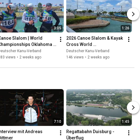
3:05
1:26
Canoe Slalom | World 
2026 Canoe Slalom & Kayak 
Championships Oklahoma 
Cross World 
City | C1 Team Bronze
Championships Venue | 
Deutscher Kanu-Verband
Deutscher Kanu-Verband
Oklahoma City (USA)
183 views
•
2 weeks ago
146 views
•
2 weeks ago
7:10
1:45
Interview mit Andreas 
Regattabahn Duisburg - 
Dittmer
Überflug