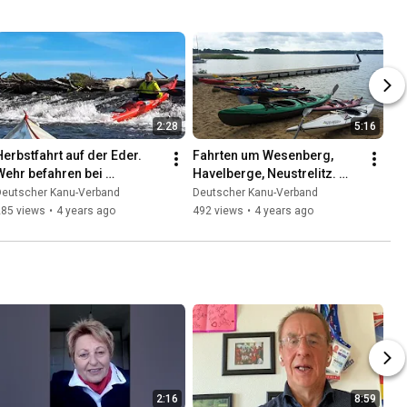
2:28
5:16
Herbstfahrt auf der Eder. 
Fahrten um Wesenberg, 
Wehr befahren bei 
Havelberge, Neustrelitz. 
Wolfershausen. Fritzlar bis 
Woblitz-, Zierker-, Labus-, 
Deutscher Kanu-Verband
Deutscher Kanu-Verband
Grifte-Edermünde.
Plätlin-, Useriner See
285 views
•
4 years ago
492 views
•
4 years ago
2:16
8:59