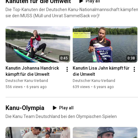
Kanuten für die Umwelt
Play all
Die Top-Kanuten der Deutschen Kanu-Nationalmannschaft kämpfen f
sie den MUSS (Müll und Unrat SammelSack vor)!
0:45
0:38
Kanutin Johanna Handrick 
Kanutin Lisa Jahn kämpft für 
kämpft für die Umwelt
die Umwelt
Deutscher Kanu-Verband
Deutscher Kanu-Verband
556 views
•
6 years ago
639 views
•
6 years ago
Kanu-Olympia
Play all
Die Kanu Team Deutschland bei den Olympischen Spielen