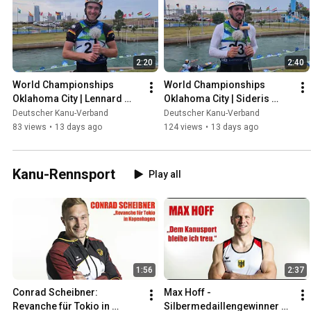
2:20
2:40
World Championships 
World Championships 
Oklahoma City | Lennard 
Oklahoma City | Sideris 
Tuchscherer | Canoe Slalom
Tasiadis | Canoe Slalom
Deutscher Kanu-Verband
Deutscher Kanu-Verband
83 views
•
13 days ago
124 views
•
13 days ago
Kanu-Rennsport
Play all
1:56
2:37
Conrad Scheibner: 
Max Hoff - 
Revanche für Tokio in 
Silbermedaillengewinner 