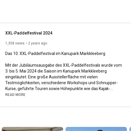
olympischen Sportarten. 
XXL-Paddelfestival 2024
1,358 views
2 years ago
Das 10. XXL-Paddelfestival im Kanupark Markkleeberg

Mit der Jubiläumsausgabe des XXL-Paddelfestivals wurde vom 
3. bis 5. Mai 2024 die Saison im Kanupark Markkleeberg 
eingeläutet. Eine große Ausstellerfläche mit vielen 
Testmöglichkeiten, verschiedene Workshops und Schnupper-
Kurse, geführte Touren sowie Höhepunkte wie das Kajak-
Crossrennen, das dreitägige Surf-Special und der Kenterrollen-
READ MORE
Wettbewerb lockte viele interessierte Besucher und 
Freizeitsportler in den Kanupark am Markkleeberger See.

Großes Interesse an Testmaterial und Wettbewerben

„Insgesamt 25 Aussteller folgten unserer Einladung und 