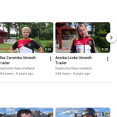
0:24
0:28
Max Zaremba Umwelt-
Annika Loske Umwelt-
Trailer
Trailer
Deutscher Kanu-Verband
Deutscher Kanu-Verband
484 views
•
8 years ago
644 views
•
8 years ago