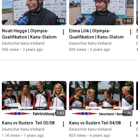
1:03
1:02
Noah Hegge | Olympia-
Elena Lilik | Olympia-
Qualifikation | Kanu-Slalom
Qualifikation | Kanu-Slalom
Deutscher Kanu-Verband
Deutscher Kanu-Verband
596 views
•
2 years ago
509 views
•
2 years ago
1:42
1:36
Kanu vs Rudern  Teil 03/08
Kanu vs Rudern Teil 04/08
Deutscher Kanu-Verband
Deutscher Kanu-Verband
1.1K views
•
7 years ago
803 views
•
6 years ago