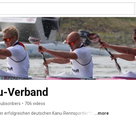
u-Verband
subscribers
•
706 videos
der erfolgreichen deutschen Kanu-Rennsportler*innen. 
...more
ie erfolgreichste deutsche Sportart bei olympischen 
6 nichts geändert. Im Gegenteil: mit vier Olympiasiegen, 
medaille unterstrichen die deutschen Kanuten erneut 