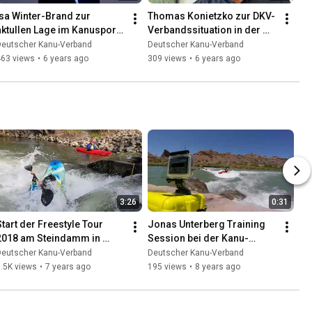
Isa Winter-Brand zur 
Thomas Konietzko zur DKV-
aktullen Lage im Kanusport 
Verbandssituation in der 
während der Coronakrise
Coronakrise
Deutscher Kanu-Verband
Deutscher Kanu-Verband
463 views
•
6 years ago
309 views
•
6 years ago
3:26
0:31
Start der Freestyle Tour 
Jonas Unterberg Training 
2018 am Steindamm in 
Session bei der Kanu-
Trebur
Freestyle WM 2017
Deutscher Kanu-Verband
Deutscher Kanu-Verband
.5K views
•
7 years ago
195 views
•
8 years ago