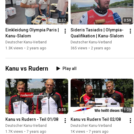
2:37
0:59
Einkleidung Olympia Paris | 
Sideris Tasiadis | Olympia-
Kanu-Slalom
Qualifikation | Kanu-Slalom
Deutscher Kanu-Verband
Deutscher Kanu-Verband
1.3K views
•
2 years ago
365 views
•
2 years ago
Kanu vs Rudern
Play all
0:55
1:09
Kanu vs Rudern - Teil 01/08
Kanu vs Rudern Teil 02/08
Deutscher Kanu-Verband
Deutscher Kanu-Verband
1.7K views
•
7 years ago
1K views
•
7 years ago