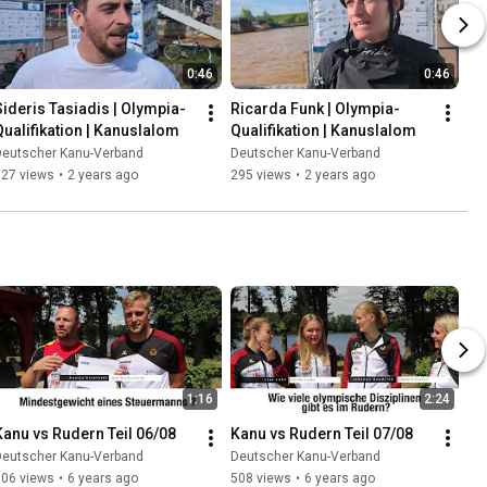
0:46
0:46
Sideris Tasiadis | Olympia-
Ricarda Funk | Olympia-
Qualifikation | Kanuslalom
Qualifikation | Kanuslalom
Deutscher Kanu-Verband
Deutscher Kanu-Verband
327 views
•
2 years ago
295 views
•
2 years ago
1:16
2:24
Kanu vs Rudern Teil 06/08
Kanu vs Rudern Teil 07/08
Deutscher Kanu-Verband
Deutscher Kanu-Verband
606 views
•
6 years ago
508 views
•
6 years ago