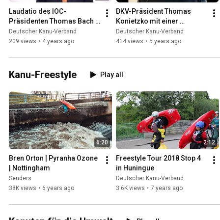
Laudatio des IOC-
DKV-Präsident Thomas 
Präsidenten Thomas Bach 
Konietzko mit einer 
für Thomas Konietzko
Videobotschaft für die 
Deutscher Kanu-Verband
Deutscher Kanu-Verband
Kanuten Deutschlands
209 views
•
4 years ago
414 views
•
5 years ago
Kanu-Freestyle
Play all
6:20
2:12
Bren Orton | Pyranha Ozone 
Freestyle Tour 2018 Stop 4 
| Nottingham
in Huningue
Senders
Deutscher Kanu-Verband
38K views
•
6 years ago
3.6K views
•
7 years ago