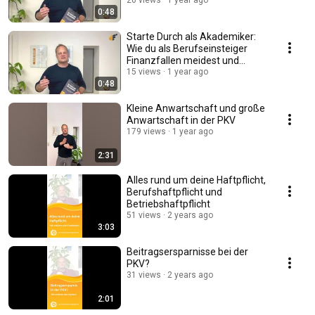
26 views
1 year ago
0:48
Starte Durch als Akademiker:
Wie du als Berufseinsteiger
Finanzfallen meidest und
sicher investierst
15 views
1 year ago
0:48
Kleine Anwartschaft und große
Anwartschaft in der PKV
179 views
1 year ago
2:31
Alles rund um deine Haftpflicht,
Berufshaftpflicht und
Betriebshaftpflicht
51 views
2 years ago
3:03
Beitragsersparnisse bei der
PKV?
31 views
2 years ago
2:01