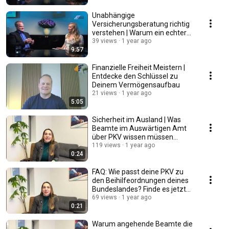
Unabhängige
Versicherungsberatung richtig
verstehen | Warum ein echter
Makler Gold wert ist!
39 views
1 year ago
9:57
Finanzielle Freiheit Meistern |
Entdecke den Schlüssel zu
Deinem Vermögensaufbau
21 views
1 year ago
5:05
Sicherheit im Ausland | Was
Beamte im Auswärtigen Amt
über PKV wissen müssen
[Special]
119 views
1 year ago
0:24
FAQ: Wie passt deine PKV zu
den Beihilfeordnungen deines
Bundeslandes? Finde es jetzt
heraus!
69 views
1 year ago
0:21
Warum angehende Beamte die