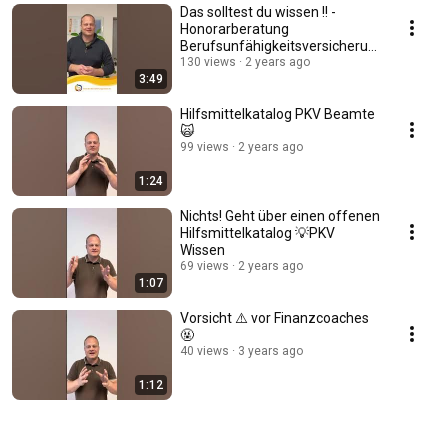
Das solltest du wissen !! -
Honorarberatung
Berufsunfähigkeitsversicherun
g oder PKV
130 views
2 years ago
3:49
Hilfsmittelkatalog PKV Beamte
🙀
99 views
2 years ago
1:24
Nichts! Geht über einen offenen
Hilfsmittelkatalog 💡PKV
Wissen
69 views
2 years ago
1:07
Vorsicht ⚠️ vor Finanzcoaches
🤬
40 views
3 years ago
1:12