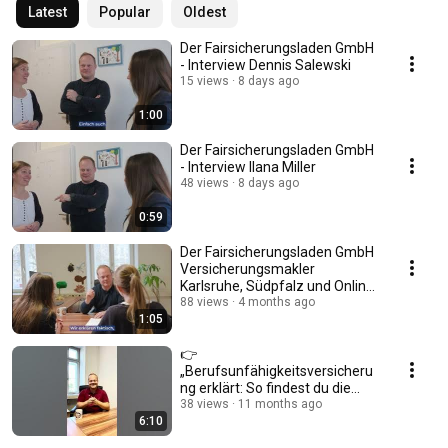
Latest
Popular
Oldest
Der Fairsicherungsladen GmbH
- Interview Dennis Salewski
15 views
8 days ago
1:00
Der Fairsicherungsladen GmbH
- Interview Ilana Miller
48 views
8 days ago
0:59
Der Fairsicherungsladen GmbH
Versicherungsmakler
Karlsruhe, Südpfalz und Online
für BU, PKV, Rente
88 views
4 months ago
1:05
👉
„Berufsunfähigkeitsversicheru
ng erklärt: So findest du die
perfekte BU (ohne teure
38 views
11 months ago
6:10
Fehler!)“