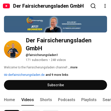
Der Fairsicherungsladen GmbH
Der Fairsicherungsladen 
GmbH
@fairsicherungsladen1
171 subscribers
•
248 videos
Welcome to the Fairsicherungsladen channel! 
...more
derfairsicherungsladen.de
and 9 more links
Subscribe
Home
Videos
Shorts
Podcasts
Playlists
Sea