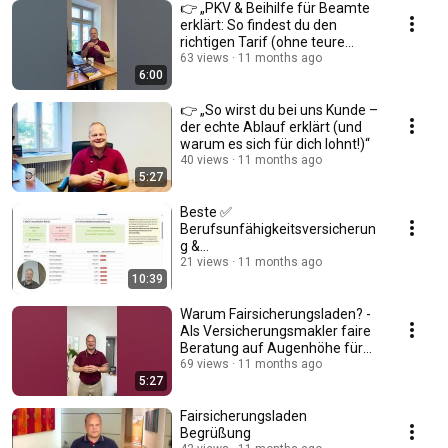
👉 „PKV & Beihilfe für Beamte
erklärt: So findest du den
richtigen Tarif (ohne teure
Fehler!)“
63 views
11 months ago
6:00
👉 „So wirst du bei uns Kunde –
der echte Ablauf erklärt (und
warum es sich für dich lohnt!)“
40 views
11 months ago
5:27
Beste ✅
Berufsunfähigkeitsversicherun
g &
Dienstunfähigkeitsversicherun
21 views
11 months ago
10:39
g abschließen
Vorerkrankungen?
Warum Fairsicherungsladen? -
Als Versicherungsmakler faire
Beratung auf Augenhöhe für
deinen Benefit
69 views
11 months ago
5:27
Fairsicherungsladen
Begrüßung