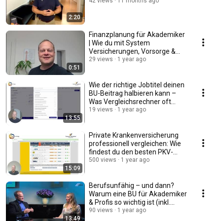
42 views
11 months ago
2:20
Finanzplanung für Akademiker
| Wie du mit System
Versicherungen, Vorsorge &
Vermögen meisterst!
29 views
1 year ago
0:51
Wie der richtige Jobtitel deinen
BU-Beitrag halbieren kann –
Was Vergleichsrechner oft
verschweigen.
19 views
1 year ago
13:55
Private Krankenversicherung
professionell vergleichen: Wie
findest du den besten PKV-
Tarif für dich?
500 views
1 year ago
15:09
Berufsunfähig – und dann?
Warum eine BU für Akademiker
& Profis so wichtig ist (inkl.
Profi-Tipps!)
90 views
1 year ago
13:49