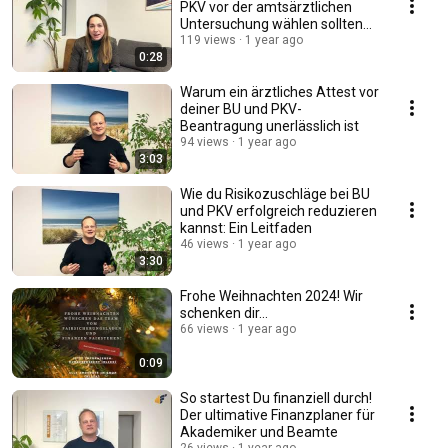
PKV vor der amtsärztlichen
Untersuchung wählen sollten
[Wichtiger Tipp]
119 views
1 year ago
0:28
Warum ein ärztliches Attest vor
deiner BU und PKV-
Beantragung unerlässlich ist
94 views
1 year ago
3:03
Wie du Risikozuschläge bei BU
und PKV erfolgreich reduzieren
kannst: Ein Leitfaden
46 views
1 year ago
3:30
Frohe Weihnachten 2024! Wir
schenken dir...
66 views
1 year ago
0:09
So startest Du finanziell durch!
Der ultimative Finanzplaner für
Akademiker und Beamte